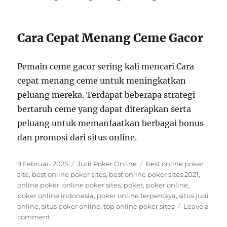
Cara Cepat Menang Ceme Gacor
Pemain ceme gacor sering kali mencari Cara
cepat menang ceme untuk meningkatkan
peluang mereka. Terdapat beberapa strategi
bertaruh ceme yang dapat diterapkan serta
peluang untuk memanfaatkan berbagai bonus
dan promosi dari situs online.
Posted
Categories
Tags
9 Februari 2025
Judi Poker Online
best online poker
on
site
,
best online poker sites
,
best online poker sites 2021
,
online poker
,
online poker sites
,
poker
,
poker online
,
poker online indonesia
,
poker online terpercaya
,
situs judi
online
,
situs poker online
,
top online poker sites
Leave a
on
comment
Trik