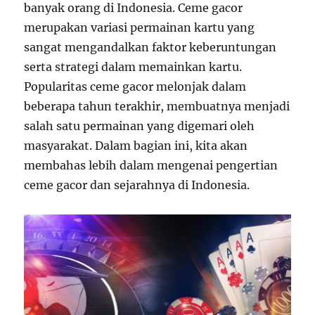
banyak orang di Indonesia. Ceme gacor
merupakan variasi permainan kartu yang
sangat mengandalkan faktor keberuntungan
serta strategi dalam memainkan kartu.
Popularitas ceme gacor melonjak dalam
beberapa tahun terakhir, membuatnya menjadi
salah satu permainan yang digemari oleh
masyarakat. Dalam bagian ini, kita akan
membahas lebih dalam mengenai pengertian
ceme gacor dan sejarahnya di Indonesia.