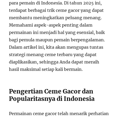
para pemain di Indonesia. Di tahun 2025 ini,
terdapat berbagai trik ceme gacor yang dapat
membantu meningkatkan peluang menang.
Memahami aspek-aspek penting dalam
permainan ini menjadi hal yang esensial, baik
bagi pemula maupun pemain berpengalaman.
Dalam artikel ini, kita akan mengupas tuntas
strategi menang ceme terbaru yang dapat
diaplikasikan, sehingga Anda dapat meraih
hasil maksimal setiap kali bermain.
Pengertian Ceme Gacor dan
Popularitasnya di Indonesia
Permainan ceme gacor telah menarik perhatian