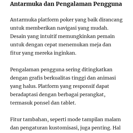
Antarmuka dan Pengalaman Pengguna
Antarmuka platform poker yang baik dirancang
untuk memberikan navigasi yang mudah.
Desain yang intuitif memungkinkan pemain
untuk dengan cepat menemukan meja dan
fitur yang mereka inginkan.
Pengalaman pengguna sering ditingkatkan
dengan grafis berkualitas tinggi dan animasi
yang halus. Platform yang responsif dapat
beradaptasi dengan berbagai perangkat,
termasuk ponsel dan tablet.
Fitur tambahan, seperti mode tampilan malam
dan pengaturan kustomisasi, juga penting. Hal