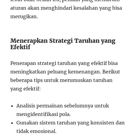
aturan akan menghindari kesalahan yang bisa
merugikan.
Menerapkan Strategi Taruhan yang
Efektif
Penerapan strategi taruhan yang efektif bisa
meningkatkan peluang kemenangan. Berikut
beberapa tips untuk merumuskan taruhan
yang efektif:
Analisis permainan sebelumnya untuk
mengidentifikasi pola.
Gunakan sistem taruhan yang konsisten dan
tidak emosional.