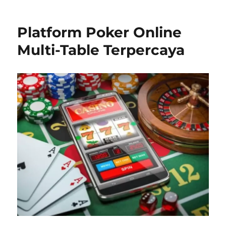
Menang
Ceme
Platform Poker Online
Gacor
Terbaru
Multi-Table Terpercaya
Indonesia
2025