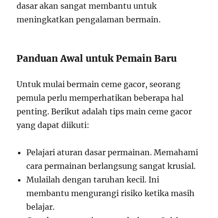
dasar akan sangat membantu untuk
meningkatkan pengalaman bermain.
Panduan Awal untuk Pemain Baru
Untuk mulai bermain ceme gacor, seorang
pemula perlu memperhatikan beberapa hal
penting. Berikut adalah tips main ceme gacor
yang dapat diikuti:
Pelajari aturan dasar permainan. Memahami
cara permainan berlangsung sangat krusial.
Mulailah dengan taruhan kecil. Ini
membantu mengurangi risiko ketika masih
belajar.