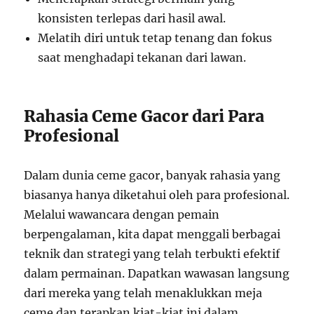
konsisten terlepas dari hasil awal.
Melatih diri untuk tetap tenang dan fokus
saat menghadapi tekanan dari lawan.
Rahasia Ceme Gacor dari Para
Profesional
Dalam dunia ceme gacor, banyak rahasia yang
biasanya hanya diketahui oleh para profesional.
Melalui wawancara dengan pemain
berpengalaman, kita dapat menggali berbagai
teknik dan strategi yang telah terbukti efektif
dalam permainan. Dapatkan wawasan langsung
dari mereka yang telah menaklukkan meja
ceme dan terapkan kiat-kiat ini dalam