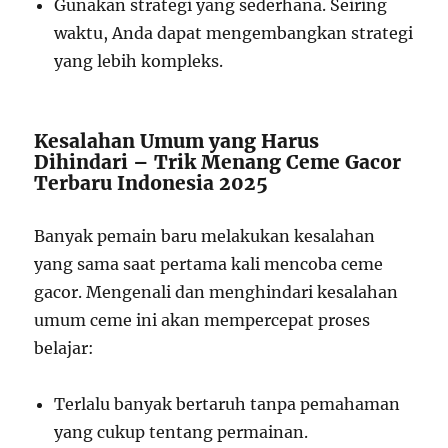
Gunakan strategi yang sederhana. Seiring
waktu, Anda dapat mengembangkan strategi
yang lebih kompleks.
Kesalahan Umum yang Harus
Dihindari – Trik Menang Ceme Gacor
Terbaru Indonesia 2025
Banyak pemain baru melakukan kesalahan
yang sama saat pertama kali mencoba ceme
gacor. Mengenali dan menghindari kesalahan
umum ceme ini akan mempercepat proses
belajar:
Terlalu banyak bertaruh tanpa pemahaman
yang cukup tentang permainan.