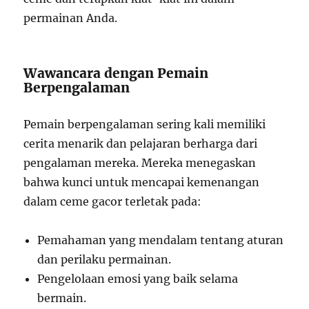
permainan Anda.
Wawancara dengan Pemain
Berpengalaman
Pemain berpengalaman sering kali memiliki
cerita menarik dan pelajaran berharga dari
pengalaman mereka. Mereka menegaskan
bahwa kunci untuk mencapai kemenangan
dalam ceme gacor terletak pada:
Pemahaman yang mendalam tentang aturan
dan perilaku permainan.
Pengelolaan emosi yang baik selama
bermain.