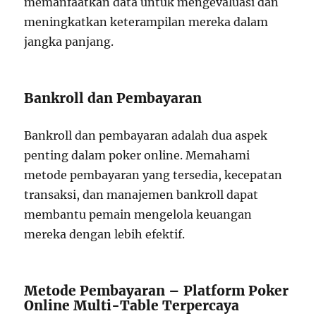
memanfaatkan data untuk mengevaluasi dan
meningkatkan keterampilan mereka dalam
jangka panjang.
Bankroll dan Pembayaran
Bankroll dan pembayaran adalah dua aspek
penting dalam poker online. Memahami
metode pembayaran yang tersedia, kecepatan
transaksi, dan manajemen bankroll dapat
membantu pemain mengelola keuangan
mereka dengan lebih efektif.
Metode Pembayaran – Platform Poker
Online Multi-Table Terpercaya