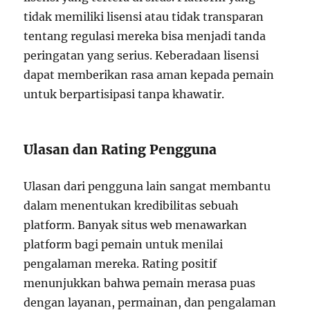
tidak memiliki lisensi atau tidak transparan
tentang regulasi mereka bisa menjadi tanda
peringatan yang serius. Keberadaan lisensi
dapat memberikan rasa aman kepada pemain
untuk berpartisipasi tanpa khawatir.
Ulasan dan Rating Pengguna
Ulasan dari pengguna lain sangat membantu
dalam menentukan kredibilitas sebuah
platform. Banyak situs web menawarkan
platform bagi pemain untuk menilai
pengalaman mereka. Rating positif
menunjukkan bahwa pemain merasa puas
dengan layanan, permainan, dan pengalaman