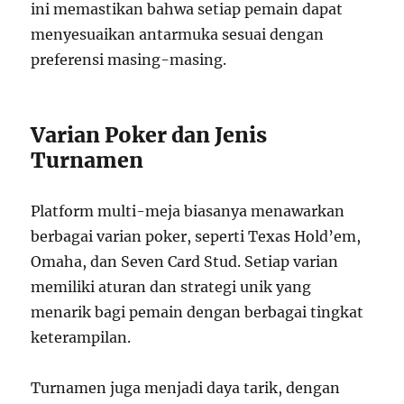
ini memastikan bahwa setiap pemain dapat
menyesuaikan antarmuka sesuai dengan
preferensi masing-masing.
Varian Poker dan Jenis
Turnamen
Platform multi-meja biasanya menawarkan
berbagai varian poker, seperti Texas Hold’em,
Omaha, dan Seven Card Stud. Setiap varian
memiliki aturan dan strategi unik yang
menarik bagi pemain dengan berbagai tingkat
keterampilan.
Turnamen juga menjadi daya tarik, dengan