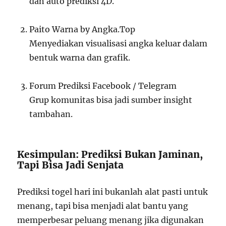
dan auto prediksi 4D.
Paito Warna by Angka.Top
Menyediakan visualisasi angka keluar dalam
bentuk warna dan grafik.
Forum Prediksi Facebook / Telegram
Grup komunitas bisa jadi sumber insight
tambahan.
Kesimpulan: Prediksi Bukan Jaminan,
Tapi Bisa Jadi Senjata
Prediksi togel hari ini bukanlah alat pasti untuk
menang, tapi bisa menjadi alat bantu yang
memperbesar peluang menang jika digunakan