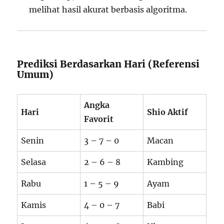
melihat hasil akurat berbasis algoritma.
Prediksi Berdasarkan Hari (Referensi
Umum)
Angka
Hari
Shio Aktif
Favorit
Senin
3 – 7 – 0
Macan
Selasa
2 – 6 – 8
Kambing
Rabu
1 – 5 – 9
Ayam
Kamis
4 – 0 – 7
Babi