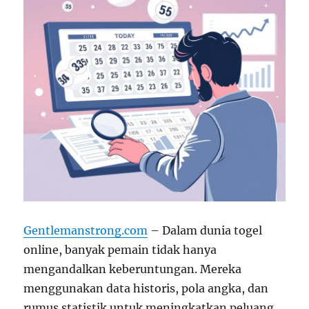
Gentlemanstrong.com
– Dalam dunia togel
online, banyak pemain tidak hanya
mengandalkan keberuntungan. Mereka
menggunakan data historis, pola angka, dan
rumus statistik untuk meningkatkan peluang