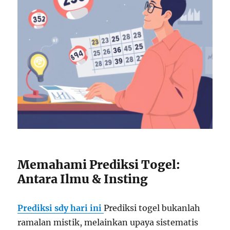
Memahami Prediksi Togel:
Antara Ilmu & Insting
Prediksi sdy hari ini
Prediksi togel bukanlah
ramalan mistik, melainkan upaya sistematis