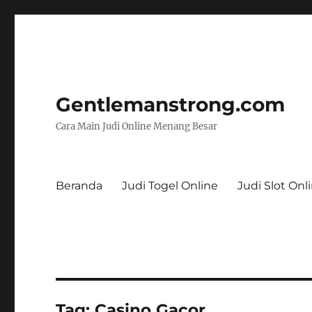
Gentlemanstrong.com
Cara Main Judi Online Menang Besar
Beranda
Judi Togel Online
Judi Slot Onl
Tag:
Casino Gacor