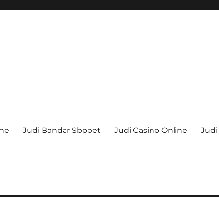
ine
Judi Bandar Sbobet
Judi Casino Online
Judi