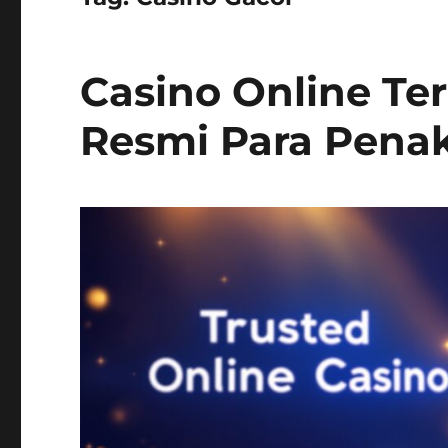
Casino Online Te
Resmi Para Penak