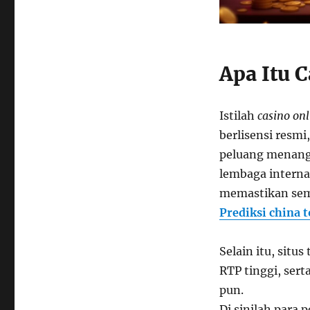
Apa Itu 
Istilah
casino onl
berlisensi resm
peluang menang y
lembaga interna
memastikan semu
Prediksi china t
Selain itu, situs
RTP tinggi, ser
pun.
Di sinilah para