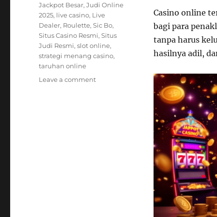
Jackpot Besar
,
Judi Online
Casino online te
2025
,
live casino
,
Live
Dealer
,
Roulette
,
Sic Bo
,
bagi para penak
Situs Casino Resmi
,
Situs
tanpa harus kel
Judi Resmi
,
slot online
,
hasilnya adil, d
strategi menang casino
,
taruhan online
on
Leave a comment
Casino
Online
Terpercaya
–
Tempat
Resmi
Para
Penakluk
Jackpot!