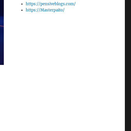
https://pensiveblogs.com/
https://Masterpaito/