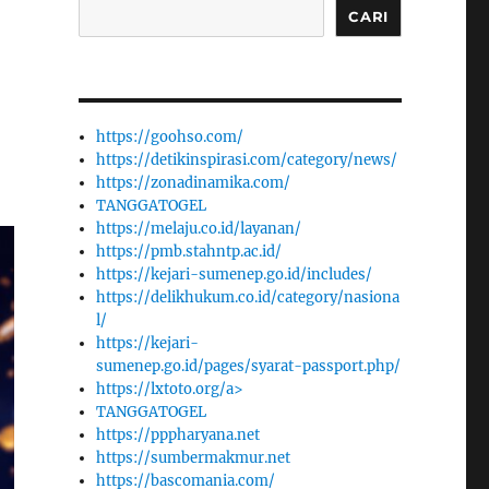
CARI
https://goohso.com/
https://detikinspirasi.com/category/news/
https://zonadinamika.com/
TANGGATOGEL
https://melaju.co.id/layanan/
https://pmb.stahntp.ac.id/
https://kejari-sumenep.go.id/includes/
https://delikhukum.co.id/category/nasiona
l/
https://kejari-
sumenep.go.id/pages/syarat-passport.php/
https://lxtoto.org/a>
TANGGATOGEL
https://pppharyana.net
https://sumbermakmur.net
https://bascomania.com/