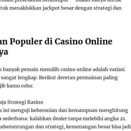
ntuk menaklukkan jackpot besar dengan strategi dan
n Populer di Casino Online
ya
n banyak pemain memilih casino online adalah variasi
sangat lengkap. Berikut deretan permainan paling
jib kamu coba:
aja Strategi Kasino
ik ini menguji keberanian dan kemampuan menghitung
a sederhana: kalahkan dealer tanpa melebihi angka 21.
keberuntungan dan strategi, kemenangan besar bisa jadi