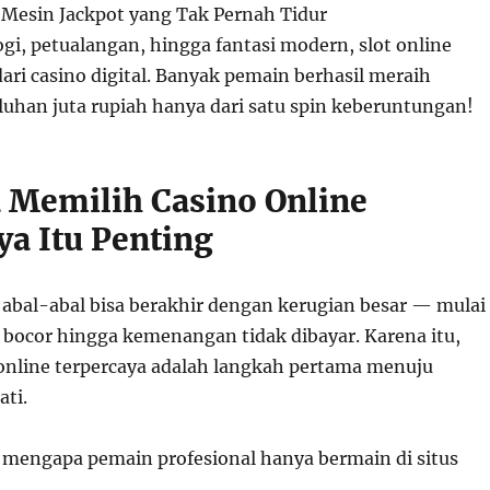
 Mesin Jackpot yang Tak Pernah Tidur
gi, petualangan, hingga fantasi modern, slot online
ari casino digital. Banyak pemain berhasil meraih
han juta rupiah hanya dari satu spin keberuntungan!
Memilih Casino Online
ya Itu Penting
s abal-abal bisa berakhir dengan kerugian besar — mulai
i bocor hingga kemenangan tidak dibayar. Karena itu,
online terpercaya adalah langkah pertama menuju
ti.
 mengapa pemain profesional hanya bermain di situs