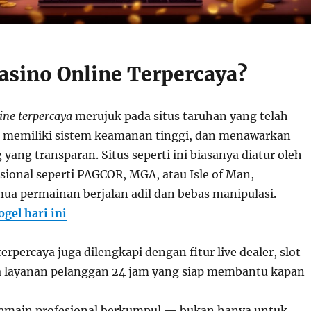
Casino Online Terpercaya?
ine terpercaya
merujuk pada situs taruhan yang telah
i, memiliki sistem keamanan tinggi, dan menawarkan
ang transparan. Situs seperti ini biasanya diatur oleh
sional seperti PAGCOR, MGA, atau Isle of Man,
a permainan berjalan adil dan bebas manipulasi.
ogel hari ini
 terpercaya juga dilengkapi dengan fitur live dealer, slot
ta layanan pelanggan 24 jam yang siap membantu kapan
 pemain profesional berkumpul — bukan hanya untuk