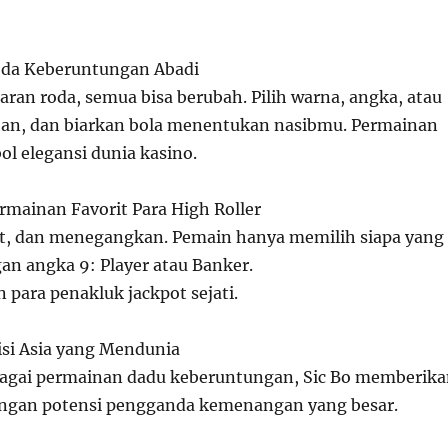
oda Keberuntungan Abadi
ran roda, semua bisa berubah. Pilih warna, angka, atau
han, dan biarkan bola menentukan nasibmu. Permainan
ol elegansi dunia kasino.
rmainan Favorit Para High Roller
t, dan menegangkan. Pemain hanya memilih siapa yang
an angka 9: Player atau Banker.
 para penakluk jackpot sejati.
isi Asia yang Mendunia
bagai permainan dadu keberuntungan, Sic Bo memberik
engan potensi pengganda kemenangan yang besar.