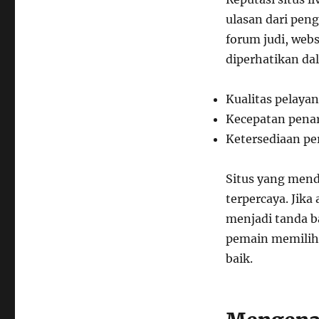
ulasan dari peng
forum judi, webs
diperhatikan da
Kualitas pelaya
Kecepatan pena
Ketersediaan p
Situs yang mend
terpercaya. Jika
menjadi tanda b
pemain memilih
baik.