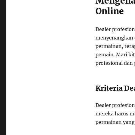
Mengenal
Online
Dealer profesio
menyenangkan di
permainan, teta
pemain. Mari kit
profesional dan
Kriteria De
Dealer profesio
mereka harus m
permainan yang m