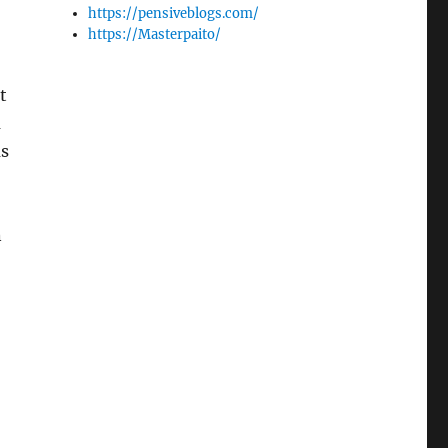
https://pensiveblogs.com/
https://Masterpaito/
t
a
us
n