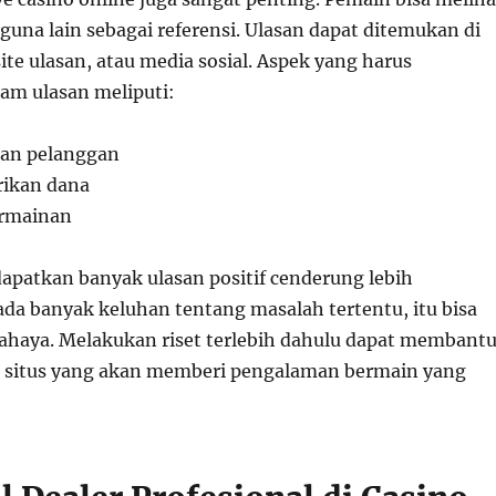
guna lain sebagai referensi. Ulasan dapat ditemukan di
ite ulasan, atau media sosial. Aspek yang harus
lam ulasan meliputi:
nan pelanggan
rikan dana
ermainan
apatkan banyak ulasan positif cenderung lebih
 ada banyak keluhan tentang masalah tertentu, itu bisa
ahaya. Melakukan riset terlebih dahulu dapat membant
 situs yang akan memberi pengalaman bermain yang