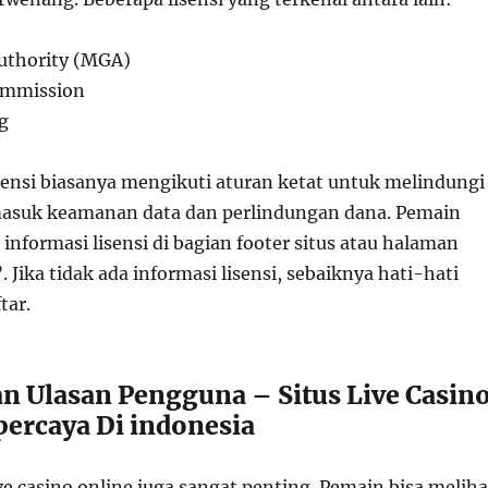
uthority (MGA)
ommission
g
isensi biasanya mengikuti aturan ketat untuk melindungi
masuk keamanan data dan perlindungan dana. Pemain
nformasi lisensi di bagian footer situs atau halaman
Jika tidak ada informasi lisensi, sebaiknya hati-hati
tar.
an Ulasan Pengguna – Situs Live Casin
percaya Di indonesia
ive casino online juga sangat penting. Pemain bisa meliha