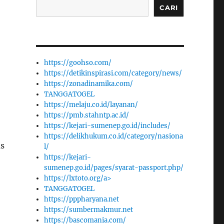
CARI
https://goohso.com/
https://detikinspirasi.com/category/news/
https://zonadinamika.com/
TANGGATOGEL
https://melaju.co.id/layanan/
https://pmb.stahntp.ac.id/
https://kejari-sumenep.go.id/includes/
https://delikhukum.co.id/category/nasiona
us
l/
https://kejari-
sumenep.go.id/pages/syarat-passport.php/
https://lxtoto.org/a>
TANGGATOGEL
https://pppharyana.net
https://sumbermakmur.net
https://bascomania.com/