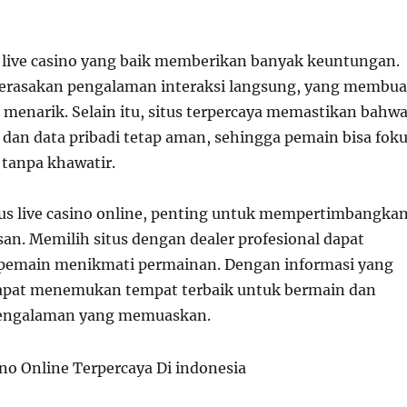
s live casino yang baik memberikan banyak keuntungan.
erasakan pengalaman interaksi langsung, yang membua
 menarik. Selain itu, situs terpercaya memastikan bahw
 dan data pribadi tetap aman, sehingga pemain bisa fok
tanpa khawatir.
tus live casino online, penting untuk mempertimbangka
san. Memilih situs dengan dealer profesional dapat
pemain menikmati permainan. Dengan informasi yang
dapat menemukan tempat terbaik untuk bermain dan
engalaman yang memuaskan.