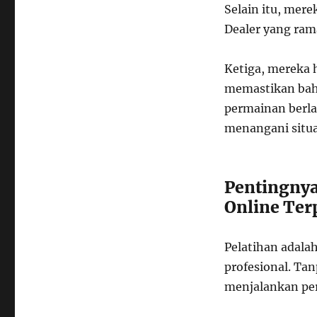
Selain itu, mer
Dealer yang ra
Ketiga, mereka 
memastikan bah
permainan berl
menangani situa
Pentingnya 
Online Ter
Pelatihan adala
profesional. Tan
menjalankan pe