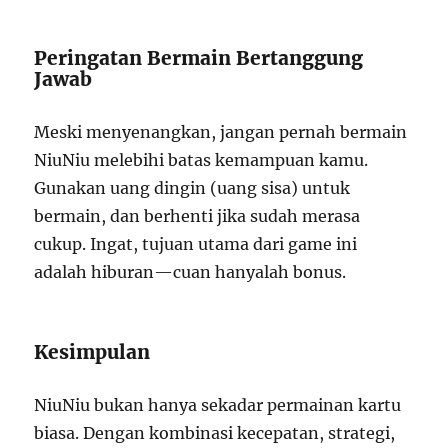
Peringatan Bermain Bertanggung
Jawab
Meski menyenangkan, jangan pernah bermain
NiuNiu melebihi batas kemampuan kamu.
Gunakan uang dingin (uang sisa) untuk
bermain, dan berhenti jika sudah merasa
cukup. Ingat, tujuan utama dari game ini
adalah hiburan—cuan hanyalah bonus.
Kesimpulan
NiuNiu bukan hanya sekadar permainan kartu
biasa. Dengan kombinasi kecepatan, strategi,