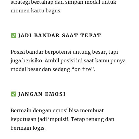
strategi bertahap dan simpan modal untuk
momen kartu bagus.
JADI BANDAR SAAT TEPAT
Posisi bandar berpotensi untung besar, tapi
juga berisiko. Ambil posisi ini saat kamu punya
modal besar dan sedang “on fire”.
JANGAN EMOSI
Bermain dengan emosi bisa membuat
keputusan jadi impulsif. Tetap tenang dan
bermain logis.