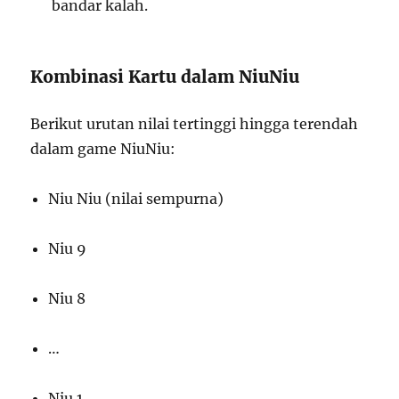
bandar kalah.
Kombinasi Kartu dalam NiuNiu
Berikut urutan nilai tertinggi hingga terendah
dalam game NiuNiu:
Niu Niu (nilai sempurna)
Niu 9
Niu 8
…
Niu 1