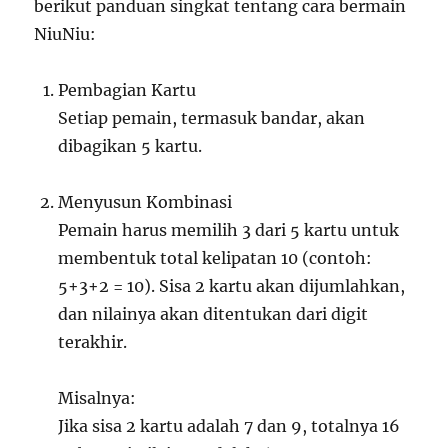
berikut panduan singkat tentang cara bermain
NiuNiu:
Pembagian Kartu
Setiap pemain, termasuk bandar, akan
dibagikan 5 kartu.
Menyusun Kombinasi
Pemain harus memilih 3 dari 5 kartu untuk
membentuk total kelipatan 10 (contoh:
5+3+2 = 10). Sisa 2 kartu akan dijumlahkan,
dan nilainya akan ditentukan dari digit
terakhir.
Misalnya:
Jika sisa 2 kartu adalah 7 dan 9, totalnya 16