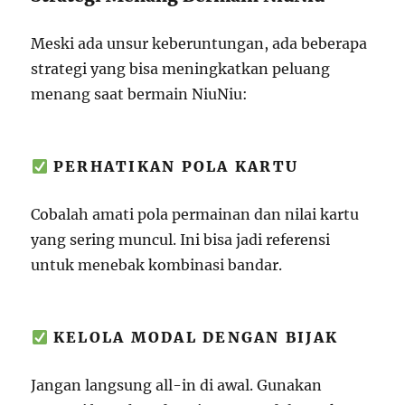
Meski ada unsur keberuntungan, ada beberapa
strategi yang bisa meningkatkan peluang
menang saat bermain NiuNiu:
PERHATIKAN POLA KARTU
Cobalah amati pola permainan dan nilai kartu
yang sering muncul. Ini bisa jadi referensi
untuk menebak kombinasi bandar.
KELOLA MODAL DENGAN BIJAK
Jangan langsung all-in di awal. Gunakan