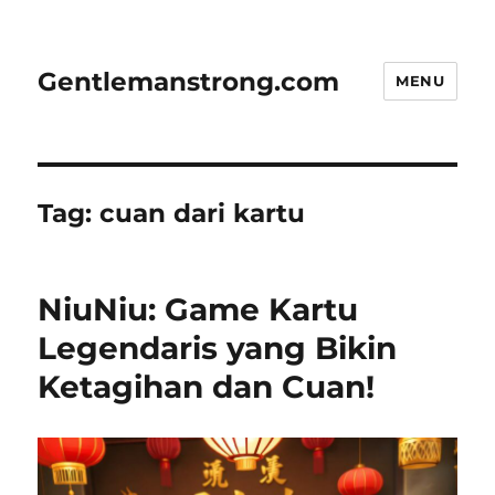
Gentlemanstrong.com
MENU
Tag:
cuan dari kartu
NiuNiu: Game Kartu
Legendaris yang Bikin
Ketagihan dan Cuan!