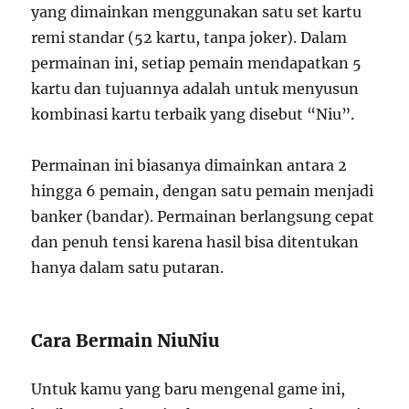
yang dimainkan menggunakan satu set kartu
remi standar (52 kartu, tanpa joker). Dalam
permainan ini, setiap pemain mendapatkan 5
kartu dan tujuannya adalah untuk menyusun
kombinasi kartu terbaik yang disebut “Niu”.
Permainan ini biasanya dimainkan antara 2
hingga 6 pemain, dengan satu pemain menjadi
banker (bandar). Permainan berlangsung cepat
dan penuh tensi karena hasil bisa ditentukan
hanya dalam satu putaran.
Cara Bermain NiuNiu
Untuk kamu yang baru mengenal game ini,