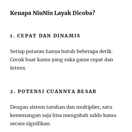
Kenapa NiuNiu Layak Dicoba?
1. CEPAT DAN DINAMIS
Setiap putaran hanya butuh beberapa detik.
Cocok buat kamu yang suka game cepat dan
intens.
2. POTENSI CUANNYA BESAR
Dengan sistem taruhan dan multiplier, satu
kemenangan saja bisa mengubah saldo kamu
secara signifikan.