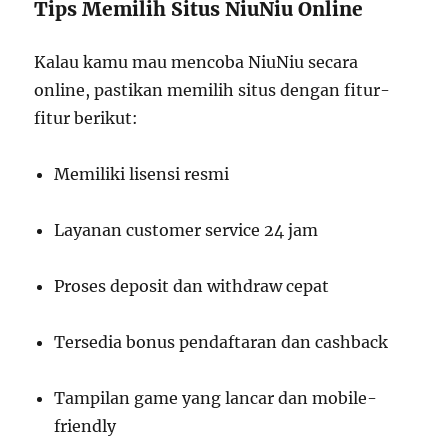
Tips Memilih Situs NiuNiu Online
Kalau kamu mau mencoba NiuNiu secara
online, pastikan memilih situs dengan fitur-
fitur berikut:
Memiliki lisensi resmi
Layanan customer service 24 jam
Proses deposit dan withdraw cepat
Tersedia bonus pendaftaran dan cashback
Tampilan game yang lancar dan mobile-
friendly