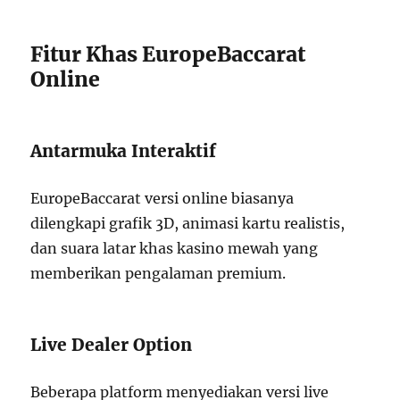
Fitur Khas EuropeBaccarat
Online
Antarmuka Interaktif
EuropeBaccarat versi online biasanya
dilengkapi grafik 3D, animasi kartu realistis,
dan suara latar khas kasino mewah yang
memberikan pengalaman premium.
Live Dealer Option
Beberapa platform menyediakan versi live