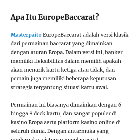
Apa Itu EuropeBaccarat?
Masterpaito
EuropeBaccarat adalah versi klasik
dari permainan baccarat yang dimainkan
dengan aturan Eropa. Dalam versi ini, banker
memiliki fleksibilitas dalam memilih apakah
akan menarik kartu ketiga atau tidak, dan
pemain juga memiliki beberapa keputusan
strategis tergantung situasi kartu awal.
Permainan ini biasanya dimainkan dengan 6
hingga 8 deck kartu, dan sangat populer di
kasino Eropa serta platform kasino online di
seluruh dunia. Dengan antarmuka yang
modern dan sistem gameplay cepat,