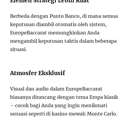
Elemen Strategi Lebih Kuat
Berbeda dengan Punto Banco, di mana semua
keputusan diambil otomatis oleh sistem,
EuropeBaccarat memungkinkan Anda
mengambil keputusan taktis dalam beberapa
situasi.
Atmosfer Eksklusif
Visual dan audio dalam EuropeBaccarat
biasanya dirancang dengan tema Eropa klasik
– cocok bagi Anda yang ingin menikmati
sensasi seperti di kasino mewah Monte Carlo.