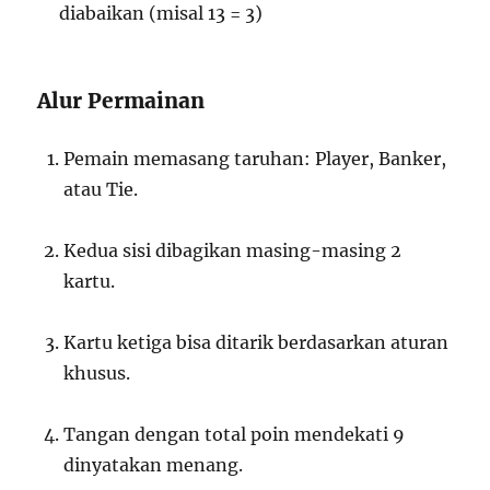
diabaikan (misal 13 = 3)
Alur Permainan
Pemain memasang taruhan: Player, Banker,
atau Tie.
Kedua sisi dibagikan masing-masing 2
kartu.
Kartu ketiga bisa ditarik berdasarkan aturan
khusus.
Tangan dengan total poin mendekati 9
dinyatakan menang.