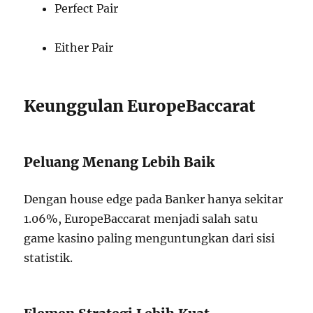
Perfect Pair
Either Pair
Keunggulan EuropeBaccarat
Peluang Menang Lebih Baik
Dengan house edge pada Banker hanya sekitar
1.06%, EuropeBaccarat menjadi salah satu
game kasino paling menguntungkan dari sisi
statistik.