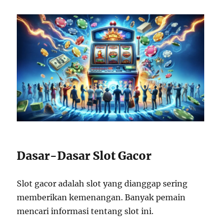
Dasar-Dasar Slot Gacor
Slot gacor adalah slot yang dianggap sering
memberikan kemenangan. Banyak pemain
mencari informasi tentang slot ini.