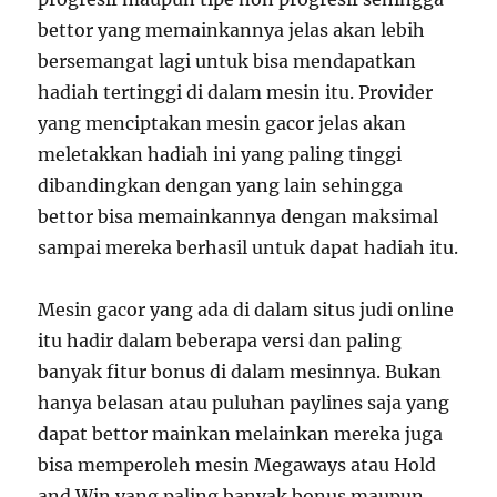
bettor yang memainkannya jelas akan lebih
bersemangat lagi untuk bisa mendapatkan
hadiah tertinggi di dalam mesin itu. Provider
yang menciptakan mesin gacor jelas akan
meletakkan hadiah ini yang paling tinggi
dibandingkan dengan yang lain sehingga
bettor bisa memainkannya dengan maksimal
sampai mereka berhasil untuk dapat hadiah itu.
Mesin gacor yang ada di dalam situs judi online
itu hadir dalam beberapa versi dan paling
banyak fitur bonus di dalam mesinnya. Bukan
hanya belasan atau puluhan paylines saja yang
dapat bettor mainkan melainkan mereka juga
bisa memperoleh mesin Megaways atau Hold
and Win yang paling banyak bonus maupun