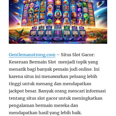
Gentlemanstrong.com
– Situs Slot Gacor:
Keseruan Bermain Slot menjadi topik yang
menarik bagi banyak pemain judi online. Ini
karena situs ini menawarkan peluang lebih
tinggi untuk menang dan mendapatkan
jackpot besar. Banyak orang mencari informasi
tentang situs slot gacor untuk meningkatkan
pengalaman bermain mereka dan
mendapatkan hasil yang lebih baik.