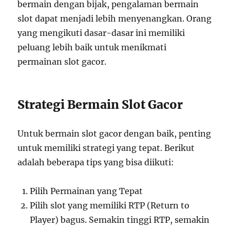
bermain dengan bijak, pengalaman bermain
slot dapat menjadi lebih menyenangkan. Orang
yang mengikuti dasar-dasar ini memiliki
peluang lebih baik untuk menikmati
permainan slot gacor.
Strategi Bermain Slot Gacor
Untuk bermain slot gacor dengan baik, penting
untuk memiliki strategi yang tepat. Berikut
adalah beberapa tips yang bisa diikuti:
Pilih Permainan yang Tepat
Pilih slot yang memiliki RTP (Return to
Player) bagus. Semakin tinggi RTP, semakin