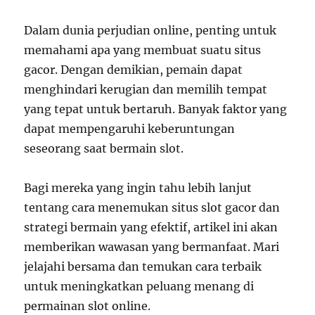
Dalam dunia perjudian online, penting untuk
memahami apa yang membuat suatu situs
gacor. Dengan demikian, pemain dapat
menghindari kerugian dan memilih tempat
yang tepat untuk bertaruh. Banyak faktor yang
dapat mempengaruhi keberuntungan
seseorang saat bermain slot.
Bagi mereka yang ingin tahu lebih lanjut
tentang cara menemukan situs slot gacor dan
strategi bermain yang efektif, artikel ini akan
memberikan wawasan yang bermanfaat. Mari
jelajahi bersama dan temukan cara terbaik
untuk meningkatkan peluang menang di
permainan slot online.