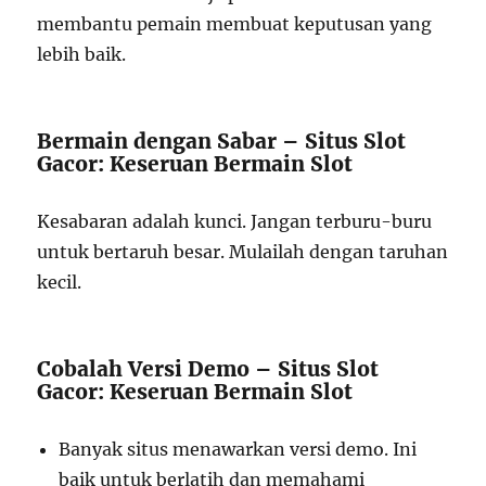
membantu pemain membuat keputusan yang
lebih baik.
Bermain dengan Sabar – Situs Slot
Gacor: Keseruan Bermain Slot
Kesabaran adalah kunci. Jangan terburu-buru
untuk bertaruh besar. Mulailah dengan taruhan
kecil.
Cobalah Versi Demo – Situs Slot
Gacor: Keseruan Bermain Slot
Banyak situs menawarkan versi demo. Ini
baik untuk berlatih dan memahami