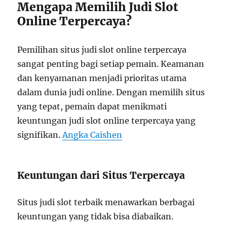
Mengapa Memilih Judi Slot
Online Terpercaya?
Pemilihan situs judi slot online terpercaya
sangat penting bagi setiap pemain. Keamanan
dan kenyamanan menjadi prioritas utama
dalam dunia judi online. Dengan memilih situs
yang tepat, pemain dapat menikmati
keuntungan judi slot online terpercaya yang
signifikan.
Angka Caishen
Keuntungan dari Situs Terpercaya
Situs judi slot terbaik menawarkan berbagai
keuntungan yang tidak bisa diabaikan.