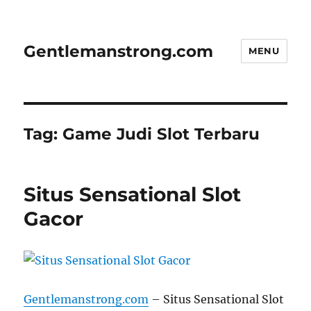
Gentlemanstrong.com
MENU
Tag:
Game Judi Slot Terbaru
Situs Sensational Slot
Gacor
Gentlemanstrong.com
– Situs Sensational Slot