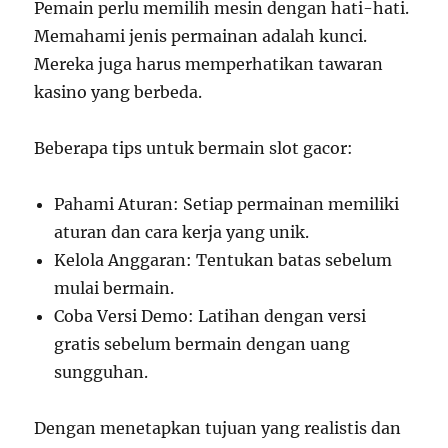
Pemain perlu memilih mesin dengan hati-hati.
Memahami jenis permainan adalah kunci.
Mereka juga harus memperhatikan tawaran
kasino yang berbeda.
Beberapa tips untuk bermain slot gacor:
Pahami Aturan: Setiap permainan memiliki
aturan dan cara kerja yang unik.
Kelola Anggaran: Tentukan batas sebelum
mulai bermain.
Coba Versi Demo: Latihan dengan versi
gratis sebelum bermain dengan uang
sungguhan.
Dengan menetapkan tujuan yang realistis dan