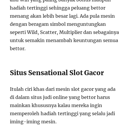
hadiah tertinggi sehingga peluang bettor
menang akan lebih besar lagi. Ada pula mesin
dengan beragam simbol menguntungkan
seperti Wild, Scatter, Multiplier dan sebagainya
untuk semakin menambah keuntungan semua
bettor.
Situs Sensational Slot Gacor
Itulah ciri khas dari mesin slot gacor yang ada
di dalam situs judi online yang bettor harus
mainkan khususnya kalau mereka ingin
memperoleh hadiah tertinggi yang selalu jadi
iming-iming mesin.