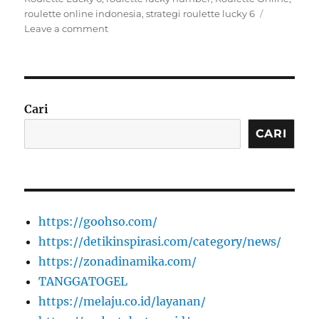
roulette online indonesia
,
strategi roulette lucky 6
on
Leave a comment
PPLD
Roulette
Lucky
6:
Keberuntungan
Cari
Datang
dalam
CARI
6
Angka
https://goohso.com/
https://detikinspirasi.com/category/news/
https://zonadinamika.com/
TANGGATOGEL
https://melaju.co.id/layanan/