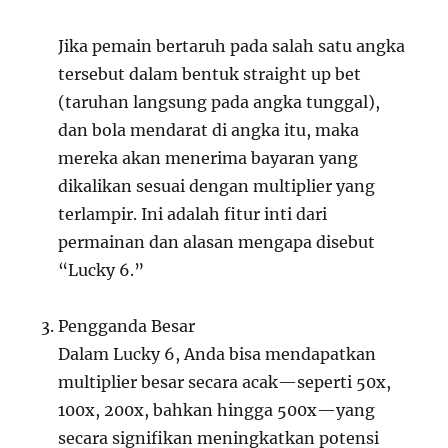
Jika pemain bertaruh pada salah satu angka
tersebut dalam bentuk straight up bet
(taruhan langsung pada angka tunggal),
dan bola mendarat di angka itu, maka
mereka akan menerima bayaran yang
dikalikan sesuai dengan multiplier yang
terlampir. Ini adalah fitur inti dari
permainan dan alasan mengapa disebut
“Lucky 6.”
Pengganda Besar
Dalam Lucky 6, Anda bisa mendapatkan
multiplier besar secara acak—seperti 50x,
100x, 200x, bahkan hingga 500x—yang
secara signifikan meningkatkan potensi