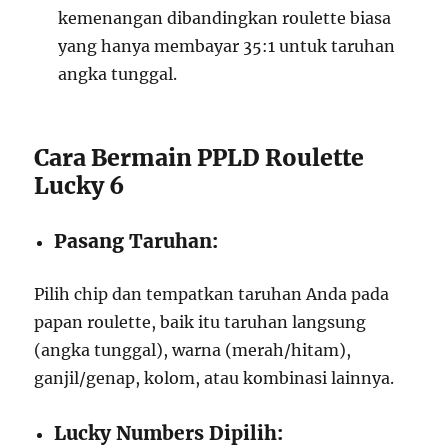
kemenangan dibandingkan roulette biasa
yang hanya membayar 35:1 untuk taruhan
angka tunggal.
Cara Bermain PPLD Roulette
Lucky 6
Pasang Taruhan:
Pilih chip dan tempatkan taruhan Anda pada
papan roulette, baik itu taruhan langsung
(angka tunggal), warna (merah/hitam),
ganjil/genap, kolom, atau kombinasi lainnya.
Lucky Numbers Dipilih: