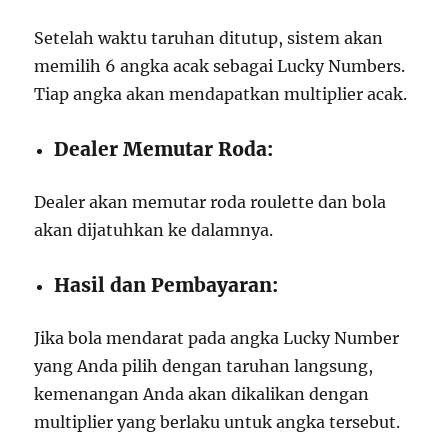
Setelah waktu taruhan ditutup, sistem akan
memilih 6 angka acak sebagai Lucky Numbers.
Tiap angka akan mendapatkan multiplier acak.
Dealer Memutar Roda:
Dealer akan memutar roda roulette dan bola
akan dijatuhkan ke dalamnya.
Hasil dan Pembayaran:
Jika bola mendarat pada angka Lucky Number
yang Anda pilih dengan taruhan langsung,
kemenangan Anda akan dikalikan dengan
multiplier yang berlaku untuk angka tersebut.