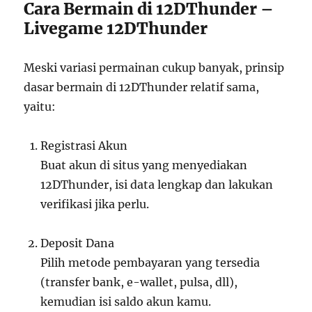
Cara Bermain di 12DThunder –
Livegame 12DThunder
Meski variasi permainan cukup banyak, prinsip
dasar bermain di 12DThunder relatif sama,
yaitu:
Registrasi Akun
Buat akun di situs yang menyediakan
12DThunder, isi data lengkap dan lakukan
verifikasi jika perlu.
Deposit Dana
Pilih metode pembayaran yang tersedia
(transfer bank, e-wallet, pulsa, dll),
kemudian isi saldo akun kamu.