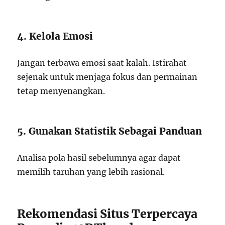
4. Kelola Emosi
Jangan terbawa emosi saat kalah. Istirahat
sejenak untuk menjaga fokus dan permainan
tetap menyenangkan.
5. Gunakan Statistik Sebagai Panduan
Analisa pola hasil sebelumnya agar dapat
memilih taruhan yang lebih rasional.
Rekomendasi Situs Terpercaya