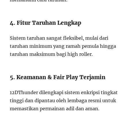
4. Fitur Taruhan Lengkap
Sistem taruhan sangat fleksibel, mulai dari
taruhan minimum yang ramah pemula hingga
taruhan maksimum bagi high roller.
5. Keamanan & Fair Play Terjamin
12DThunder dilengkapi sistem enkripsi tingkat
tinggi dan dipantau oleh lembaga resmi untuk
memastikan permainan adil dan aman.