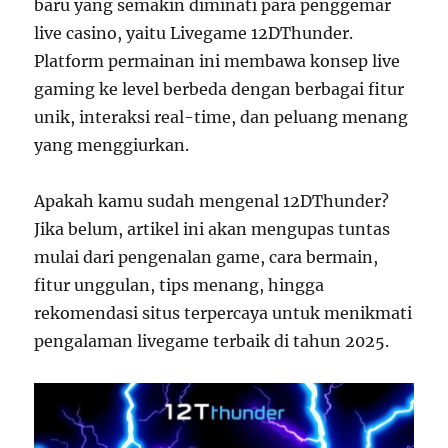
baru yang semakin diminati para penggemar
live casino, yaitu Livegame 12DThunder.
Platform permainan ini membawa konsep live
gaming ke level berbeda dengan berbagai fitur
unik, interaksi real-time, dan peluang menang
yang menggiurkan.
Apakah kamu sudah mengenal 12DThunder?
Jika belum, artikel ini akan mengupas tuntas
mulai dari pengenalan game, cara bermain,
fitur unggulan, tips menang, hingga
rekomendasi situs terpercaya untuk menikmati
pengalaman livegame terbaik di tahun 2025.