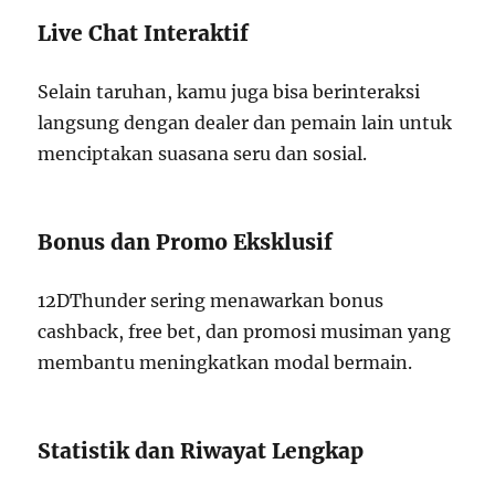
Live Chat Interaktif
Selain taruhan, kamu juga bisa berinteraksi
langsung dengan dealer dan pemain lain untuk
menciptakan suasana seru dan sosial.
Bonus dan Promo Eksklusif
12DThunder sering menawarkan bonus
cashback, free bet, dan promosi musiman yang
membantu meningkatkan modal bermain.
Statistik dan Riwayat Lengkap