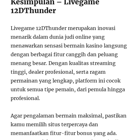
Kesimpulan – Livegame
12DThunder
Livegame 12DThunder merupakan inovasi
menarik dalam dunia judi online yang
menawarkan sensasi bermain kasino langsung
dengan berbagai fitur canggih dan peluang
menang besar. Dengan kualitas streaming
tinggi, dealer profesional, serta ragam
permainan yang lengkap, platform ini cocok
untuk semua tipe pemain, dari pemula hingga
profesional.
Agar pengalaman bermain maksimal, pastikan
kamu memilih situs terpercaya dan
memanfaatkan fitur-fitur bonus yang ada.