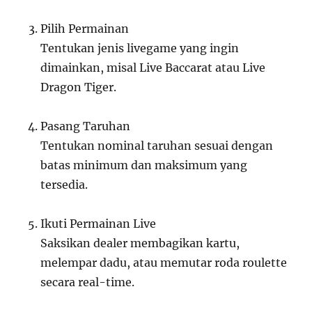
Pilih Permainan
Tentukan jenis livegame yang ingin
dimainkan, misal Live Baccarat atau Live
Dragon Tiger.
Pasang Taruhan
Tentukan nominal taruhan sesuai dengan
batas minimum dan maksimum yang
tersedia.
Ikuti Permainan Live
Saksikan dealer membagikan kartu,
melempar dadu, atau memutar roda roulette
secara real-time.