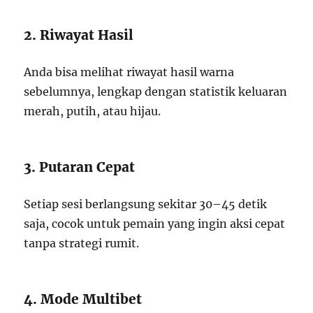
2. Riwayat Hasil
Anda bisa melihat riwayat hasil warna
sebelumnya, lengkap dengan statistik keluaran
merah, putih, atau hijau.
3. Putaran Cepat
Setiap sesi berlangsung sekitar 30–45 detik
saja, cocok untuk pemain yang ingin aksi cepat
tanpa strategi rumit.
4. Mode Multibet