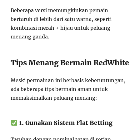
Beberapa versi memungkinkan pemain
bertaruh di lebih dari satu warna, seperti
kombinasi merah + hijau untuk peluang
menang ganda.
Tips Menang Bermain RedWhite
Meski permainan ini berbasis keberuntungan,
ada beberapa tips bermain aman untuk
memaksimalkan peluang menang:
1. Gunakan Sistem Flat Betting
Taruhan dengan nominal tetap di setiap