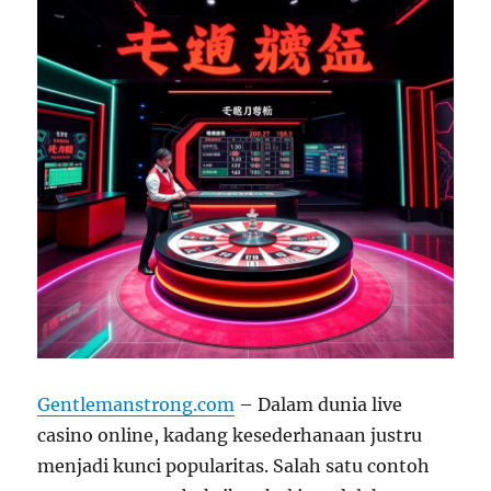
Gentlemanstrong.com
– Dalam dunia live
casino online, kadang kesederhanaan justru
menjadi kunci popularitas. Salah satu contoh