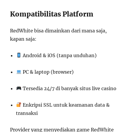
Kompatibilitas Platform
RedWhite bisa dimainkan dari mana saja,
kapan saja:
Android & iOS (tanpa unduhan)
PC & laptop (browser)
Tersedia 24/7 di banyak situs live casino
Enkripsi SSL untuk keamanan data &
transaksi
Provider yang menyediakan game RedWhite