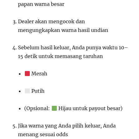
papan warna besar
Dealer akan mengocok dan
mengungkapkan warna hasil undian
Sebelum hasil keluar, Anda punya waktu 10–
15 detik untuk memasang taruhan
Merah
Putih
(Opsional:
Hijau untuk payout besar)
Jika warna yang Anda pilih keluar, Anda
menang sesuai odds