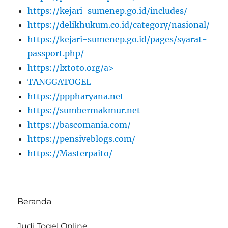
https://kejari-sumenep.go.id/includes/
https://delikhukum.co.id/category/nasional/
https://kejari-sumenep.go.id/pages/syarat-
passport.php/
https://lxtoto.org/a>
TANGGATOGEL
https://pppharyana.net
https://sumbermakmur.net
https://bascomania.com/
https://pensiveblogs.com/
https://Masterpaito/
Beranda
Judi Togel Online