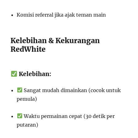
Komisi referral jika ajak teman main
Kelebihan & Kekurangan
RedWhite
Kelebihan:
Sangat mudah dimainkan (cocok untuk
pemula)
Waktu permainan cepat (30 detik per
putaran)