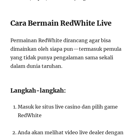
Cara Bermain RedWhite Live
Permainan RedWhite dirancang agar bisa
dimainkan oleh siapa pun—termasuk pemula
yang tidak punya pengalaman sama sekali
dalam dunia taruhan.
Langkah-langkah:
Masuk ke situs live casino dan pilih game
RedWhite
Anda akan melihat video live dealer dengan