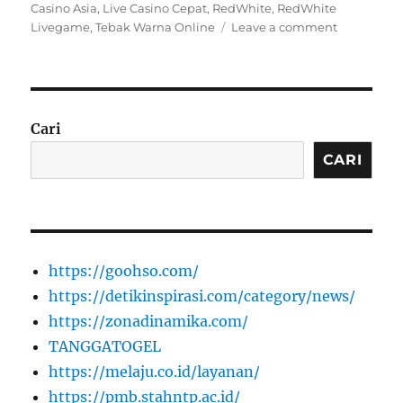
Casino Asia
,
Live Casino Cepat
,
RedWhite
,
RedWhite
on
Livegame
,
Tebak Warna Online
Leave a comment
RedWhite
–
Livegame
Sederhana
Seru
Cari
dengan
CARI
Peluang
Menang
https://goohso.com/
https://detikinspirasi.com/category/news/
https://zonadinamika.com/
TANGGATOGEL
https://melaju.co.id/layanan/
https://pmb.stahntp.ac.id/