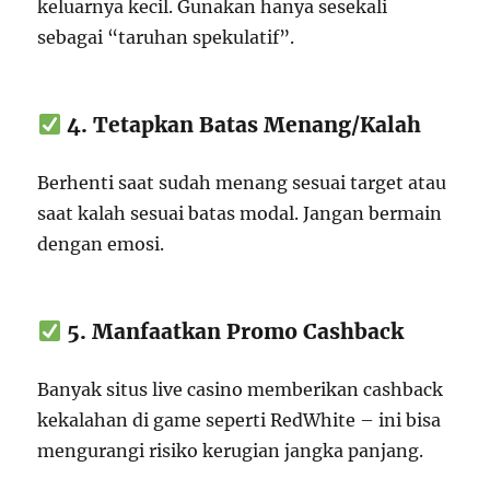
keluarnya kecil. Gunakan hanya sesekali
sebagai “taruhan spekulatif”.
4. Tetapkan Batas Menang/Kalah
Berhenti saat sudah menang sesuai target atau
saat kalah sesuai batas modal. Jangan bermain
dengan emosi.
5. Manfaatkan Promo Cashback
Banyak situs live casino memberikan cashback
kekalahan di game seperti RedWhite – ini bisa
mengurangi risiko kerugian jangka panjang.