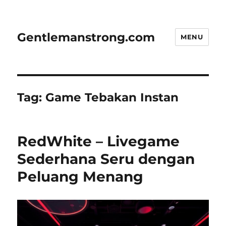
Gentlemanstrong.com
MENU
Tag:
Game Tebakan Instan
RedWhite – Livegame
Sederhana Seru dengan
Peluang Menang