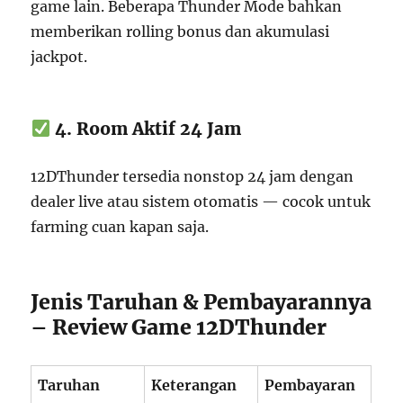
game lain. Beberapa Thunder Mode bahkan
memberikan rolling bonus dan akumulasi
jackpot.
4. Room Aktif 24 Jam
12DThunder tersedia nonstop 24 jam dengan
dealer live atau sistem otomatis — cocok untuk
farming cuan kapan saja.
Jenis Taruhan & Pembayarannya
– Review Game 12DThunder
Taruhan
Keterangan
Pembayaran