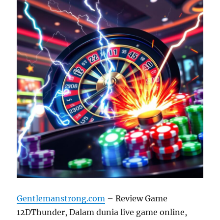
Gentlemanstrong.com
– Review Game
12DThunder, Dalam dunia live game online,