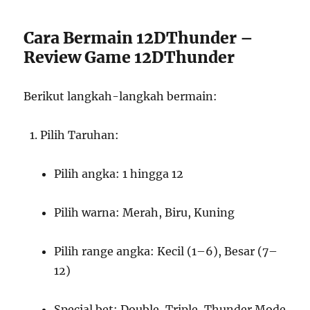
Cara Bermain 12DThunder –
Review Game 12DThunder
Berikut langkah-langkah bermain:
Pilih Taruhan:
Pilih angka: 1 hingga 12
Pilih warna: Merah, Biru, Kuning
Pilih range angka: Kecil (1–6), Besar (7–
12)
Special bet: Double, Triple, Thunder Mode