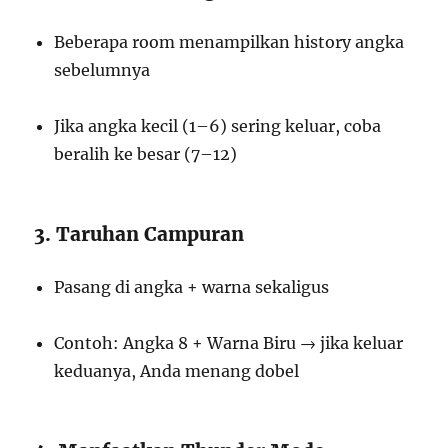
Beberapa room menampilkan history angka
sebelumnya
Jika angka kecil (1–6) sering keluar, coba
beralih ke besar (7–12)
3. Taruhan Campuran
Pasang di angka + warna sekaligus
Contoh: Angka 8 + Warna Biru → jika keluar
keduanya, Anda menang dobel