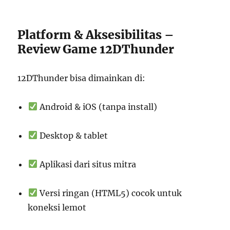
Platform & Aksesibilitas –
Review Game 12DThunder
12DThunder bisa dimainkan di:
Android & iOS (tanpa install)
Desktop & tablet
Aplikasi dari situs mitra
Versi ringan (HTML5) cocok untuk
koneksi lemot