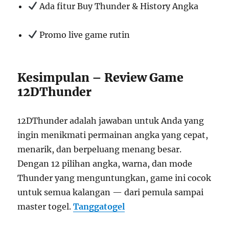
Ada fitur Buy Thunder & History Angka
Promo live game rutin
Kesimpulan – Review Game
12DThunder
12DThunder adalah jawaban untuk Anda yang
ingin menikmati permainan angka yang cepat,
menarik, dan berpeluang menang besar.
Dengan 12 pilihan angka, warna, dan mode
Thunder yang menguntungkan, game ini cocok
untuk semua kalangan — dari pemula sampai
master togel.
Tanggatogel