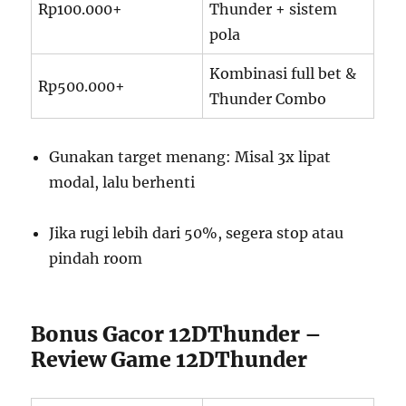
Rp100.000+
Thunder + sistem
pola
Kombinasi full bet &
Rp500.000+
Thunder Combo
Gunakan target menang: Misal 3x lipat
modal, lalu berhenti
Jika rugi lebih dari 50%, segera stop atau
pindah room
Bonus Gacor 12DThunder –
Review Game 12DThunder