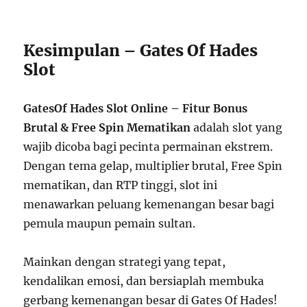
Kesimpulan – Gates Of Hades
Slot
GatesOf Hades Slot Online – Fitur Bonus
Brutal & Free Spin Mematikan
adalah slot yang
wajib dicoba bagi pecinta permainan ekstrem.
Dengan tema gelap, multiplier brutal, Free Spin
mematikan, dan RTP tinggi, slot ini
menawarkan peluang kemenangan besar bagi
pemula maupun pemain sultan.
Mainkan dengan strategi yang tepat,
kendalikan emosi, dan bersiaplah membuka
gerbang kemenangan besar di Gates Of Hades!