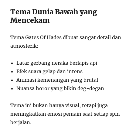
Tema Dunia Bawah yang
Mencekam
Tema Gates Of Hades dibuat sangat detail dan
atmosferik:
Latar gerbang neraka berlapis api
Efek suara gelap dan intens
Animasi kemenangan yang brutal
Nuansa horor yang bikin deg-degan
Tema ini bukan hanya visual, tetapi juga
meningkatkan emosi pemain saat setiap spin
berjalan.