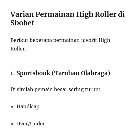
Varian Permainan High Roller di
Sbobet
Berikut beberapa permainan favorit High
Roller:
1. Sportsbook (Taruhan Olahraga)
Di sinilah pemain besar sering turun:
Handicap
Over/Under