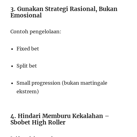
3. Gunakan Strategi Rasional, Bukan
Emosional
Contoh pengelolaan:
Fixed bet
Split bet
Small progression (bukan martingale
ekstrem)
4. Hindari Memburu Kekalahan –
Sbobet High Roller