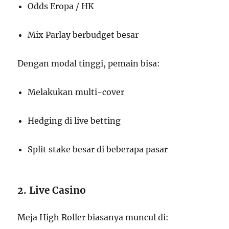
Odds Eropa / HK
Mix Parlay berbudget besar
Dengan modal tinggi, pemain bisa:
Melakukan multi-cover
Hedging di live betting
Split stake besar di beberapa pasar
2. Live Casino
Meja High Roller biasanya muncul di: