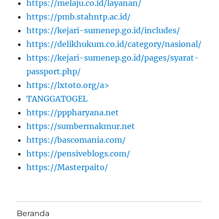
https://melaju.co.id/layanan/
https://pmb.stahntp.ac.id/
https://kejari-sumenep.go.id/includes/
https://delikhukum.co.id/category/nasional/
https://kejari-sumenep.go.id/pages/syarat-
passport.php/
https://lxtoto.org/a>
TANGGATOGEL
https://pppharyana.net
https://sumbermakmur.net
https://bascomania.com/
https://pensiveblogs.com/
https://Masterpaito/
Beranda