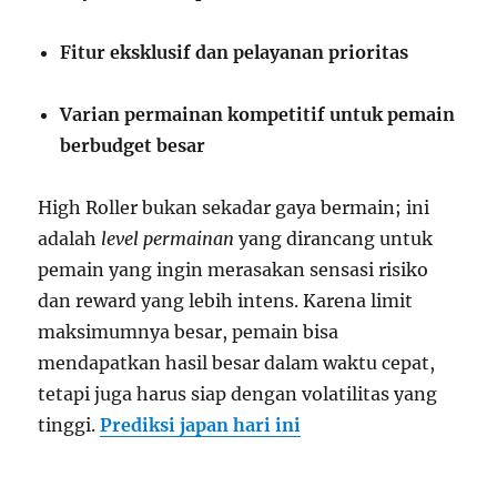
Fitur eksklusif dan pelayanan prioritas
Varian permainan kompetitif untuk pemain
berbudget besar
High Roller bukan sekadar gaya bermain; ini
adalah
level permainan
yang dirancang untuk
pemain yang ingin merasakan sensasi risiko
dan reward yang lebih intens. Karena limit
maksimumnya besar, pemain bisa
mendapatkan hasil besar dalam waktu cepat,
tetapi juga harus siap dengan volatilitas yang
tinggi.
Prediksi japan hari ini