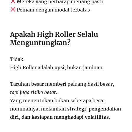
Mereka yang berharap menang pasti
Pemain dengan modal terbatas
Apakah High Roller Selalu
Menguntungkan?
Tidak.
High Roller adalah
opsi
, bukan jaminan.
Taruhan besar memberi peluang hasil besar,
tapi juga risiko besar
.
Yang menentukan bukan seberapa besar
nominalnya, melainkan
strategi, pengendalian
diri, dan kesiapan menghadapi volatilitas
.