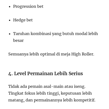
Progression bet
Hedge bet
Taruhan kombinasi yang butuh modal lebih
besar
Semuanya lebih optimal di meja High Roller.
4. Level Permainan Lebih Serius
Tidak ada pemain asal-main atau iseng.
Tingkat fokus lebih tinggi, keputusan lebih
matang, dan permainannya lebih kompetitif.