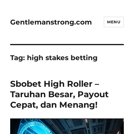
Gentlemanstrong.com
MENU
Tag:
high stakes betting
Sbobet High Roller –
Taruhan Besar, Payout
Cepat, dan Menang!