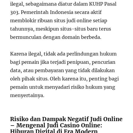
ilegal, sebagaimana diatur dalam KUHP Pasal
303. Pemerintah Indonesia secara aktif
memblokir ribuan situs judi online setiap
tahunnya, meskipun situs-situs baru terus
bermunculan dengan domain berbeda.
Karena ilegal, tidak ada perlindungan hukum
bagi pemain jika terjadi penipuan, pencurian
data, atau pembayaran yang tidak dilakukan
oleh pihak situs. Oleh karena itu, penting bagi
pemain untuk menyadari risiko hukum yang
menyertainya.
Risiko dan Dampak Negatif Judi Online
– Mengenal Judi Casino Online:
Hiburan Digital di Era Modern