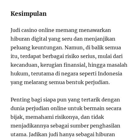
Kesimpulan
Judi casino online memang menawarkan
hiburan digital yang seru dan menjanjikan
peluang keuntungan. Namun, di balik semua
itu, terdapat berbagai risiko serius, mulai dari
kecanduan, kerugian finansial, hingga masalah
hukum, terutama di negara seperti Indonesia
yang melarang semua bentuk perjudian.
Penting bagi siapa pun yang tertarik dengan
dunia perjudian online untuk bermain secara
bijak, memahami risikonya, dan tidak
menjadikannya sebagai sumber penghasilan
utama. Jadikan judi hanya sebagai hiburan