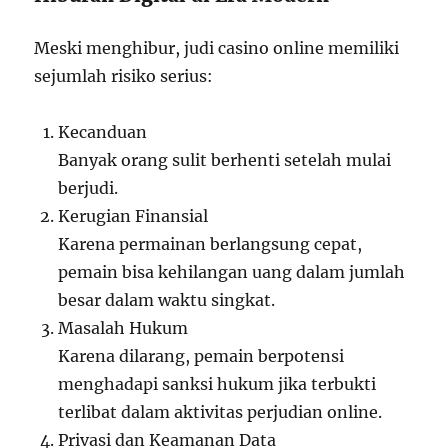
Meski menghibur, judi casino online memiliki
sejumlah risiko serius:
Kecanduan
Banyak orang sulit berhenti setelah mulai
berjudi.
Kerugian Finansial
Karena permainan berlangsung cepat,
pemain bisa kehilangan uang dalam jumlah
besar dalam waktu singkat.
Masalah Hukum
Karena dilarang, pemain berpotensi
menghadapi sanksi hukum jika terbukti
terlibat dalam aktivitas perjudian online.
Privasi dan Keamanan Data