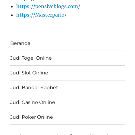
https://pensiveblogs.com/
https://Masterpaito/
Beranda
Judi Togel Online
Judi Slot Online
Judi Bandar Sbobet
Judi Casino Online
Judi Poker Online