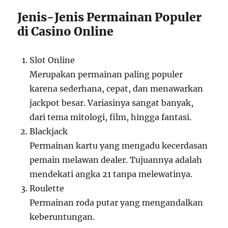
Jenis-Jenis Permainan Populer
di Casino Online
Slot Online
Merupakan permainan paling populer
karena sederhana, cepat, dan menawarkan
jackpot besar. Variasinya sangat banyak,
dari tema mitologi, film, hingga fantasi.
Blackjack
Permainan kartu yang mengadu kecerdasan
pemain melawan dealer. Tujuannya adalah
mendekati angka 21 tanpa melewatinya.
Roulette
Permainan roda putar yang mengandalkan
keberuntungan.