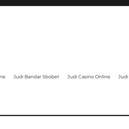
ine
Judi Bandar Sbobet
Judi Casino Online
Judi