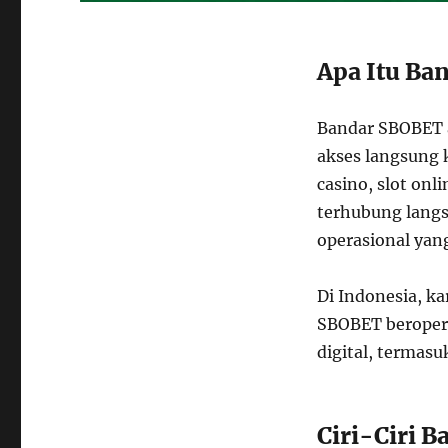
Apa Itu Ba
Bandar SBOBET a
akses langsung 
casino, slot onl
terhubung langs
operasional yang
Di Indonesia, k
SBOBET beropera
digital, termasu
Ciri-Ciri 