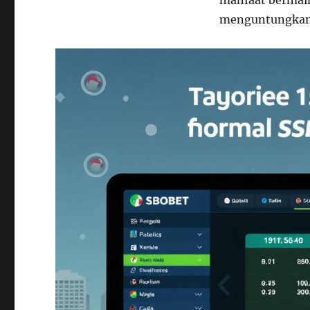
SBOBET
menguntungkan
Terpercaya
di
Indonesia
2025:
Panduan
Lengkap!