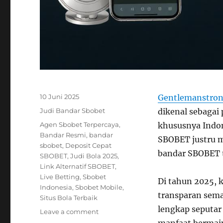
Posted
10 Juni 2025
Gentlemanstro
on
Categories
Judi Bandar Sbobet
dikenal sebagai 
Tags
Agen Sbobet Terpercaya
,
khususnya Indo
Bandar Resmi
,
bandar
SBOBET justru 
sbobet
,
Deposit Cepat
bandar SBOBET t
SBOBET
,
Judi Bola 2025
,
Link Alternatif SBOBET
,
Live Betting
,
Sbobet
Di tahun 2025, 
Indonesia
,
Sbobet Mobile
,
transparan sema
Situs Bola Terbaik
lengkap seputar
on
Leave a comment
Bandar
manfaat bermain