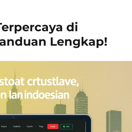
erpercaya di
Panduan Lengkap!