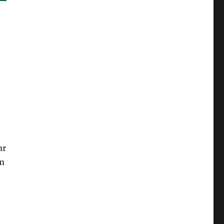
ar
rm