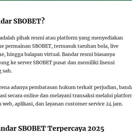
ndar SBOBET?
dalah pihak resmi atau platform yang menyediakan
ke permainan SBOBET, termasuk taruhan bola, live
ine, hingga balapan virtual. Bandar resmi biasanya
ung ke server SBOBET pusat dan memiliki lisensi
 sah.
arena adanya pembatasan hukum terkait perjudian, band
si secara online dan melayani transaksi melalui platfo
k web, aplikasi, dan layanan customer service 24 jam.
Bandar SBOBET Terpercaya 2025