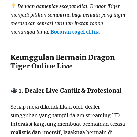
Dengan gameplay secepat kilat, Dragon Tiger
menjadi pilihan sempurna bagi pemain yang ingin
merasakan sensasi taruhan instan tanpa
menunggu lama.
Bocoran togel china
Keunggulan Bermain Dragon
Tiger Online Live
1. Dealer Live Cantik & Profesional
Setiap meja dikendalikan oleh dealer
sungguhan yang tampil dalam streaming HD.
Interaksi langsung membuat permainan terasa
realistis dan imersif
, layaknya bermain di