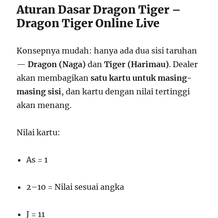
Aturan Dasar Dragon Tiger –
Dragon Tiger Online Live
Konsepnya mudah: hanya ada dua sisi taruhan
—
Dragon (Naga)
dan
Tiger (Harimau)
. Dealer
akan membagikan
satu kartu untuk masing-
masing sisi
, dan kartu dengan nilai tertinggi
akan menang.
Nilai kartu:
As = 1
2–10 = Nilai sesuai angka
J = 11