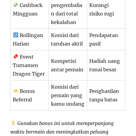
Cashback
pengembalia
Kurangi
Mingguan
n dari total
risiko rugi
kekalahan
Rollingan
Komisi dari
Pendapatan
Harian
taruhan aktif
pasif
Event
Kompetisi
Hadiah uang
Turnamen
antar pemain
tunai besar
Dragon Tiger
Komisi dari
Bonus
Penghasilan
pemain yang
Referral
tanpa batas
kamu undang
Gunakan bonus ini untuk memperpanjang
waktu bermain dan meningkatkan peluang