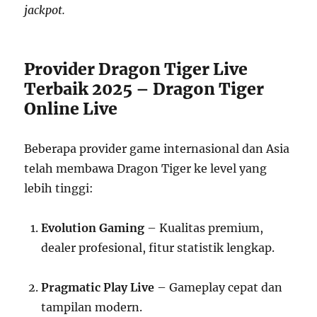
jackpot.
Provider Dragon Tiger Live
Terbaik 2025 – Dragon Tiger
Online Live
Beberapa provider game internasional dan Asia
telah membawa Dragon Tiger ke level yang
lebih tinggi:
Evolution Gaming
– Kualitas premium,
dealer profesional, fitur statistik lengkap.
Pragmatic Play Live
– Gameplay cepat dan
tampilan modern.