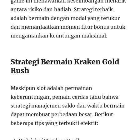
game ini menawarkan keseimbangan menarik
antara risiko dan hadiah. Strategi terbaik
adalah bermain dengan modal yang terukur
dan memanfaatkan momen fitur bonus untuk
mengamankan keuntungan maksimal.
Strategi Bermain Kraken Gold
Rush
Meskipun slot adalah permainan
keberuntungan, pemain cerdas tahu bahwa
strategi manajemen saldo dan waktu bermain
dapat membuat perbedaan besar. Berikut
beberapa tips yang terbukti efektif: