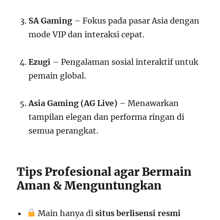
SA Gaming
– Fokus pada pasar Asia dengan
mode VIP dan interaksi cepat.
Ezugi
– Pengalaman sosial interaktif untuk
pemain global.
Asia Gaming (AG Live)
– Menawarkan
tampilan elegan dan performa ringan di
semua perangkat.
Tips Profesional agar Bermain
Aman & Menguntungkan
Main hanya di
situs berlisensi resmi