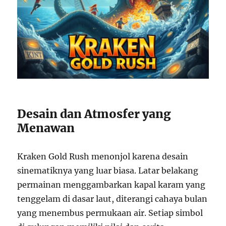
Desain dan Atmosfer yang
Menawan
Kraken Gold Rush menonjol karena desain
sinematiknya yang luar biasa. Latar belakang
permainan menggambarkan kapal karam yang
tenggelam di dasar laut, diterangi cahaya bulan
yang menembus permukaan air. Setiap simbol