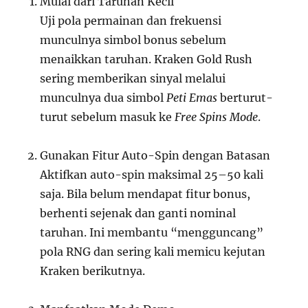
Mulai dari Taruhan Kecil
Uji pola permainan dan frekuensi
munculnya simbol bonus sebelum
menaikkan taruhan. Kraken Gold Rush
sering memberikan sinyal melalui
munculnya dua simbol
Peti Emas
berturut-
turut sebelum masuk ke
Free Spins Mode
.
Gunakan Fitur Auto-Spin dengan Batasan
Aktifkan auto-spin maksimal 25–50 kali
saja. Bila belum mendapat fitur bonus,
berhenti sejenak dan ganti nominal
taruhan. Ini membantu “mengguncang”
pola RNG dan sering kali memicu kejutan
Kraken berikutnya.