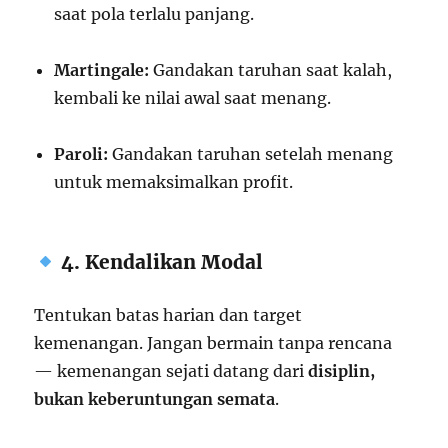
saat pola terlalu panjang.
Martingale:
Gandakan taruhan saat kalah,
kembali ke nilai awal saat menang.
Paroli:
Gandakan taruhan setelah menang
untuk memaksimalkan profit.
4. Kendalikan Modal
Tentukan batas harian dan target
kemenangan. Jangan bermain tanpa rencana
— kemenangan sejati datang dari
disiplin,
bukan keberuntungan semata
.