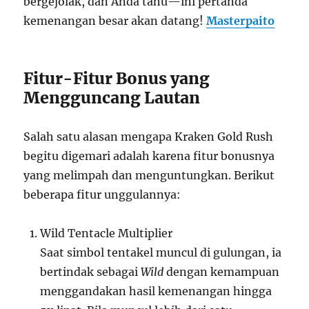
bergejolak, dan Anda tahu—ini pertanda
kemenangan besar akan datang!
Masterpaito
Fitur-Fitur Bonus yang
Mengguncang Lautan
Salah satu alasan mengapa Kraken Gold Rush
begitu digemari adalah karena fitur bonusnya
yang melimpah dan menguntungkan. Berikut
beberapa fitur unggulannya:
Wild Tentacle Multiplier
Saat simbol tentakel muncul di gulungan, ia
bertindak sebagai
Wild
dengan kemampuan
menggandakan hasil kemenangan hingga