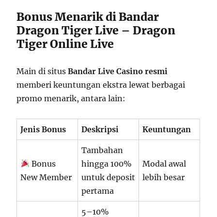
Bonus Menarik di Bandar
Dragon Tiger Live – Dragon
Tiger Online Live
Main di situs
Bandar Live Casino resmi
memberi keuntungan ekstra lewat berbagai
promo menarik, antara lain:
Jenis Bonus
Deskripsi
Keuntungan
Tambahan
Bonus
hingga 100%
Modal awal
New Member
untuk deposit
lebih besar
pertama
5–10%