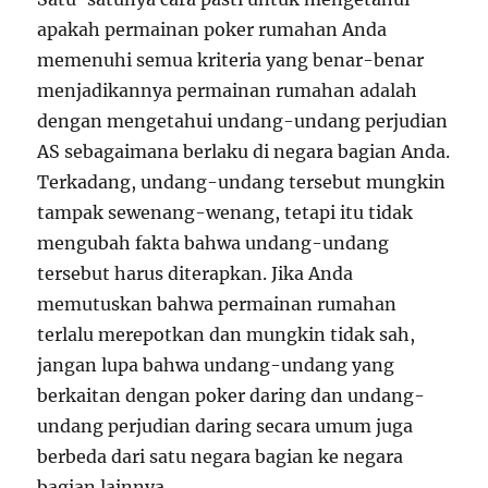
apakah permainan poker rumahan Anda
memenuhi semua kriteria yang benar-benar
menjadikannya permainan rumahan adalah
dengan mengetahui undang-undang perjudian
AS sebagaimana berlaku di negara bagian Anda.
Terkadang, undang-undang tersebut mungkin
tampak sewenang-wenang, tetapi itu tidak
mengubah fakta bahwa undang-undang
tersebut harus diterapkan. Jika Anda
memutuskan bahwa permainan rumahan
terlalu merepotkan dan mungkin tidak sah,
jangan lupa bahwa undang-undang yang
berkaitan dengan poker daring dan undang-
undang perjudian daring secara umum juga
berbeda dari satu negara bagian ke negara
bagian lainnya.