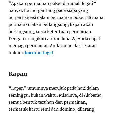
“Apakah permainan poker di rumah legal?”
banyak hal bergantung pada siapa yang
berpartisipasi dalam permainan poker, di mana
permainan akan berlangsung, kapan akan
berlangsung, serta ketentuan permainan.
Dengan mengikuti aturan lima W, Anda dapat
menjaga permainan Anda aman dari jeratan
hukum.
bocoran togel
Kapan
“Kapan” umumnya merujuk pada hari dalam
seminggu, bukan waktu. Misalnya, di Alabama,
semua bentuk taruhan dan permainan,
termasuk kartu remi dan domino, dilarang