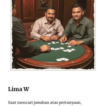
Lima W
Saat mencari jawaban atas pertanyaan,