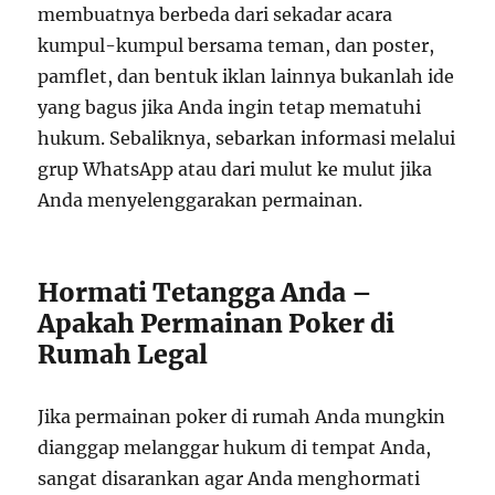
membuatnya berbeda dari sekadar acara
kumpul-kumpul bersama teman, dan poster,
pamflet, dan bentuk iklan lainnya bukanlah ide
yang bagus jika Anda ingin tetap mematuhi
hukum. Sebaliknya, sebarkan informasi melalui
grup WhatsApp atau dari mulut ke mulut jika
Anda menyelenggarakan permainan.
Hormati Tetangga Anda –
Apakah Permainan Poker di
Rumah Legal
Jika permainan poker di rumah Anda mungkin
dianggap melanggar hukum di tempat Anda,
sangat disarankan agar Anda menghormati