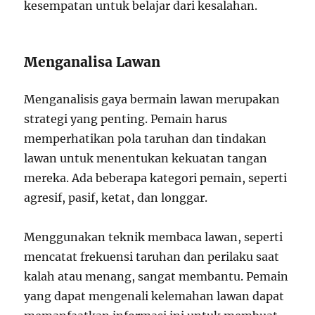
kesempatan untuk belajar dari kesalahan.
Menganalisa Lawan
Menganalisis gaya bermain lawan merupakan
strategi yang penting. Pemain harus
memperhatikan pola taruhan dan tindakan
lawan untuk menentukan kekuatan tangan
mereka. Ada beberapa kategori pemain, seperti
agresif, pasif, ketat, dan longgar.
Menggunakan teknik membaca lawan, seperti
mencatat frekuensi taruhan dan perilaku saat
kalah atau menang, sangat membantu. Pemain
yang dapat mengenali kelemahan lawan dapat