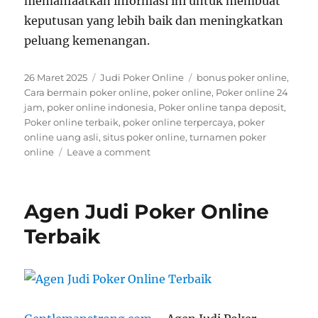
memanfaatkan informasi ini untuk membuat
keputusan yang lebih baik dan meningkatkan
peluang kemenangan.
Posted
Categories
Tags
26 Maret 2025
Judi Poker Online
bonus poker online
,
on
Cara bermain poker online
,
poker online
,
Poker online 24
jam
,
poker online indonesia
,
Poker online tanpa deposit
,
Poker online terbaik
,
poker online terpercaya
,
poker
online uang asli
,
situs poker online
,
turnamen poker
on
online
Leave a comment
Daftar
Poker
Online:
Agen Judi Poker Online
Panduan
Lengkap
Terbaik