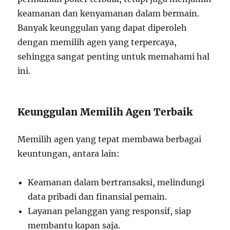
keamanan dan kenyamanan dalam bermain.
Banyak keunggulan yang dapat diperoleh
dengan memilih agen yang terpercaya,
sehingga sangat penting untuk memahami hal
ini.
Keunggulan Memilih Agen Terbaik
Memilih agen yang tepat membawa berbagai
keuntungan, antara lain:
Keamanan dalam bertransaksi, melindungi
data pribadi dan finansial pemain.
Layanan pelanggan yang responsif, siap
membantu kapan saja.