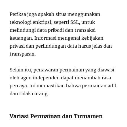
Periksa juga apakah situs menggunakan
teknologi enkripsi, seperti SSL, untuk
melindungi data pribadi dan transaksi
keuangan. Informasi mengenai kebijakan
privasi dan perlindungan data harus jelas dan
transparan.
Selain itu, penawaran permainan yang diawasi
oleh agen independen dapat menambah rasa
percaya. Ini memastikan bahwa permainan adil
dan tidak curang.
Variasi Permainan dan Turnamen