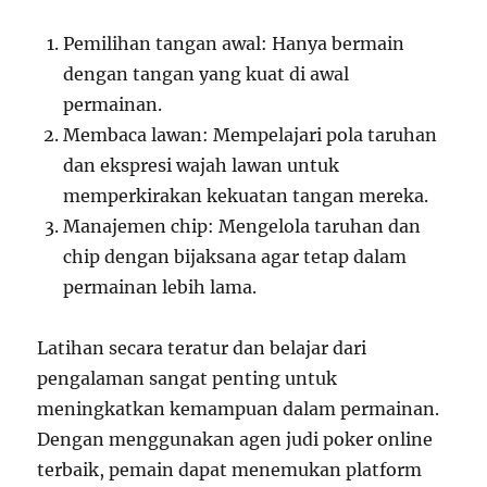
Pemilihan tangan awal: Hanya bermain
dengan tangan yang kuat di awal
permainan.
Membaca lawan: Mempelajari pola taruhan
dan ekspresi wajah lawan untuk
memperkirakan kekuatan tangan mereka.
Manajemen chip: Mengelola taruhan dan
chip dengan bijaksana agar tetap dalam
permainan lebih lama.
Latihan secara teratur dan belajar dari
pengalaman sangat penting untuk
meningkatkan kemampuan dalam permainan.
Dengan menggunakan agen judi poker online
terbaik, pemain dapat menemukan platform