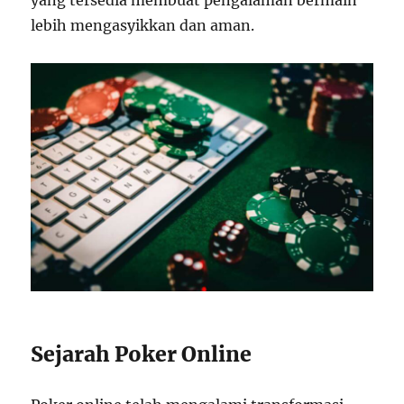
yang tersedia membuat pengalaman bermain
lebih mengasyikkan dan aman.
Sejarah Poker Online