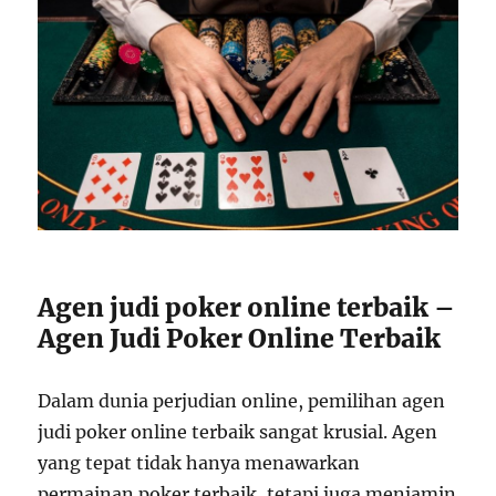
Agen judi poker online terbaik –
Agen Judi Poker Online Terbaik
Dalam dunia perjudian online, pemilihan agen
judi poker online terbaik sangat krusial. Agen
yang tepat tidak hanya menawarkan
permainan poker terbaik, tetapi juga menjamin