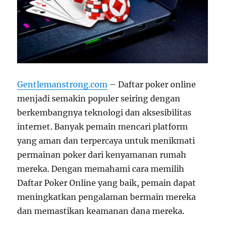
Gentlemanstrong.com
– Daftar poker online
menjadi semakin populer seiring dengan
berkembangnya teknologi dan aksesibilitas
internet. Banyak pemain mencari platform
yang aman dan terpercaya untuk menikmati
permainan poker dari kenyamanan rumah
mereka. Dengan memahami cara memilih
Daftar Poker Online yang baik, pemain dapat
meningkatkan pengalaman bermain mereka
dan memastikan keamanan dana mereka.