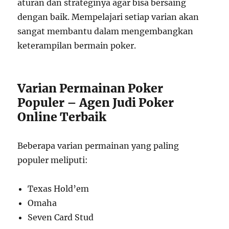
aturan dan strateginya agar bisa bersaing
dengan baik. Mempelajari setiap varian akan
sangat membantu dalam mengembangkan
keterampilan bermain poker.
Varian Permainan Poker
Populer – Agen Judi Poker
Online Terbaik
Beberapa varian permainan yang paling
populer meliputi:
Texas Hold’em
Omaha
Seven Card Stud