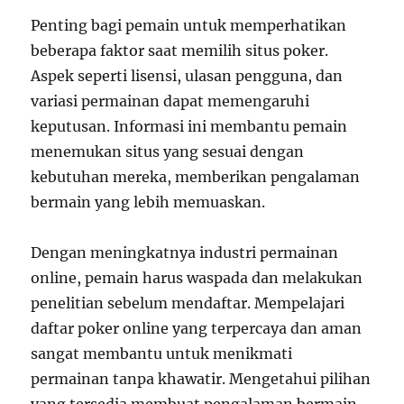
Penting bagi pemain untuk memperhatikan
beberapa faktor saat memilih situs poker.
Aspek seperti lisensi, ulasan pengguna, dan
variasi permainan dapat memengaruhi
keputusan. Informasi ini membantu pemain
menemukan situs yang sesuai dengan
kebutuhan mereka, memberikan pengalaman
bermain yang lebih memuaskan.
Dengan meningkatnya industri permainan
online, pemain harus waspada dan melakukan
penelitian sebelum mendaftar. Mempelajari
daftar poker online yang terpercaya dan aman
sangat membantu untuk menikmati
permainan tanpa khawatir. Mengetahui pilihan