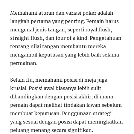
Memahami aturan dan variasi poker adalah
langkah pertama yang penting. Pemain harus
mengenal jenis tangan, seperti royal flush,
straight flush, dan four of a kind. Pengetahuan
tentang nilai tangan membantu mereka
mengambil keputusan yang lebih baik selama
permainan.
Selain itu, memahami posisi di meja juga
krusial. Posisi awal biasanya lebih sulit
dibandingkan dengan posisi akhir, di mana
pemain dapat melihat tindakan lawan sebelum
membuat keputusan. Penggunaan strategi
yang sesuai dengan posisi dapat meningkatkan
peluang menang secara signifikan.