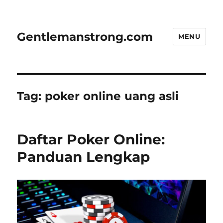
Gentlemanstrong.com
MENU
Tag:
poker online uang asli
Daftar Poker Online:
Panduan Lengkap