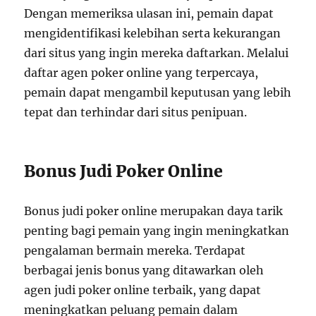
Dengan memeriksa ulasan ini, pemain dapat
mengidentifikasi kelebihan serta kekurangan
dari situs yang ingin mereka daftarkan. Melalui
daftar agen poker online yang terpercaya,
pemain dapat mengambil keputusan yang lebih
tepat dan terhindar dari situs penipuan.
Bonus Judi Poker Online
Bonus judi poker online merupakan daya tarik
penting bagi pemain yang ingin meningkatkan
pengalaman bermain mereka. Terdapat
berbagai jenis bonus yang ditawarkan oleh
agen judi poker online terbaik, yang dapat
meningkatkan peluang pemain dalam