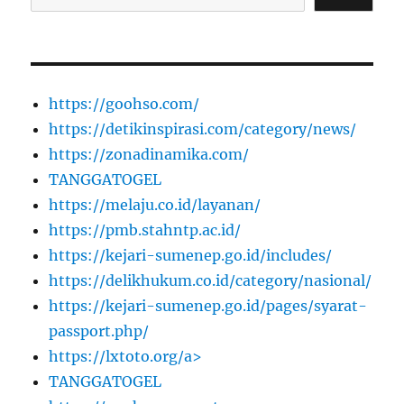
Nyata
Anti-
Bot!
https://goohso.com/
https://detikinspirasi.com/category/news/
https://zonadinamika.com/
TANGGATOGEL
https://melaju.co.id/layanan/
https://pmb.stahntp.ac.id/
https://kejari-sumenep.go.id/includes/
https://delikhukum.co.id/category/nasional/
https://kejari-sumenep.go.id/pages/syarat-
passport.php/
https://lxtoto.org/a>
TANGGATOGEL