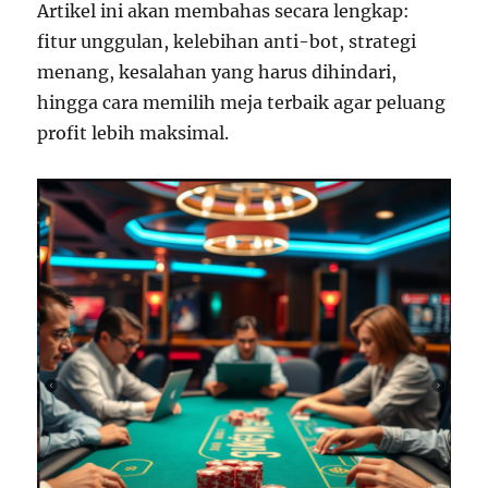
Artikel ini akan membahas secara lengkap:
fitur unggulan, kelebihan anti-bot, strategi
menang, kesalahan yang harus dihindari,
hingga cara memilih meja terbaik agar peluang
profit lebih maksimal.