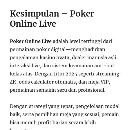
Kesimpulan – Poker
Online Live
Poker Online Live
adalah level tertinggi dari
permainan poker digital—menghadirkan
pengalaman kasino nyata, dealer manusia asli,
interaksi live, dan sistem keamanan anti-bot
kelas atas. Dengan fitur 2025 seperti streaming
4K, odds calculator otomatis, dan meja VIP,
permainan semakin seru dan profesional.
Dengan strategi yang tepat, pengelolaan modal
baik, serta pemilihan meja yang sesuai, pemain
bisa meraih profit harian secara lebih