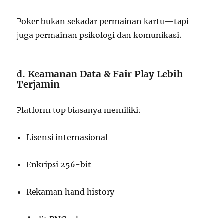
Poker bukan sekadar permainan kartu—tapi
juga permainan psikologi dan komunikasi.
d. Keamanan Data & Fair Play Lebih
Terjamin
Platform top biasanya memiliki:
Lisensi internasional
Enkripsi 256-bit
Rekaman hand history