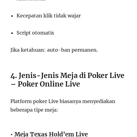
Kecepatan klik tidak wajar
Script otomatis
Jika ketahuan: auto-ban permanen.
4. Jenis-Jenis Meja di Poker Live
– Poker Online Live
Platform poker Live biasanya menyediakan
beberapa tipe meja:
• Meja Texas Hold’em Live