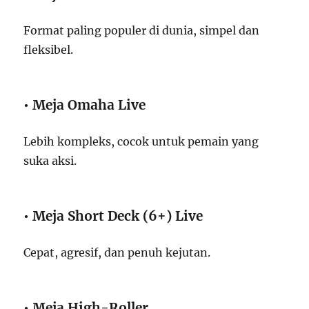
Format paling populer di dunia, simpel dan
fleksibel.
• Meja Omaha Live
Lebih kompleks, cocok untuk pemain yang
suka aksi.
• Meja Short Deck (6+) Live
Cepat, agresif, dan penuh kejutan.
• Meja High-Roller