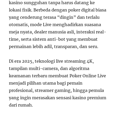
kasino sungguhan tanpa harus datang ke
lokasi fisik. Berbeda dengan poker digital biasa
yang cenderung terasa “dingin” dan terlalu
otomatis, mode Live menghadirkan suasana
meja nyata, dealer manusia asli, interaksi real-
time, serta sistem anti-bot yang membuat
permainan lebih adil, transparan, dan seru.
Di era 2025, teknologi live streaming 4K,
tampilan multi-camera, dan algoritma
keamanan terbaru membuat Poker Online Live
menjadi pilihan utama bagi pemain
profesional, streamer gaming, hingga pemula
yang ingin merasakan sensasi kasino premium
dari rumah.