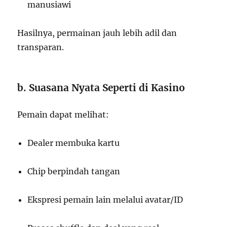
manusiawi
Hasilnya, permainan jauh lebih adil dan
transparan.
b. Suasana Nyata Seperti di Kasino
Pemain dapat melihat:
Dealer membuka kartu
Chip berpindah tangan
Ekspresi pemain lain melalui avatar/ID