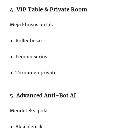
4. VIP Table & Private Room
Meja khusus untuk:
Roller besar
Pemain serius
Turnamen private
5. Advanced Anti-Bot AI
Mendeteksi pola:
Aksi identik