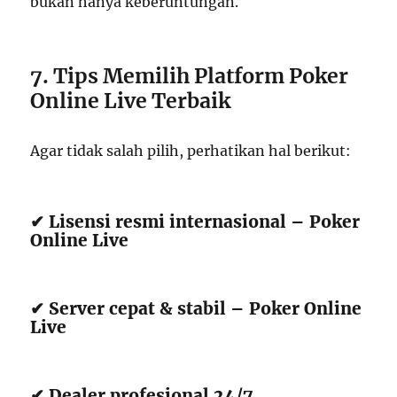
bukan hanya keberuntungan.
7. Tips Memilih Platform Poker
Online Live Terbaik
Agar tidak salah pilih, perhatikan hal berikut:
✔ Lisensi resmi internasional – Poker
Online Live
✔ Server cepat & stabil – Poker Online
Live
✔ Dealer profesional 24/7