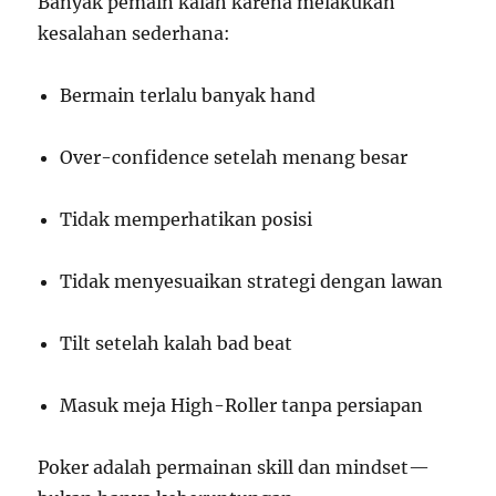
Banyak pemain kalah karena melakukan
kesalahan sederhana:
Bermain terlalu banyak hand
Over-confidence setelah menang besar
Tidak memperhatikan posisi
Tidak menyesuaikan strategi dengan lawan
Tilt setelah kalah bad beat
Masuk meja High-Roller tanpa persiapan
Poker adalah permainan skill dan mindset—