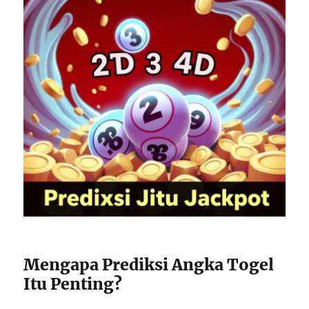
Mengapa Prediksi Angka Togel
Itu Penting?