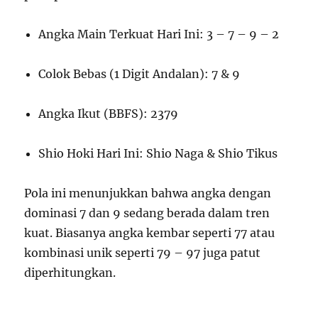
Angka Main Terkuat Hari Ini: 3 – 7 – 9 – 2
Colok Bebas (1 Digit Andalan): 7 & 9
Angka Ikut (BBFS): 2379
Shio Hoki Hari Ini: Shio Naga & Shio Tikus
Pola ini menunjukkan bahwa angka dengan
dominasi 7 dan 9 sedang berada dalam tren
kuat. Biasanya angka kembar seperti 77 atau
kombinasi unik seperti 79 – 97 juga patut
diperhitungkan.