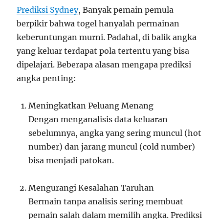
Prediksi Sydney
, Banyak pemain pemula
berpikir bahwa togel hanyalah permainan
keberuntungan murni. Padahal, di balik angka
yang keluar terdapat pola tertentu yang bisa
dipelajari. Beberapa alasan mengapa prediksi
angka penting:
Meningkatkan Peluang Menang
Dengan menganalisis data keluaran
sebelumnya, angka yang sering muncul (hot
number) dan jarang muncul (cold number)
bisa menjadi patokan.
Mengurangi Kesalahan Taruhan
Bermain tanpa analisis sering membuat
pemain salah dalam memilih angka. Prediksi