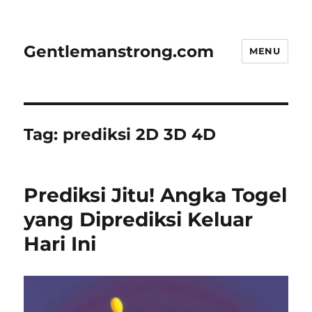
Gentlemanstrong.com
MENU
Tag:
prediksi 2D 3D 4D
Prediksi Jitu! Angka Togel
yang Diprediksi Keluar
Hari Ini