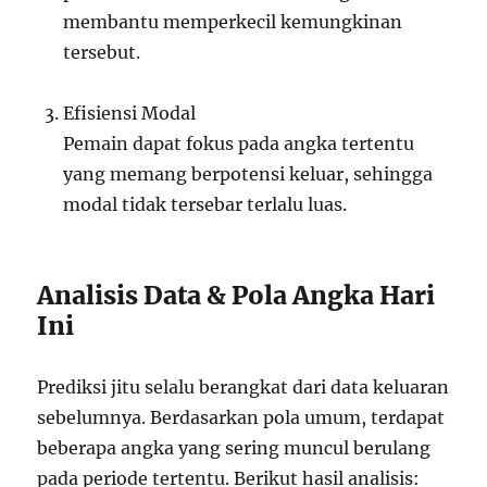
membantu memperkecil kemungkinan
tersebut.
Efisiensi Modal
Pemain dapat fokus pada angka tertentu
yang memang berpotensi keluar, sehingga
modal tidak tersebar terlalu luas.
Analisis Data & Pola Angka Hari
Ini
Prediksi jitu selalu berangkat dari data keluaran
sebelumnya. Berdasarkan pola umum, terdapat
beberapa angka yang sering muncul berulang
pada periode tertentu. Berikut hasil analisis: