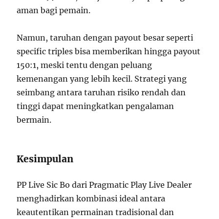
aman bagi pemain.
Namun, taruhan dengan payout besar seperti
specific triples bisa memberikan hingga payout
150:1, meski tentu dengan peluang
kemenangan yang lebih kecil. Strategi yang
seimbang antara taruhan risiko rendah dan
tinggi dapat meningkatkan pengalaman
bermain.
Kesimpulan
PP Live Sic Bo dari Pragmatic Play Live Dealer
menghadirkan kombinasi ideal antara
keautentikan permainan tradisional dan