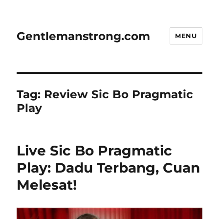
Gentlemanstrong.com
MENU
Tag:
Review Sic Bo Pragmatic
Play
Live Sic Bo Pragmatic
Play: Dadu Terbang, Cuan
Melesat!