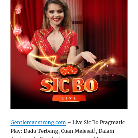
Gentlemanstrong.com
– Live Sic Bo Pragmatic
Play: Dadu Terbang, Cuan Melesat!, Dalam