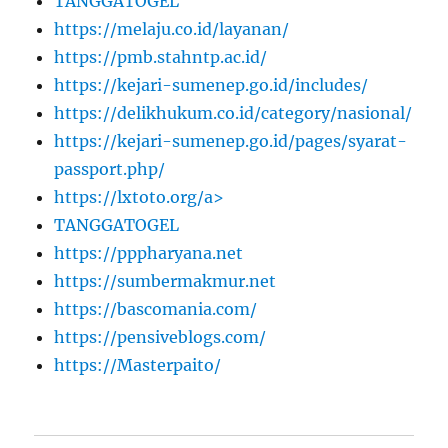
TANGGATOGEL
https://melaju.co.id/layanan/
https://pmb.stahntp.ac.id/
https://kejari-sumenep.go.id/includes/
https://delikhukum.co.id/category/nasional/
https://kejari-sumenep.go.id/pages/syarat-
passport.php/
https://lxtoto.org/a>
TANGGATOGEL
https://pppharyana.net
https://sumbermakmur.net
https://bascomania.com/
https://pensiveblogs.com/
https://Masterpaito/