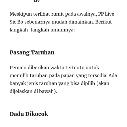
Meskipun terlihat rumit pada awalnya, PP Live
Sic Bo sebenarnya mudah dimainkan. Berikut
langkah-langkah umumnya:
Pasang Taruhan
Pemain diberikan waktu tertentu untuk
memilih taruhan pada papan yang tersedia. Ada
banyak jenis taruhan yang bisa dipilih (akan
dijelaskan di bawah).
Dadu Dikocok