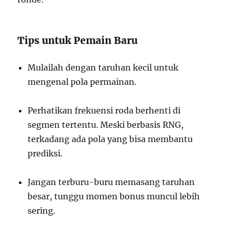
Tips untuk Pemain Baru
Mulailah dengan taruhan kecil untuk
mengenal pola permainan.
Perhatikan frekuensi roda berhenti di
segmen tertentu. Meski berbasis RNG,
terkadang ada pola yang bisa membantu
prediksi.
Jangan terburu-buru memasang taruhan
besar, tunggu momen bonus muncul lebih
sering.