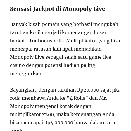
Sensasi Jackpot di Monopoly Live
Banyak kisah pemain yang berhasil mengubah
taruhan kecil menjadi kemenangan besar
berkat fitur bonus rolls. Multiplikator yang bisa
mencapai ratusan kali lipat menjadikan
Monopoly Live sebagai salah satu game live
casino dengan potensi hadiah paling
menggiurkan.
Bayangkan, dengan taruhan Rp20.000 saja, jika
roda membawa Anda ke “4 Rolls” dan Mr.
Monopoly mengenai kotak dengan
multiplikator x200, maka kemenangan Anda
bisa mencapai Rp4.000.000 hanya dalam satu
ronde.