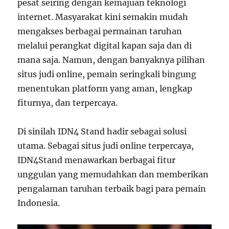
pesat seiring dengan kemajuan teknologi
internet. Masyarakat kini semakin mudah
mengakses berbagai permainan taruhan
melalui perangkat digital kapan saja dan di
mana saja. Namun, dengan banyaknya pilihan
situs judi online, pemain seringkali bingung
menentukan platform yang aman, lengkap
fiturnya, dan terpercaya.
Di sinilah IDN4 Stand hadir sebagai solusi
utama. Sebagai situs judi online terpercaya,
IDN4Stand menawarkan berbagai fitur
unggulan yang memudahkan dan memberikan
pengalaman taruhan terbaik bagi para pemain
Indonesia.