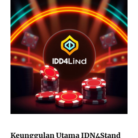
Keunggulan Utama IDN4Stand