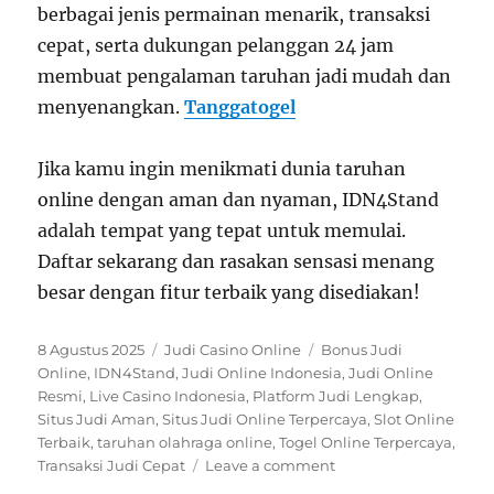
berbagai jenis permainan menarik, transaksi
cepat, serta dukungan pelanggan 24 jam
membuat pengalaman taruhan jadi mudah dan
menyenangkan.
Tanggatogel
Jika kamu ingin menikmati dunia taruhan
online dengan aman dan nyaman, IDN4Stand
adalah tempat yang tepat untuk memulai.
Daftar sekarang dan rasakan sensasi menang
besar dengan fitur terbaik yang disediakan!
Posted
Categories
Tags
8 Agustus 2025
Judi Casino Online
Bonus Judi
on
Online
,
IDN4Stand
,
Judi Online Indonesia
,
Judi Online
Resmi
,
Live Casino Indonesia
,
Platform Judi Lengkap
,
Situs Judi Aman
,
Situs Judi Online Terpercaya
,
Slot Online
Terbaik
,
taruhan olahraga online
,
Togel Online Terpercaya
,
on
Transaksi Judi Cepat
Leave a comment
IDN4Stand: