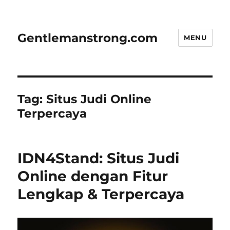
Gentlemanstrong.com
MENU
Tag:
Situs Judi Online
Terpercaya
IDN4Stand: Situs Judi
Online dengan Fitur
Lengkap & Terpercaya