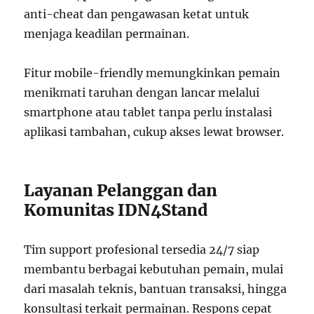
anti-cheat dan pengawasan ketat untuk
menjaga keadilan permainan.
Fitur mobile-friendly memungkinkan pemain
menikmati taruhan dengan lancar melalui
smartphone atau tablet tanpa perlu instalasi
aplikasi tambahan, cukup akses lewat browser.
Layanan Pelanggan dan
Komunitas IDN4Stand
Tim support profesional tersedia 24/7 siap
membantu berbagai kebutuhan pemain, mulai
dari masalah teknis, bantuan transaksi, hingga
konsultasi terkait permainan. Respons cepat