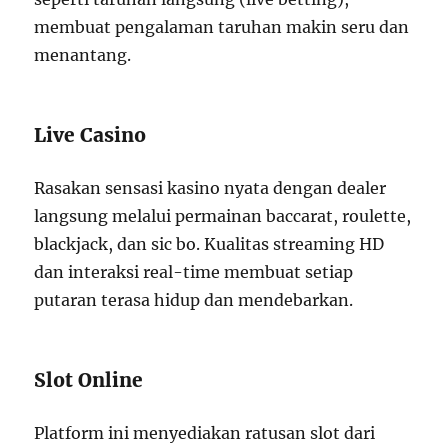
membuat pengalaman taruhan makin seru dan
menantang.
Live Casino
Rasakan sensasi kasino nyata dengan dealer
langsung melalui permainan baccarat, roulette,
blackjack, dan sic bo. Kualitas streaming HD
dan interaksi real-time membuat setiap
putaran terasa hidup dan mendebarkan.
Slot Online
Platform ini menyediakan ratusan slot dari