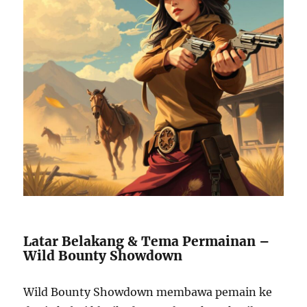
Latar Belakang & Tema Permainan –
Wild Bounty Showdown
Wild Bounty Showdown membawa pemain ke