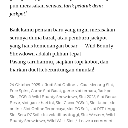
pun merasakan sensasi
tarik pelatuk demi
jackpot!
Baik kamu pemain baru yang ingin merasakan
serunya dunia barat, atau pemburu jackpot
yang haus kemenangan besar — Wild Bounty
Showdown adalah pilihan tepat.
Pasang taruhanmu, siapkan topi koboi, dan
biarkan duel keberuntungan dimulai!
Posted
Categories
Tags
24 Oktober 2025
Judi Slot Online
Cara Menang Slot
,
on
Free Spins
,
Game Slot Barat
,
game slot terbaru
,
Jackpot
Slot
,
PGSoft Wild Bounty Showdown
,
Slot 2025
,
Slot Bonus
Besar
,
slot gacor hari ini
,
Slot Gacor PGSoft
,
Slot Koboi
,
slot
online
,
Slot Online Terpercaya
,
slot PG Soft
,
slot RTP tinggi
,
Slot Seru PGSoft
,
slot volatilitas tinggi
,
Slot Western
,
Wild
on
Bounty Showdown
,
Wild West Slot
Leave a comment
Wild