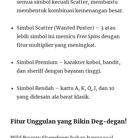
semua simbol kecuali Scatter, membantu
membentuk kombinasi kemenangan besar.
Simbol Scatter (Wanted Poster) – 3 atau
lebih simbol ini memicu
Free Spins
dengan
fitur multiplier yang meningkat.
Simbol Premium – karakter koboi, bandit,
dan sheriff dengan bayaran tinggi.
Simbol Rendah – kartu A, K, Q, J, dan 10
yang didesain ala barat klasik.
Fitur Unggulan yang Bikin Deg-degan!
Wild Bounty Showdown bukan hanya soal