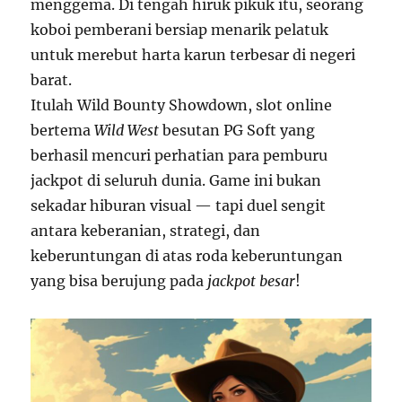
menggema. Di tengah hiruk pikuk itu, seorang
koboi pemberani bersiap menarik pelatuk
untuk merebut harta karun terbesar di negeri
barat.
Itulah Wild Bounty Showdown, slot online
bertema
Wild West
besutan PG Soft yang
berhasil mencuri perhatian para pemburu
jackpot di seluruh dunia. Game ini bukan
sekadar hiburan visual — tapi duel sengit
antara keberanian, strategi, dan
keberuntungan di atas roda keberuntungan
yang bisa berujung pada
jackpot besar
!