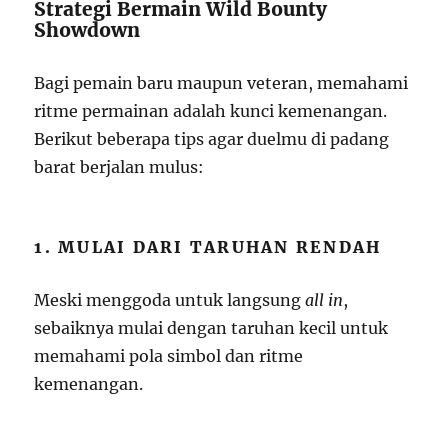
Strategi Bermain Wild Bounty
Showdown
Bagi pemain baru maupun veteran, memahami
ritme permainan adalah kunci kemenangan.
Berikut beberapa tips agar duelmu di padang
barat berjalan mulus:
1. MULAI DARI TARUHAN RENDAH
Meski menggoda untuk langsung
all in
,
sebaiknya mulai dengan taruhan kecil untuk
memahami pola simbol dan ritme
kemenangan.