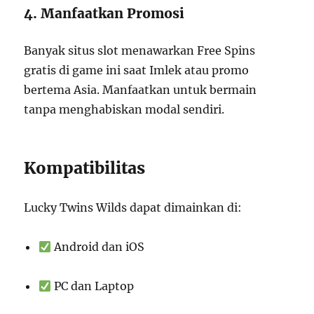
4. Manfaatkan Promosi
Banyak situs slot menawarkan Free Spins
gratis di game ini saat Imlek atau promo
bertema Asia. Manfaatkan untuk bermain
tanpa menghabiskan modal sendiri.
Kompatibilitas
Lucky Twins Wilds dapat dimainkan di:
Android dan iOS
PC dan Laptop