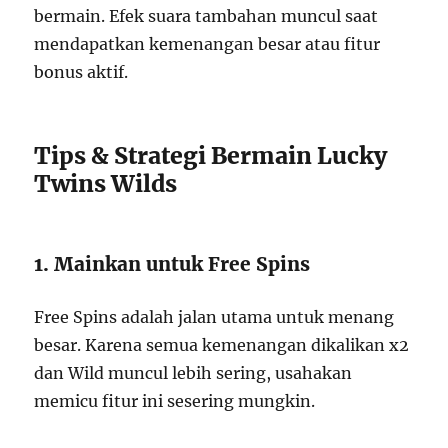
bermain. Efek suara tambahan muncul saat
mendapatkan kemenangan besar atau fitur
bonus aktif.
Tips & Strategi Bermain Lucky
Twins Wilds
1. Mainkan untuk Free Spins
Free Spins adalah jalan utama untuk menang
besar. Karena semua kemenangan dikalikan x2
dan Wild muncul lebih sering, usahakan
memicu fitur ini sesering mungkin.