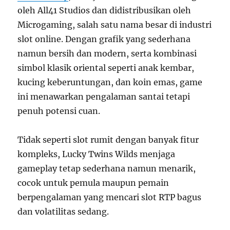
oleh All41 Studios dan didistribusikan oleh
Microgaming, salah satu nama besar di industri
slot online. Dengan grafik yang sederhana
namun bersih dan modern, serta kombinasi
simbol klasik oriental seperti anak kembar,
kucing keberuntungan, dan koin emas, game
ini menawarkan pengalaman santai tetapi
penuh potensi cuan.
Tidak seperti slot rumit dengan banyak fitur
kompleks, Lucky Twins Wilds menjaga
gameplay tetap sederhana namun menarik,
cocok untuk pemula maupun pemain
berpengalaman yang mencari slot RTP bagus
dan volatilitas sedang.