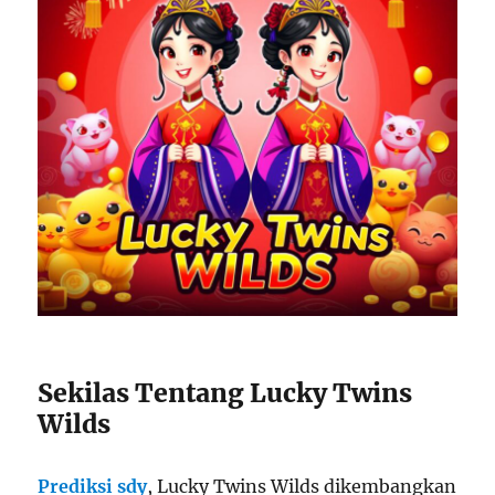
Sekilas Tentang Lucky Twins
Wilds
Prediksi sdy
, Lucky Twins Wilds dikembangkan