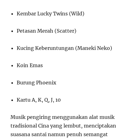
Kembar Lucky Twins (Wild)
Petasan Merah (Scatter)
Kucing Keberuntungan (Maneki Neko)
Koin Emas
Burung Phoenix
Kartu A, K, Q, J, 10
Musik pengiring menggunakan alat musik
tradisional Cina yang lembut, menciptakan
suasana santai namun penuh semangat