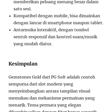
memberikan peluang menang besar dalam
satu sesi.
Kompatibel dengan mobile, bisa dimainkan
dengan lancar di smartphone maupun tablet.
Antarmuka interaktif, dengan tombol
sentuh responsif dan kontrol suara/musik
yang mudah diatur.
Kesimpulan
Gemstones Gold dari PG Soft adalah contoh
sempurna dari slot modern yang
menyeimbangkan antara tampilan visual
memukau dan mekanisme permainan yang
menarik. Tema permata yang elegan