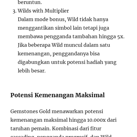
beruntun.
Wilds with Multiplier
Dalam mode bonus, Wild tidak hanya
menggantikan simbol lain tetapi juga
membawa pengganda tambahan hingga 5x.
Jika beberapa Wild muncul dalam satu
kemenangan, penggandanya bisa
digabungkan untuk potensi hadiah yang
lebih besar.
Potensi Kemenangan Maksimal
Gemstones Gold menawarkan potensi
kemenangan maksimal hingga 10.000x dari
taruhan pemain. Kombinasi dari fitur