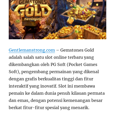
Gentlemanstrong.com
– Gemstones Gold
adalah salah satu slot online terbaru yang
dikembangkan oleh PG Soft (Pocket Games
Soft), pengembang permainan yang dikenal
dengan grafis berkualitas tinggi dan fitur
interaktif yang inovatif. Slot ini membawa
pemain ke dalam dunia penuh kilauan permata
dan emas, dengan potensi kemenangan besar
berkat fitur-fitur spesial yang menarik.