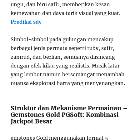
ungu, dan biru safir, memberikan kesan
kemewahan dan daya tarik visual yang kuat.
Prediksi sdy
Simbol-simbol pada gulungan mencakup
berbagai jenis permata seperti ruby, safir,
zamrud, dan berlian, semuanya dirancang
dengan efek kilau yang realistis. Musik latar
yang lembut namun bersemangat menambah
nuansa eksplorasi harta yang menyenangkan.
Struktur dan Mekanisme Permainan –
Gemstones Gold PGSoft: Kombinasi
Jackpot Besar
emstones Gold menggunakan format 5