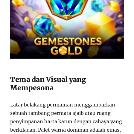
Tema dan Visual yang
Mempesona
Latar belakang permainan menggambarkan
sebuah tambang permata ajaib atau ruang
penyimpanan harta karun dengan cahaya yang
berkilauan. Palet warna dominan adalah emas,