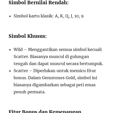
Simbol Bernilai Rendah:
Simbol kartu klasik: A, K, Q, J, 10, 9
Simbol Khusus:
Wild – Menggantikan semua simbol kecuali
Scatter. Biasanya muncul di gulungan
tengah dan dapat muncul secara bertumpuk.
Scatter – Diperlukan untuk memicu fitur
bonus. Dalam Gemstones Gold, simbol ini
biasanya digambarkan sebagai peti emas
penuh permata.
Fitur Bonus dan Kemenangan