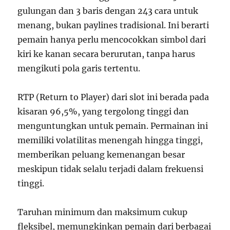
gulungan dan 3 baris dengan 243 cara untuk
menang, bukan paylines tradisional. Ini berarti
pemain hanya perlu mencocokkan simbol dari
kiri ke kanan secara berurutan, tanpa harus
mengikuti pola garis tertentu.
RTP (Return to Player) dari slot ini berada pada
kisaran 96,5%, yang tergolong tinggi dan
menguntungkan untuk pemain. Permainan ini
memiliki volatilitas menengah hingga tinggi,
memberikan peluang kemenangan besar
meskipun tidak selalu terjadi dalam frekuensi
tinggi.
Taruhan minimum dan maksimum cukup
fleksibel, memungkinkan pemain dari berbagai