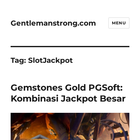
Gentlemanstrong.com
MENU
Tag:
SlotJackpot
Gemstones Gold PGSoft:
Kombinasi Jackpot Besar