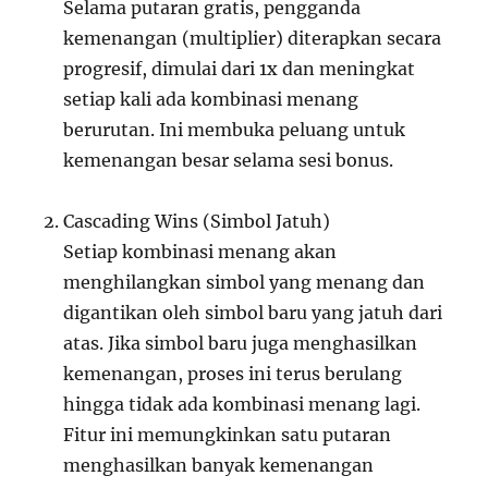
Selama putaran gratis, pengganda
kemenangan (multiplier) diterapkan secara
progresif, dimulai dari 1x dan meningkat
setiap kali ada kombinasi menang
berurutan. Ini membuka peluang untuk
kemenangan besar selama sesi bonus.
Cascading Wins (Simbol Jatuh)
Setiap kombinasi menang akan
menghilangkan simbol yang menang dan
digantikan oleh simbol baru yang jatuh dari
atas. Jika simbol baru juga menghasilkan
kemenangan, proses ini terus berulang
hingga tidak ada kombinasi menang lagi.
Fitur ini memungkinkan satu putaran
menghasilkan banyak kemenangan