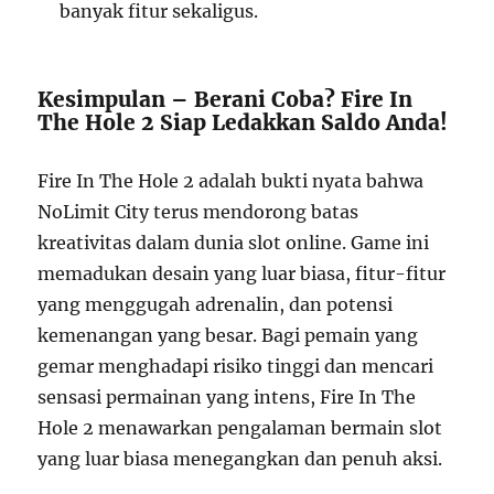
banyak fitur sekaligus.
Kesimpulan – Berani Coba? Fire In
The Hole 2 Siap Ledakkan Saldo Anda!
Fire In The Hole 2 adalah bukti nyata bahwa
NoLimit City terus mendorong batas
kreativitas dalam dunia slot online. Game ini
memadukan desain yang luar biasa, fitur-fitur
yang menggugah adrenalin, dan potensi
kemenangan yang besar. Bagi pemain yang
gemar menghadapi risiko tinggi dan mencari
sensasi permainan yang intens, Fire In The
Hole 2 menawarkan pengalaman bermain slot
yang luar biasa menegangkan dan penuh aksi.