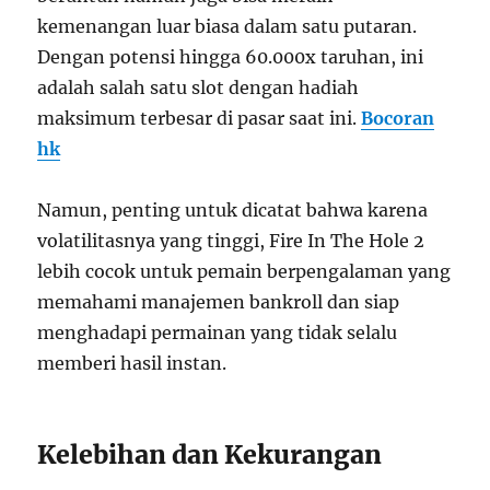
kemenangan luar biasa dalam satu putaran.
Dengan potensi hingga 60.000x taruhan, ini
adalah salah satu slot dengan hadiah
maksimum terbesar di pasar saat ini.
Bocoran
hk
Namun, penting untuk dicatat bahwa karena
volatilitasnya yang tinggi, Fire In The Hole 2
lebih cocok untuk pemain berpengalaman yang
memahami manajemen bankroll dan siap
menghadapi permainan yang tidak selalu
memberi hasil instan.
Kelebihan dan Kekurangan