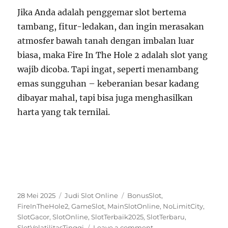
Jika Anda adalah penggemar slot bertema
tambang, fitur-ledakan, dan ingin merasakan
atmosfer bawah tanah dengan imbalan luar
biasa, maka Fire In The Hole 2 adalah slot yang
wajib dicoba. Tapi ingat, seperti menambang
emas sungguhan – keberanian besar kadang
dibayar mahal, tapi bisa juga menghasilkan
harta yang tak ternilai.
Posted
Categories
Tags
28 Mei 2025
Judi Slot Online
BonusSlot
,
on
FireInTheHole2
,
GameSlot
,
MainSlotOnline
,
NoLimitCity
,
SlotGacor
,
SlotOnline
,
SlotTerbaik2025
,
SlotTerbaru
,
on
SlotVolatilitasTinggi
Leave a comment