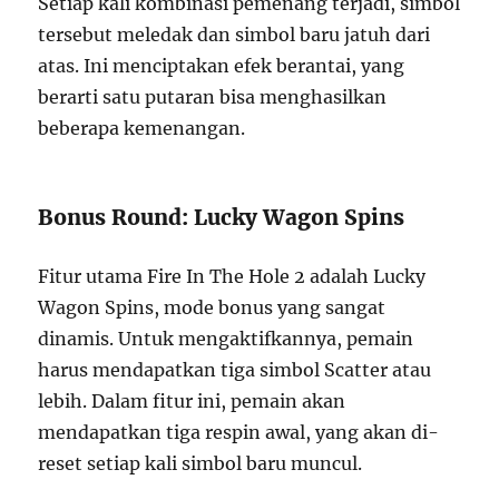
Setiap kali kombinasi pemenang terjadi, simbol
tersebut meledak dan simbol baru jatuh dari
atas. Ini menciptakan efek berantai, yang
berarti satu putaran bisa menghasilkan
beberapa kemenangan.
Bonus Round: Lucky Wagon Spins
Fitur utama Fire In The Hole 2 adalah Lucky
Wagon Spins, mode bonus yang sangat
dinamis. Untuk mengaktifkannya, pemain
harus mendapatkan tiga simbol Scatter atau
lebih. Dalam fitur ini, pemain akan
mendapatkan tiga respin awal, yang akan di-
reset setiap kali simbol baru muncul.