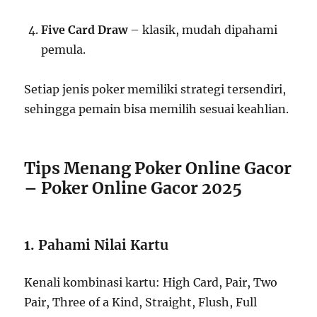
Five Card Draw
– klasik, mudah dipahami
pemula.
Setiap jenis poker memiliki strategi tersendiri,
sehingga pemain bisa memilih sesuai keahlian.
Tips Menang Poker Online Gacor
– Poker Online Gacor 2025
1. Pahami Nilai Kartu
Kenali kombinasi kartu: High Card, Pair, Two
Pair, Three of a Kind, Straight, Flush, Full