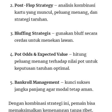
Post-Flop Strategy
– analisis kombinasi
kartu yang muncul, peluang menang, dan
strategi taruhan.
Bluffing Strategis
– gunakan bluff secara
cerdas untuk menekan lawan.
Pot Odds & Expected Value
– hitung
peluang menang terhadap nilai pot untuk
keputusan taruhan optimal.
Bankroll Management
– kunci sukses
jangka panjang agar modal tetap aman.
Dengan kombinasi strategi ini, pemain bisa
memaksimalkan kemenangan tanpa ribet.