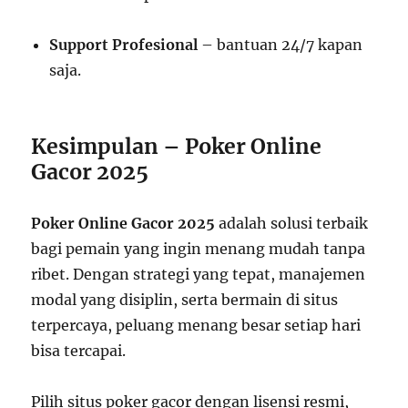
Support Profesional
– bantuan 24/7 kapan
saja.
Kesimpulan – Poker Online
Gacor 2025
Poker Online Gacor 2025
adalah solusi terbaik
bagi pemain yang ingin menang mudah tanpa
ribet. Dengan strategi yang tepat, manajemen
modal yang disiplin, serta bermain di situs
terpercaya, peluang menang besar setiap hari
bisa tercapai.
Pilih situs poker gacor dengan lisensi resmi,