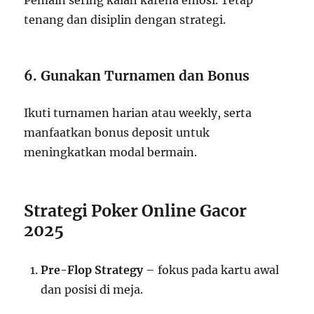
Pemain sering kalah karena emosi. Tetap
tenang dan disiplin dengan strategi.
6. Gunakan Turnamen dan Bonus
Ikuti turnamen harian atau weekly, serta
manfaatkan bonus deposit untuk
meningkatkan modal bermain.
Strategi Poker Online Gacor
2025
Pre-Flop Strategy
– fokus pada kartu awal
dan posisi di meja.