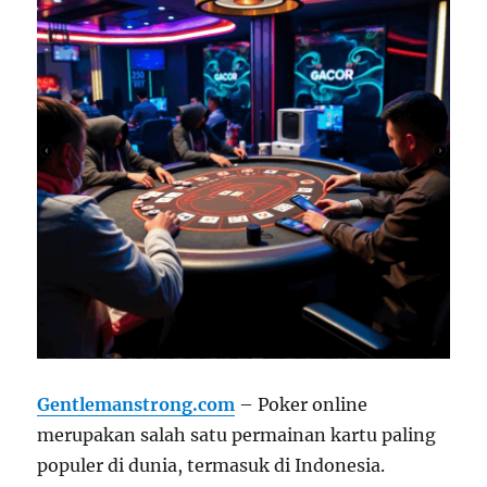
Gentlemanstrong.com
– Poker online
merupakan salah satu permainan kartu paling
populer di dunia, termasuk di Indonesia.