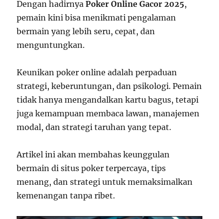
Dengan hadirnya
Poker Online Gacor 2025
,
pemain kini bisa menikmati pengalaman
bermain yang lebih seru, cepat, dan
menguntungkan.
Keunikan poker online adalah perpaduan
strategi, keberuntungan, dan psikologi. Pemain
tidak hanya mengandalkan kartu bagus, tetapi
juga kemampuan membaca lawan, manajemen
modal, dan strategi taruhan yang tepat.
Artikel ini akan membahas keunggulan
bermain di situs poker terpercaya, tips
menang, dan strategi untuk memaksimalkan
kemenangan tanpa ribet.