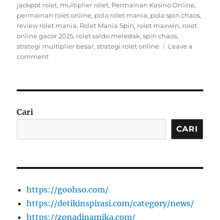
jackpot rolet
,
multiplier rolet
,
Permainan Kasino Online
,
permainan rolet online
,
pola rolet mania
,
pola spin chaos
,
review rolet mania
,
Rolet Mania Spin
,
rolet maxwin
,
rolet
online gacor 2025
,
rolet saldo meledak
,
spin chaos
,
strategi multiplier besar
,
strategi rolet online
Leave a
on
comment
Rolet
Mania
Spin
–
Putaran
Cari
Chaos
yang
CARI
Bisa
Bikin
Saldo
Meledak!
https://goohso.com/
https://detikinspirasi.com/category/news/
https://zonadinamika.com/