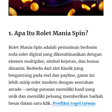
1. Apa Itu Rolet Mania Spin?
Rolet Mania Spin adalah permainan berbasis
roda rolet digital yang dikombinasikan dengan
elemen multiplier, simbol kejutan, dan bonus
dinamis. Berbeda dari slot klasik yang
bergantung pada reel dan payline, game ini
lebih mirip rolet modern dengan sentuhan
arcade—setiap putaran memiliki hasil yang
unik dan memiliki peluang memberikan hadiah
besar dalam satu klik.
Prediksi togel taiwan