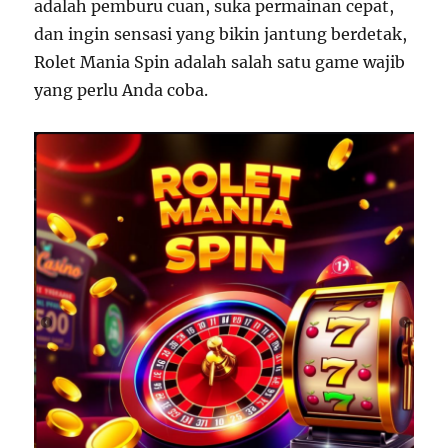
adalah pemburu cuan, suka permainan cepat,
dan ingin sensasi yang bikin jantung berdetak,
Rolet Mania Spin adalah salah satu game wajib
yang perlu Anda coba.