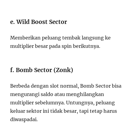
e. Wild Boost Sector
Memberikan peluang tembak langsung ke
multiplier besar pada spin berikutnya.
f. Bomb Sector (Zonk)
Berbeda dengan slot normal, Bomb Sector bisa
mengurangi saldo atau menghilangkan
multiplier sebelumnya. Untungnya, peluang
keluar sektor ini tidak besar, tapi tetap harus
diwaspadai.