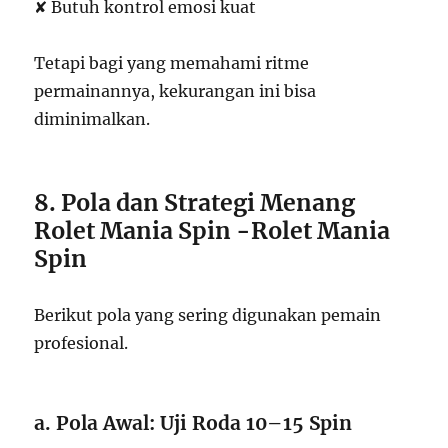
✘ Butuh kontrol emosi kuat
Tetapi bagi yang memahami ritme
permainannya, kekurangan ini bisa
diminimalkan.
8. Pola dan Strategi Menang
Rolet Mania Spin -Rolet Mania
Spin
Berikut pola yang sering digunakan pemain
profesional.
a. Pola Awal: Uji Roda 10–15 Spin