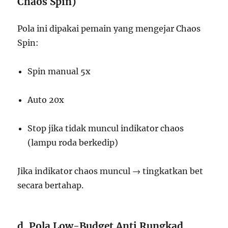
Chaos Spin)
Pola ini dipakai pemain yang mengejar Chaos
Spin:
Spin manual 5x
Auto 20x
Stop jika tidak muncul indikator chaos
(lampu roda berkedip)
Jika indikator chaos muncul → tingkatkan bet
secara bertahap.
d. Pola Low-Budget Anti Rungkad