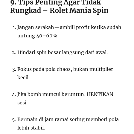
9. Tips Penting Agar Tidak
Rungkad – Rolet Mania Spin
Jangan serakah—ambill profit ketika sudah
untung 40–60%.
Hindari spin besar langsung dari awal.
Fokus pada pola chaos, bukan multiplier
kecil.
Jika bomb muncul beruntun, HENTIKAN
sesi.
Bermain di jam ramai sering memberi pola
lebih stabil.