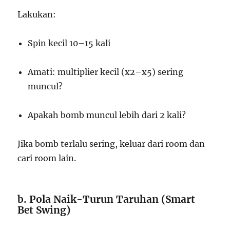
Lakukan:
Spin kecil 10–15 kali
Amati: multiplier kecil (x2–x5) sering
muncul?
Apakah bomb muncul lebih dari 2 kali?
Jika bomb terlalu sering, keluar dari room dan
cari room lain.
b. Pola Naik-Turun Taruhan (Smart
Bet Swing)