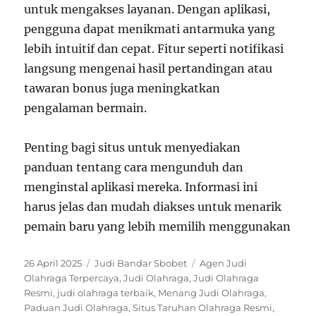
untuk mengakses layanan. Dengan aplikasi,
pengguna dapat menikmati antarmuka yang
lebih intuitif dan cepat. Fitur seperti notifikasi
langsung mengenai hasil pertandingan atau
tawaran bonus juga meningkatkan
pengalaman bermain.
Penting bagi situs untuk menyediakan
panduan tentang cara mengunduh dan
menginstal aplikasi mereka. Informasi ini
harus jelas dan mudah diakses untuk menarik
pemain baru yang lebih memilih menggunakan
Posted
Categories
Tags
26 April 2025
Judi Bandar Sbobet
Agen Judi
on
Olahraga Terpercaya
,
Judi Olahraga
,
Judi Olahraga
Resmi
,
judi olahraga terbaik
,
Menang Judi Olahraga
,
Paduan Judi Olahraga
,
Situs Taruhan Olahraga Resmi
,