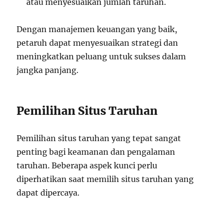
atau menyesuaikan jumlah taruhan.
Dengan manajemen keuangan yang baik,
petaruh dapat menyesuaikan strategi dan
meningkatkan peluang untuk sukses dalam
jangka panjang.
Pemilihan Situs Taruhan
Pemilihan situs taruhan yang tepat sangat
penting bagi keamanan dan pengalaman
taruhan. Beberapa aspek kunci perlu
diperhatikan saat memilih situs taruhan yang
dapat dipercaya.