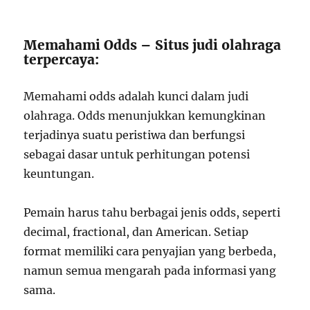
Memahami Odds – Situs judi olahraga
terpercaya:
Memahami odds adalah kunci dalam judi
olahraga. Odds menunjukkan kemungkinan
terjadinya suatu peristiwa dan berfungsi
sebagai dasar untuk perhitungan potensi
keuntungan.
Pemain harus tahu berbagai jenis odds, seperti
decimal, fractional, dan American. Setiap
format memiliki cara penyajian yang berbeda,
namun semua mengarah pada informasi yang
sama.