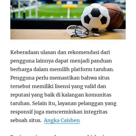
Keberadaan ulasan dan rekomendasi dari
pengguna lainnya dapat menjadi panduan
berharga dalam memilih platform taruhan.
Pengguna perlu memastikan bahwa situs
tersebut memiliki lisensi yang valid dan
reputasi yang baik di kalangan komunitas
taruhan. Selain itu, layanan pelanggan yang
responsif juga mencerminkan integritas
sebuah situs.
Angka Caishen