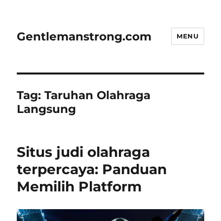
Gentlemanstrong.com
MENU
Tag:
Taruhan Olahraga
Langsung
Situs judi olahraga
terpercaya: Panduan
Memilih Platform