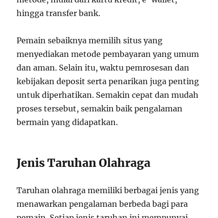
hingga transfer bank.
Pemain sebaiknya memilih situs yang
menyediakan metode pembayaran yang umum
dan aman. Selain itu, waktu pemrosesan dan
kebijakan deposit serta penarikan juga penting
untuk diperhatikan. Semakin cepat dan mudah
proses tersebut, semakin baik pengalaman
bermain yang didapatkan.
Jenis Taruhan Olahraga
Taruhan olahraga memiliki berbagai jenis yang
menawarkan pengalaman berbeda bagi para
pemain. Setiap jenis taruhan ini mempunyai