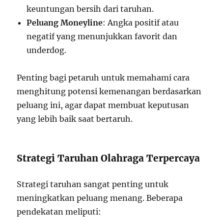
keuntungan bersih dari taruhan.
Peluang Moneyline
: Angka positif atau
negatif yang menunjukkan favorit dan
underdog.
Penting bagi petaruh untuk memahami cara
menghitung potensi kemenangan berdasarkan
peluang ini, agar dapat membuat keputusan
yang lebih baik saat bertaruh.
Strategi Taruhan Olahraga Terpercaya
Strategi taruhan sangat penting untuk
meningkatkan peluang menang. Beberapa
pendekatan meliputi: