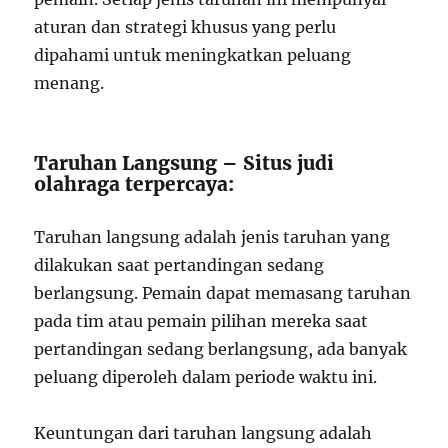
aturan dan strategi khusus yang perlu
dipahami untuk meningkatkan peluang
menang.
Taruhan Langsung – Situs judi
olahraga terpercaya:
Taruhan langsung adalah jenis taruhan yang
dilakukan saat pertandingan sedang
berlangsung. Pemain dapat memasang taruhan
pada tim atau pemain pilihan mereka saat
pertandingan sedang berlangsung, ada banyak
peluang diperoleh dalam periode waktu ini.
Keuntungan dari taruhan langsung adalah