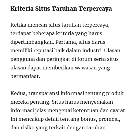
Kriteria Situs Taruhan Terpercaya
Ketika mencari situs taruhan terpercaya,
terdapat beberapa kriteria yang harus
dipertimbangkan. Pertama, situs harus
memiliki reputasi baik dalam industri. Ulasan
pengguna dan peringkat di forum serta situs
ulasan dapat memberikan wawasan yang
bermanfaat.
Kedua, transparansi informasi tentang produk
mereka penting. Situs harus menyediakan
informasi jelas mengenai ketentuan dan syarat.
Ini mencakup detail tentang bonus, promosi,
dan risiko yang terkait dengan taruhan.