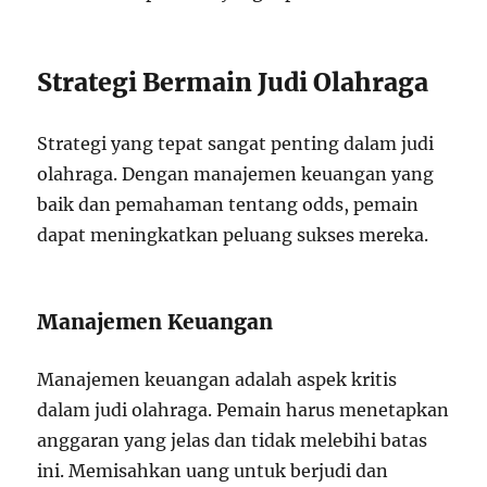
Strategi Bermain Judi Olahraga
Strategi yang tepat sangat penting dalam judi
olahraga. Dengan manajemen keuangan yang
baik dan pemahaman tentang odds, pemain
dapat meningkatkan peluang sukses mereka.
Manajemen Keuangan
Manajemen keuangan adalah aspek kritis
dalam judi olahraga. Pemain harus menetapkan
anggaran yang jelas dan tidak melebihi batas
ini. Memisahkan uang untuk berjudi dan