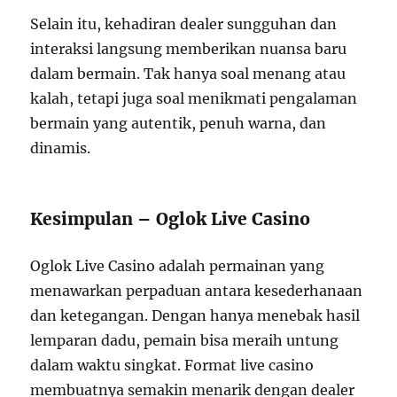
Selain itu, kehadiran dealer sungguhan dan
interaksi langsung memberikan nuansa baru
dalam bermain. Tak hanya soal menang atau
kalah, tetapi juga soal menikmati pengalaman
bermain yang autentik, penuh warna, dan
dinamis.
Kesimpulan – Oglok Live Casino
Oglok Live Casino adalah permainan yang
menawarkan perpaduan antara kesederhanaan
dan ketegangan. Dengan hanya menebak hasil
lemparan dadu, pemain bisa meraih untung
dalam waktu singkat. Format live casino
membuatnya semakin menarik dengan dealer