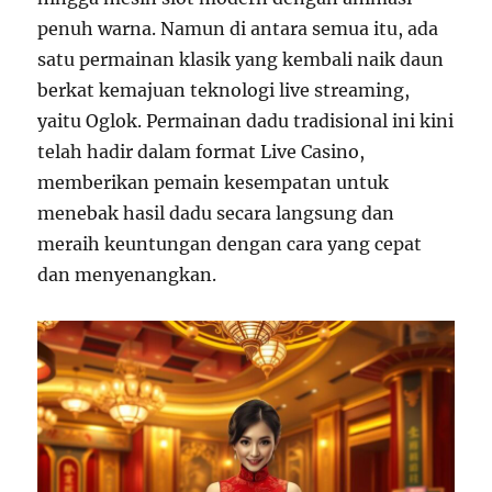
penuh warna. Namun di antara semua itu, ada
satu permainan klasik yang kembali naik daun
berkat kemajuan teknologi live streaming,
yaitu Oglok. Permainan dadu tradisional ini kini
telah hadir dalam format Live Casino,
memberikan pemain kesempatan untuk
menebak hasil dadu secara langsung dan
meraih keuntungan dengan cara yang cepat
dan menyenangkan.