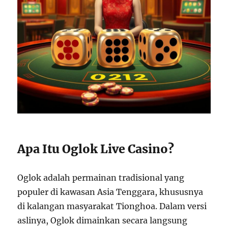
Apa Itu Oglok Live Casino?
Oglok adalah permainan tradisional yang
populer di kawasan Asia Tenggara, khususnya
di kalangan masyarakat Tionghoa. Dalam versi
aslinya, Oglok dimainkan secara langsung