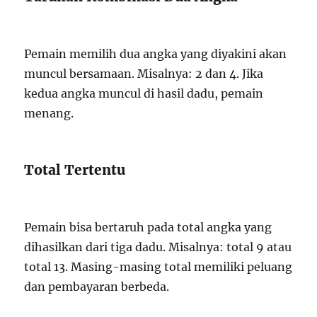
Pemain memilih dua angka yang diyakini akan
muncul bersamaan. Misalnya: 2 dan 4. Jika
kedua angka muncul di hasil dadu, pemain
menang.
Total Tertentu
Pemain bisa bertaruh pada total angka yang
dihasilkan dari tiga dadu. Misalnya: total 9 atau
total 13. Masing-masing total memiliki peluang
dan pembayaran berbeda.