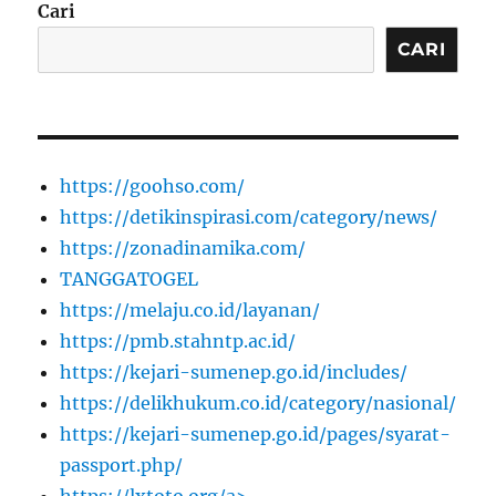
Dadu,
Cari
Raih
Untung
CARI
Cepat!
https://goohso.com/
https://detikinspirasi.com/category/news/
https://zonadinamika.com/
TANGGATOGEL
https://melaju.co.id/layanan/
https://pmb.stahntp.ac.id/
https://kejari-sumenep.go.id/includes/
https://delikhukum.co.id/category/nasional/
https://kejari-sumenep.go.id/pages/syarat-
passport.php/