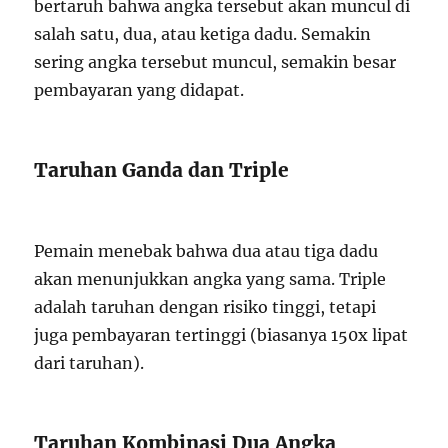
bertaruh bahwa angka tersebut akan muncul di
salah satu, dua, atau ketiga dadu. Semakin
sering angka tersebut muncul, semakin besar
pembayaran yang didapat.
Taruhan Ganda dan Triple
Pemain menebak bahwa dua atau tiga dadu
akan menunjukkan angka yang sama. Triple
adalah taruhan dengan risiko tinggi, tetapi
juga pembayaran tertinggi (biasanya 150x lipat
dari taruhan).
Taruhan Kombinasi Dua Angka