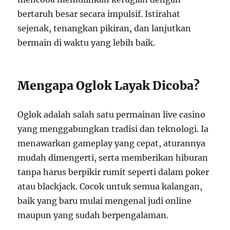
bertaruh besar secara impulsif. Istirahat
sejenak, tenangkan pikiran, dan lanjutkan
bermain di waktu yang lebih baik.
Mengapa Oglok Layak Dicoba?
Oglok adalah salah satu permainan live casino
yang menggabungkan tradisi dan teknologi. Ia
menawarkan gameplay yang cepat, aturannya
mudah dimengerti, serta memberikan hiburan
tanpa harus berpikir rumit seperti dalam poker
atau blackjack. Cocok untuk semua kalangan,
baik yang baru mulai mengenal judi online
maupun yang sudah berpengalaman.