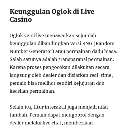
Keunggulan Oglok di Live
Casino
Oglok versi live menawarkan sejumlah
keunggulan dibandingkan versi RNG (Random
Number Generator) atau permainan dadu biasa.
Salah satunya adalah transparansi permainan.
Karena proses pengocokan dilakukan secara
langsung oleh dealer dan disiarkan real-time,
pemain bisa melihat sendiri kejujuran dan
keaslian permainan.
Selain itu, fitur interaktif juga menjadi nilai
tambah. Pemain dapat mengobrol dengan
dealer melalui live chat, memberikan