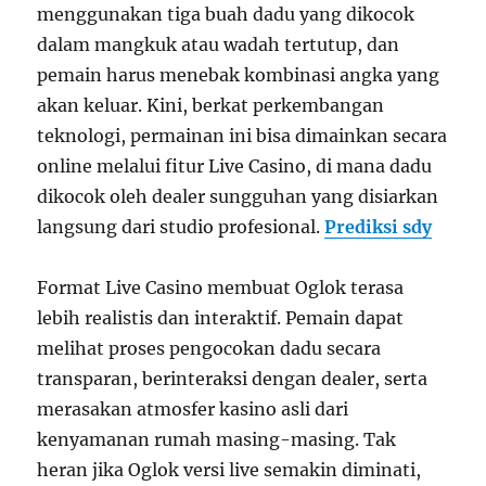
menggunakan tiga buah dadu yang dikocok
dalam mangkuk atau wadah tertutup, dan
pemain harus menebak kombinasi angka yang
akan keluar. Kini, berkat perkembangan
teknologi, permainan ini bisa dimainkan secara
online melalui fitur Live Casino, di mana dadu
dikocok oleh dealer sungguhan yang disiarkan
langsung dari studio profesional.
Prediksi sdy
Format Live Casino membuat Oglok terasa
lebih realistis dan interaktif. Pemain dapat
melihat proses pengocokan dadu secara
transparan, berinteraksi dengan dealer, serta
merasakan atmosfer kasino asli dari
kenyamanan rumah masing-masing. Tak
heran jika Oglok versi live semakin diminati,