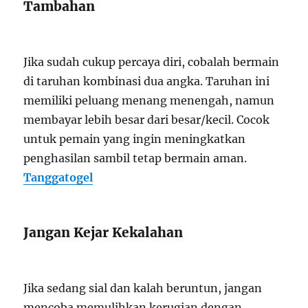
Tambahan
Jika sudah cukup percaya diri, cobalah bermain
di taruhan kombinasi dua angka. Taruhan ini
memiliki peluang menang menengah, namun
membayar lebih besar dari besar/kecil. Cocok
untuk pemain yang ingin meningkatkan
penghasilan sambil tetap bermain aman.
Tanggatogel
Jangan Kejar Kekalahan
Jika sedang sial dan kalah beruntun, jangan
mencoba memulihkan kerugian dengan