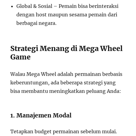
Global & Sosial – Pemain bisa berinteraksi
dengan host maupun sesama pemain dari
berbagai negara.
Strategi Menang di Mega Wheel
Game
Walau Mega Wheel adalah permainan berbasis
keberuntungan, ada beberapa strategi yang
bisa membantu meningkatkan peluang Anda:
1. Manajemen Modal
Tetapkan budget permainan sebelum mulai.