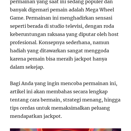
permainan yang saat ini sedang populer dan
banyak digemari pemain adalah Mega Wheel
Game. Permainan ini menghadirkan sensasi
seperti berada di studio televisi, dengan roda
keberuntungan raksasa yang diputar oleh host
profesional. Konsepnya sederhana, namun
hadiah yang ditawarkan sangat menggoda
karena pemain bisa meraih jackpot hanya
dalam sekejap.
Bagi Anda yang ingin mencoba permainan ini,
artikel ini akan membahas secara lengkap
tentang cara bermain, strategi menang, hingga
tips cerdas untuk memaksimalkan peluang
mendapatkan jackpot.