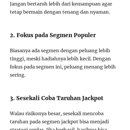
Jangan bertaruh lebih dari kemampuan agar
tetap bermain dengan tenang dan nyaman.
2. Fokus pada Segmen Populer
Biasanya ada segmen dengan peluang lebih
tinggi, meski hadiahnya lebih kecil. Dengan
fokus pada segmen ini, peluang menang lebih
sering.
3. Sesekali Coba Taruhan Jackpot
Walau risikonya besar, sesekali mencoba
taruhan pada segmen jackpot bisa menjadi
strategi cerdas. Jika berhasil, hasilnya bisa