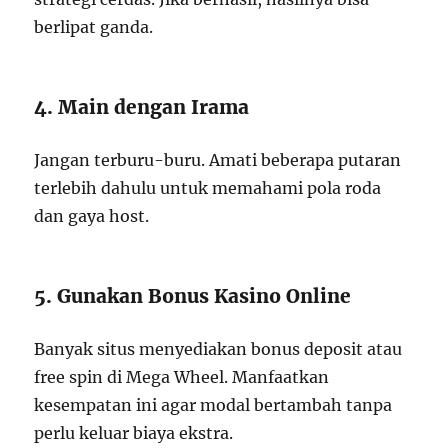
berlipat ganda.
4. Main dengan Irama
Jangan terburu-buru. Amati beberapa putaran
terlebih dahulu untuk memahami pola roda
dan gaya host.
5. Gunakan Bonus Kasino Online
Banyak situs menyediakan bonus deposit atau
free spin di Mega Wheel. Manfaatkan
kesempatan ini agar modal bertambah tanpa
perlu keluar biaya ekstra.