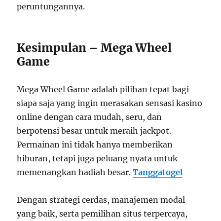
peruntungannya.
Kesimpulan – Mega Wheel
Game
Mega Wheel Game adalah pilihan tepat bagi
siapa saja yang ingin merasakan sensasi kasino
online dengan cara mudah, seru, dan
berpotensi besar untuk meraih jackpot.
Permainan ini tidak hanya memberikan
hiburan, tetapi juga peluang nyata untuk
memenangkan hadiah besar.
Tanggatogel
Dengan strategi cerdas, manajemen modal
yang baik, serta pemilihan situs terpercaya,