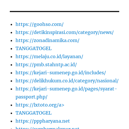
Sekejap
https://goohso.com/
https://detikinspirasi.com/category/news/
https://zonadinamika.com/
TANGGATOGEL
https://melaju.co.id/layanan/
https://pmb.stahntp.ac.id/
https://kejari-sumenep.go.id/includes/
https://delikhukum.co.id/category/nasional/
https://kejari-sumenep.go.id/pages/syarat-
passport.php/
https://lxtoto.org/a>
TANGGATOGEL
https://pppharyana.net