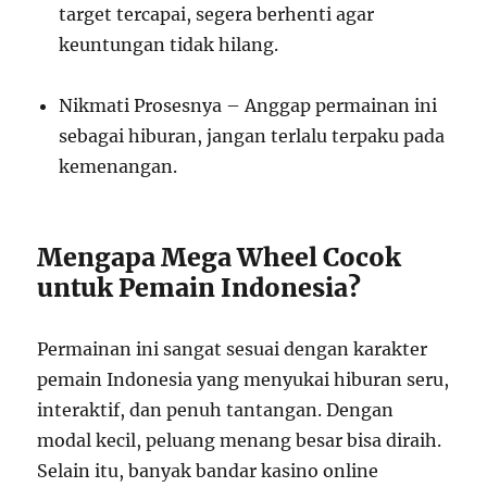
target tercapai, segera berhenti agar
keuntungan tidak hilang.
Nikmati Prosesnya – Anggap permainan ini
sebagai hiburan, jangan terlalu terpaku pada
kemenangan.
Mengapa Mega Wheel Cocok
untuk Pemain Indonesia?
Permainan ini sangat sesuai dengan karakter
pemain Indonesia yang menyukai hiburan seru,
interaktif, dan penuh tantangan. Dengan
modal kecil, peluang menang besar bisa diraih.
Selain itu, banyak bandar kasino online