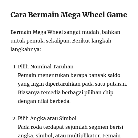
Cara Bermain Mega Wheel Game
Bermain Mega Wheel sangat mudah, bahkan
untuk pemula sekalipun. Berikut langkah-
langkahnya:
Pilih Nominal Taruhan
Pemain menentukan berapa banyak saldo
yang ingin dipertaruhkan pada satu putaran.
Biasanya tersedia berbagai pilihan chip
dengan nilai berbeda.
Pilih Angka atau Simbol
Pada roda terdapat sejumlah segmen berisi
angka, simbol, atau multiplikator. Pemain