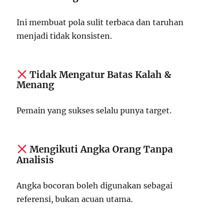
Ini membuat pola sulit terbaca dan taruhan
menjadi tidak konsisten.
Tidak Mengatur Batas Kalah &
Menang
Pemain yang sukses selalu punya target.
Mengikuti Angka Orang Tanpa
Analisis
Angka bocoran boleh digunakan sebagai
referensi, bukan acuan utama.