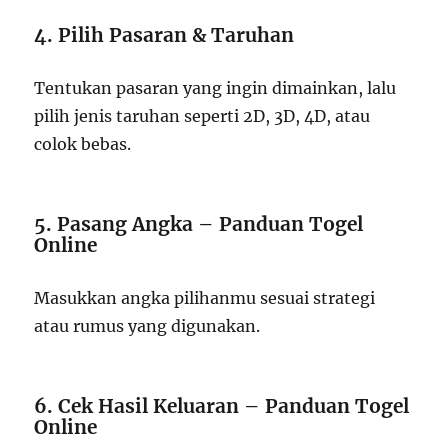
4. Pilih Pasaran & Taruhan
Tentukan pasaran yang ingin dimainkan, lalu
pilih jenis taruhan seperti 2D, 3D, 4D, atau
colok bebas.
5. Pasang Angka – Panduan Togel
Online
Masukkan angka pilihanmu sesuai strategi
atau rumus yang digunakan.
6. Cek Hasil Keluaran – Panduan Togel
Online