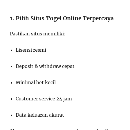
1. Pilih Situs Togel Online Terpercaya
Pastikan situs memiliki:
Lisensi resmi
Deposit & withdraw cepat
Minimal bet kecil
Customer service 24 jam
Data keluaran akurat