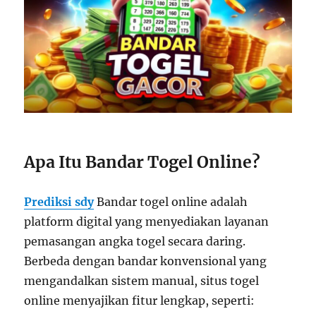
Apa Itu Bandar Togel Online?
Prediksi sdy
Bandar togel online adalah
platform digital yang menyediakan layanan
pemasangan angka togel secara daring.
Berbeda dengan bandar konvensional yang
mengandalkan sistem manual, situs togel
online menyajikan fitur lengkap, seperti: