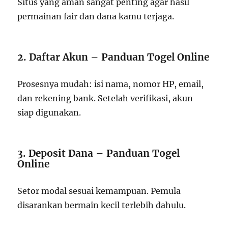
Situs yang aman sangat penting agar hasil
permainan fair dan dana kamu terjaga.
2. Daftar Akun – Panduan Togel Online
Prosesnya mudah: isi nama, nomor HP, email,
dan rekening bank. Setelah verifikasi, akun
siap digunakan.
3. Deposit Dana – Panduan Togel
Online
Setor modal sesuai kemampuan. Pemula
disarankan bermain kecil terlebih dahulu.