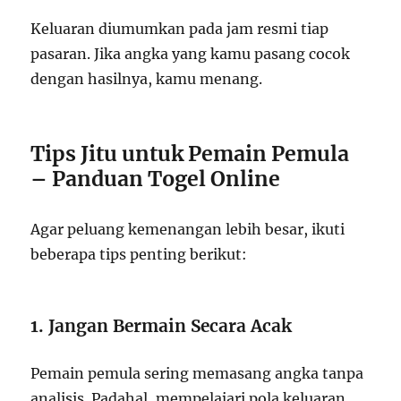
Keluaran diumumkan pada jam resmi tiap
pasaran. Jika angka yang kamu pasang cocok
dengan hasilnya, kamu menang.
Tips Jitu untuk Pemain Pemula
– Panduan Togel Online
Agar peluang kemenangan lebih besar, ikuti
beberapa tips penting berikut:
1. Jangan Bermain Secara Acak
Pemain pemula sering memasang angka tanpa
analisis. Padahal, mempelajari pola keluaran