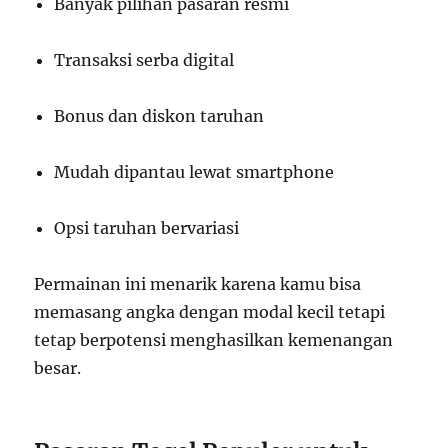
Banyak pilihan pasaran resmi
Transaksi serba digital
Bonus dan diskon taruhan
Mudah dipantau lewat smartphone
Opsi taruhan bervariasi
Permainan ini menarik karena kamu bisa
memasang angka dengan modal kecil tetapi
tetap berpotensi menghasilkan kemenangan
besar.