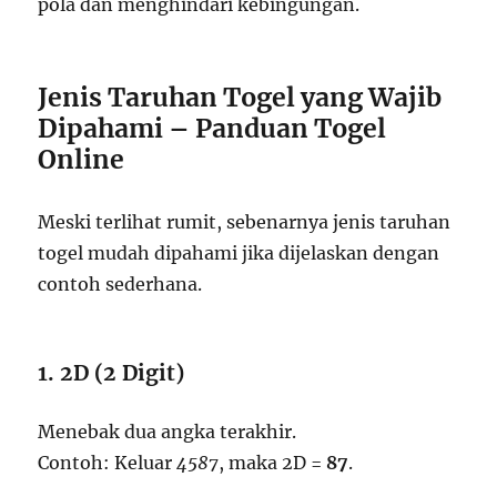
pola dan menghindari kebingungan.
Jenis Taruhan Togel yang Wajib
Dipahami – Panduan Togel
Online
Meski terlihat rumit, sebenarnya jenis taruhan
togel mudah dipahami jika dijelaskan dengan
contoh sederhana.
1. 2D (2 Digit)
Menebak dua angka terakhir.
Contoh: Keluar
4587
, maka 2D =
87
.