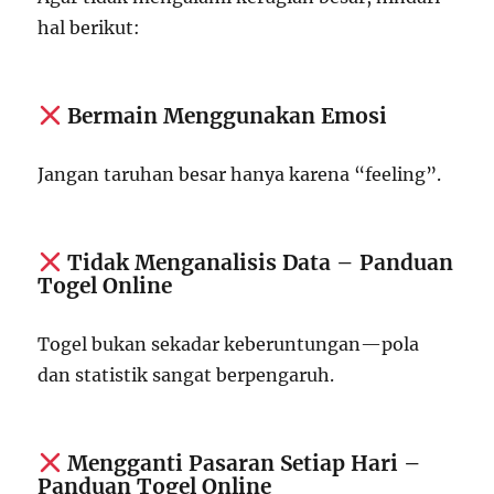
hal berikut:
Bermain Menggunakan Emosi
Jangan taruhan besar hanya karena “feeling”.
Tidak Menganalisis Data – Panduan
Togel Online
Togel bukan sekadar keberuntungan—pola
dan statistik sangat berpengaruh.
Mengganti Pasaran Setiap Hari –
Panduan Togel Online