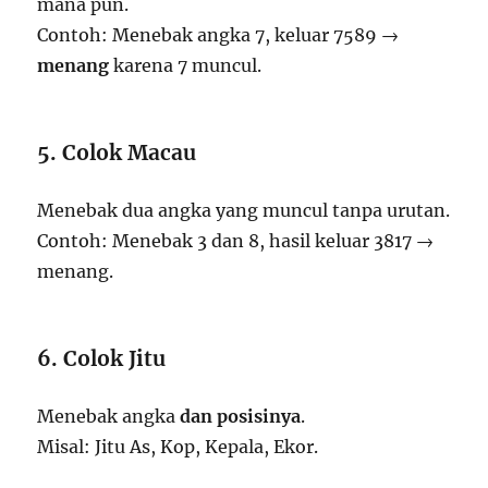
mana pun.
Contoh: Menebak angka 7, keluar 7589 →
menang
karena 7 muncul.
5. Colok Macau
Menebak dua angka yang muncul tanpa urutan.
Contoh: Menebak 3 dan 8, hasil keluar 3817 →
menang.
6. Colok Jitu
Menebak angka
dan posisinya
.
Misal: Jitu As, Kop, Kepala, Ekor.