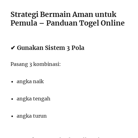
Strategi Bermain Aman untuk
Pemula – Panduan Togel Online
✔
Gunakan Sistem 3 Pola
Pasang 3 kombinasi:
angka naik
angka tengah
angka turun