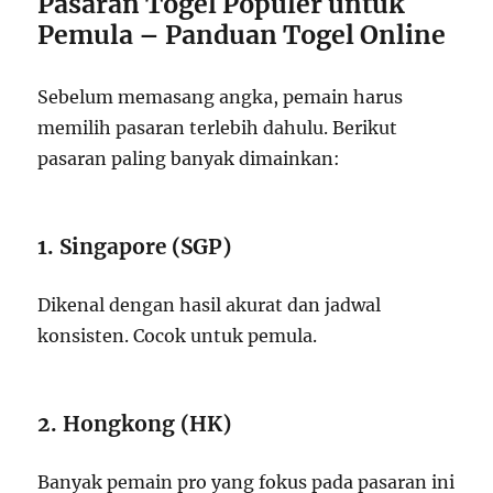
Pasaran Togel Populer untuk
Pemula – Panduan Togel Online
Sebelum memasang angka, pemain harus
memilih pasaran terlebih dahulu. Berikut
pasaran paling banyak dimainkan:
1. Singapore (SGP)
Dikenal dengan hasil akurat dan jadwal
konsisten. Cocok untuk pemula.
2. Hongkong (HK)
Banyak pemain pro yang fokus pada pasaran ini