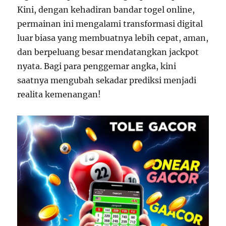
Kini, dengan kehadiran bandar togel online,
permainan ini mengalami transformasi digital
luar biasa yang membuatnya lebih cepat, aman,
dan berpeluang besar mendatangkan jackpot
nyata. Bagi para penggemar angka, kini
saatnya mengubah sekadar prediksi menjadi
realita kemenangan!