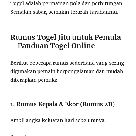
Togel adalah permainan pola dan perhitungan.
Semakin sabar, semakin terarah taruhanmu.
Rumus Togel Jitu untuk Pemula
– Panduan Togel Online
Berikut beberapa rumus sederhana yang sering
digunakan pemain berpengalaman dan mudah
diterapkan pemula:
1. Rumus Kepala & Ekor (Rumus 2D)
Ambil angka keluaran hari sebelumnya.