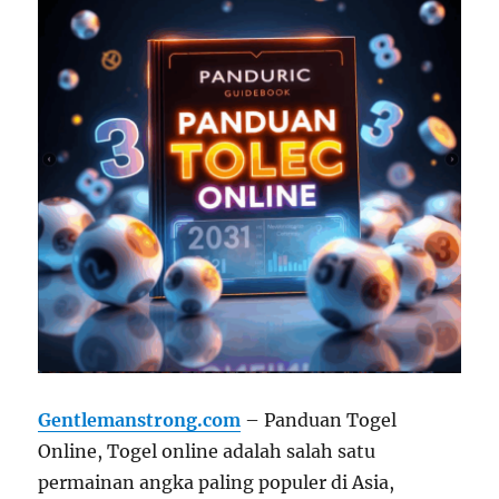
Gentlemanstrong.com
– Panduan Togel
Online, Togel online adalah salah satu
permainan angka paling populer di Asia,