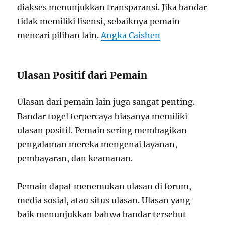
diakses menunjukkan transparansi. Jika bandar
tidak memiliki lisensi, sebaiknya pemain
mencari pilihan lain.
Angka Caishen
Ulasan Positif dari Pemain
Ulasan dari pemain lain juga sangat penting.
Bandar togel terpercaya biasanya memiliki
ulasan positif. Pemain sering membagikan
pengalaman mereka mengenai layanan,
pembayaran, dan keamanan.
Pemain dapat menemukan ulasan di forum,
media sosial, atau situs ulasan. Ulasan yang
baik menunjukkan bahwa bandar tersebut