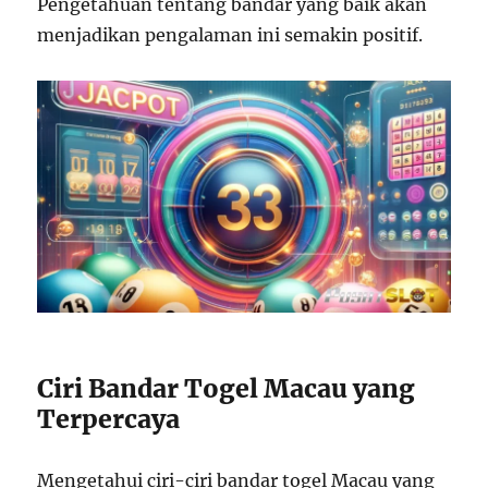
Pengetahuan tentang bandar yang baik akan
menjadikan pengalaman ini semakin positif.
Ciri Bandar Togel Macau yang
Terpercaya
Mengetahui ciri-ciri bandar togel Macau yang