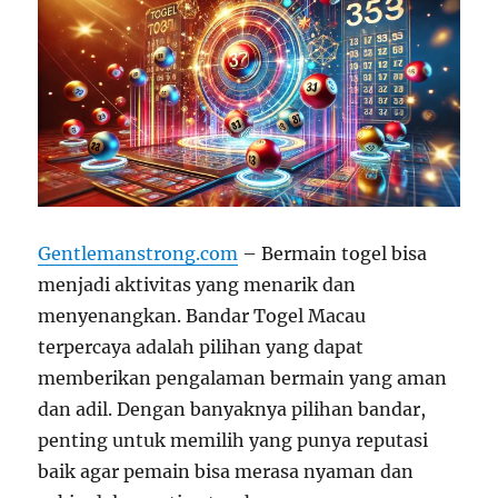
Gentlemanstrong.com
– Bermain togel bisa
menjadi aktivitas yang menarik dan
menyenangkan. Bandar Togel Macau
terpercaya adalah pilihan yang dapat
memberikan pengalaman bermain yang aman
dan adil. Dengan banyaknya pilihan bandar,
penting untuk memilih yang punya reputasi
baik agar pemain bisa merasa nyaman dan