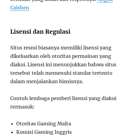
Caishen
Lisensi dan Regulasi
Situs resmi biasanya memiliki lisensi yang
dikeluarkan oleh otoritas permainan yang
diakui. Lisensi ini menunjukkan bahwa situs
tersebut telah memenuhi standar tertentu
dalam menjalankan bisnisnya.
Contoh lembaga pemberi lisensi yang diakui
termasuk:
Otoritas Gaming Malta
Komisi Gaming Inggris