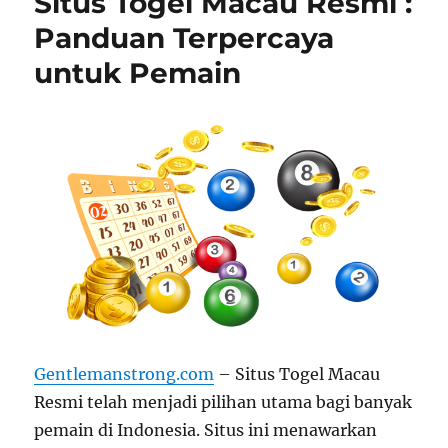
Situs Togel Macau Resmi :
Terpercaya:
Tempat
Panduan Terpercaya
Terbaik
untuk Pemain
Gentlemanstrong.com
– Situs Togel Macau
Resmi telah menjadi pilihan utama bagi banyak
pemain di Indonesia. Situs ini menawarkan