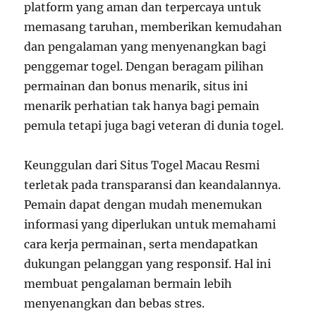
platform yang aman dan terpercaya untuk
memasang taruhan, memberikan kemudahan
dan pengalaman yang menyenangkan bagi
penggemar togel. Dengan beragam pilihan
permainan dan bonus menarik, situs ini
menarik perhatian tak hanya bagi pemain
pemula tetapi juga bagi veteran di dunia togel.
Keunggulan dari Situs Togel Macau Resmi
terletak pada transparansi dan keandalannya.
Pemain dapat dengan mudah menemukan
informasi yang diperlukan untuk memahami
cara kerja permainan, serta mendapatkan
dukungan pelanggan yang responsif. Hal ini
membuat pengalaman bermain lebih
menyenangkan dan bebas stres.