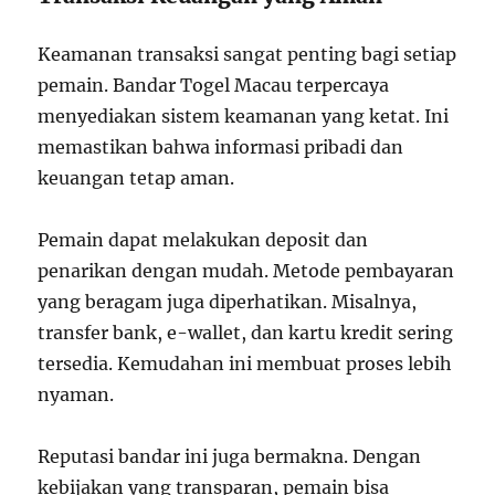
Keamanan transaksi sangat penting bagi setiap
pemain. Bandar Togel Macau terpercaya
menyediakan sistem keamanan yang ketat. Ini
memastikan bahwa informasi pribadi dan
keuangan tetap aman.
Pemain dapat melakukan deposit dan
penarikan dengan mudah. Metode pembayaran
yang beragam juga diperhatikan. Misalnya,
transfer bank, e-wallet, dan kartu kredit sering
tersedia. Kemudahan ini membuat proses lebih
nyaman.
Reputasi bandar ini juga bermakna. Dengan
kebijakan yang transparan, pemain bisa