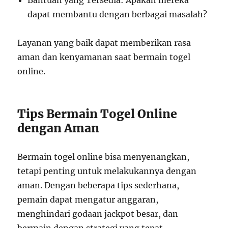
Bantuan yang Tersedia: Apakah mereka
dapat membantu dengan berbagai masalah?
Layanan yang baik dapat memberikan rasa
aman dan kenyamanan saat bermain togel
online.
Tips Bermain Togel Online
dengan Aman
Bermain togel online bisa menyenangkan,
tetapi penting untuk melakukannya dengan
aman. Dengan beberapa tips sederhana,
pemain dapat mengatur anggaran,
menghindari godaan jackpot besar, dan