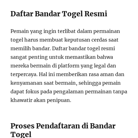
Daftar Bandar Togel Resmi
Pemain yang ingin terlibat dalam permainan
togel harus membuat keputusan cerdas saat
memilih bandar. Daftar bandar togel resmi
sangat penting untuk memastikan bahwa
mereka bermain di platform yang legal dan
terpercaya. Hal ini memberikan rasa aman dan
kenyamanan saat bermain, sehingga pemain
dapat fokus pada pengalaman permainan tanpa
khawatir akan penipuan.
Proses Pendaftaran di Bandar
Togel