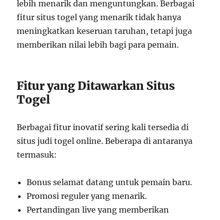
lebih menarik dan menguntungkan. Berbagai
fitur situs togel yang menarik tidak hanya
meningkatkan keseruan taruhan, tetapi juga
memberikan nilai lebih bagi para pemain.
Fitur yang Ditawarkan Situs
Togel
Berbagai fitur inovatif sering kali tersedia di
situs judi togel online. Beberapa di antaranya
termasuk:
Bonus selamat datang untuk pemain baru.
Promosi reguler yang menarik.
Pertandingan live yang memberikan