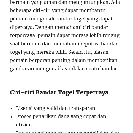
bermain yang aman dan menguntungkan. Ada
beberapa ciri-ciri yang dapat membantu
pemain mengenali bandar togel yang dapat
dipercaya. Dengan memahami ciri bandar
terpercaya, pemain dapat merasa lebih tenang
saat bermain dan memahami reputasi bandar
togel yang mereka pilih. Selain itu, ulasan
pemain berperan penting dalam memberikan
gambaran mengenai keandalan suatu bandar.
Ciri-ciri Bandar Togel Terpercaya
Lisensi yang valid dan transparan.
Proses penarikan dana yang cepat dan
efisien.
Layanan pelanggan yang responsif dan siap