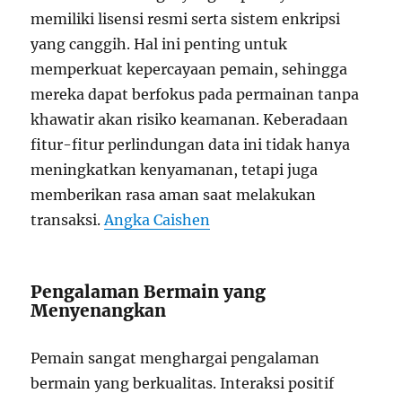
memiliki lisensi resmi serta sistem enkripsi
yang canggih. Hal ini penting untuk
memperkuat kepercayaan pemain, sehingga
mereka dapat berfokus pada permainan tanpa
khawatir akan risiko keamanan. Keberadaan
fitur-fitur perlindungan data ini tidak hanya
meningkatkan kenyamanan, tetapi juga
memberikan rasa aman saat melakukan
transaksi.
Angka Caishen
Pengalaman Bermain yang
Menyenangkan
Pemain sangat menghargai pengalaman
bermain yang berkualitas. Interaksi positif