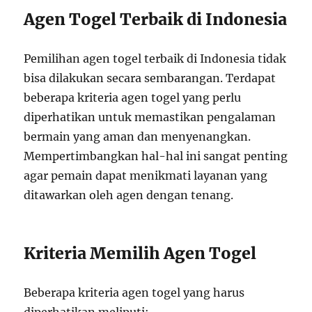
Agen Togel Terbaik di Indonesia
Pemilihan agen togel terbaik di Indonesia tidak
bisa dilakukan secara sembarangan. Terdapat
beberapa kriteria agen togel yang perlu
diperhatikan untuk memastikan pengalaman
bermain yang aman dan menyenangkan.
Mempertimbangkan hal-hal ini sangat penting
agar pemain dapat menikmati layanan yang
ditawarkan oleh agen dengan tenang.
Kriteria Memilih Agen Togel
Beberapa kriteria agen togel yang harus
diperhatikan meliputi: