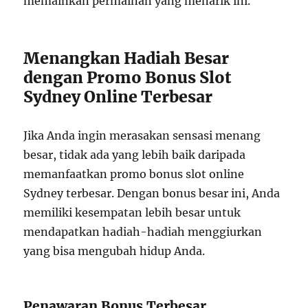
memainkan permainan yang menarik ini.
Menangkan Hadiah Besar
dengan Promo Bonus Slot
Sydney Online Terbesar
Jika Anda ingin merasakan sensasi menang
besar, tidak ada yang lebih baik daripada
memanfaatkan promo bonus slot online
Sydney terbesar. Dengan bonus besar ini, Anda
memiliki kesempatan lebih besar untuk
mendapatkan hadiah-hadiah menggiurkan
yang bisa mengubah hidup Anda.
Penawaran Bonus Terbesar