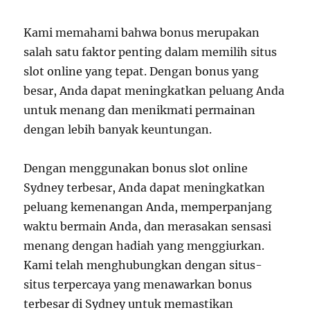
Kami memahami bahwa bonus merupakan
salah satu faktor penting dalam memilih situs
slot online yang tepat. Dengan bonus yang
besar, Anda dapat meningkatkan peluang Anda
untuk menang dan menikmati permainan
dengan lebih banyak keuntungan.
Dengan menggunakan bonus slot online
Sydney terbesar, Anda dapat meningkatkan
peluang kemenangan Anda, memperpanjang
waktu bermain Anda, dan merasakan sensasi
menang dengan hadiah yang menggiurkan.
Kami telah menghubungkan dengan situs-
situs terpercaya yang menawarkan bonus
terbesar di Sydney untuk memastikan