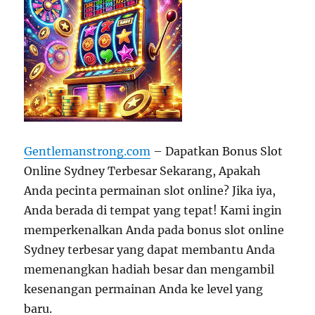
Gentlemanstrong.com
– Dapatkan Bonus Slot
Online Sydney Terbesar Sekarang, Apakah
Anda pecinta permainan slot online? Jika iya,
Anda berada di tempat yang tepat! Kami ingin
memperkenalkan Anda pada bonus slot online
Sydney terbesar yang dapat membantu Anda
memenangkan hadiah besar dan mengambil
kesenangan permainan Anda ke level yang
baru.