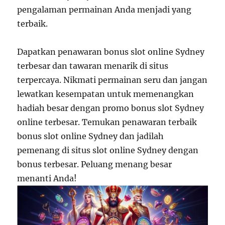
pengalaman permainan Anda menjadi yang
terbaik.
Dapatkan penawaran bonus slot online Sydney
terbesar dan tawaran menarik di situs
terpercaya. Nikmati permainan seru dan jangan
lewatkan kesempatan untuk memenangkan
hadiah besar dengan promo bonus slot Sydney
online terbesar. Temukan penawaran terbaik
bonus slot online Sydney dan jadilah
pemenang di situs slot online Sydney dengan
bonus terbesar. Peluang menang besar
menanti Anda!