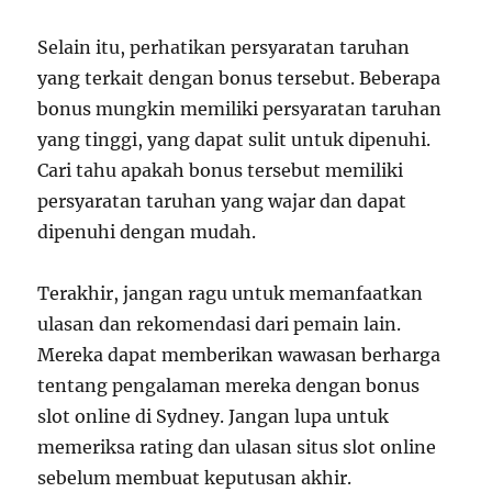
Selain itu, perhatikan persyaratan taruhan
yang terkait dengan bonus tersebut. Beberapa
bonus mungkin memiliki persyaratan taruhan
yang tinggi, yang dapat sulit untuk dipenuhi.
Cari tahu apakah bonus tersebut memiliki
persyaratan taruhan yang wajar dan dapat
dipenuhi dengan mudah.
Terakhir, jangan ragu untuk memanfaatkan
ulasan dan rekomendasi dari pemain lain.
Mereka dapat memberikan wawasan berharga
tentang pengalaman mereka dengan bonus
slot online di Sydney. Jangan lupa untuk
memeriksa rating dan ulasan situs slot online
sebelum membuat keputusan akhir.