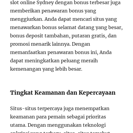
slot online Sydney dengan bonus terbesar juga
memberikan penawaran bonus yang
menggiurkan. Anda dapat mencari situs yang
menawarkan bonus selamat datang yang besar,
bonus deposit tambahan, putaran gratis, dan
promosi menarik lainnya. Dengan
memanfaatkan penawaran bonus ini, Anda
dapat meningkatkan peluang meraih
kemenangan yang lebih besar.
Tingkat Keamanan dan Kepercayaan
Situs-situs terpercaya juga menempatkan
keamanan para pemain sebagai prioritas
utama. Dengan menggunakan teknologi