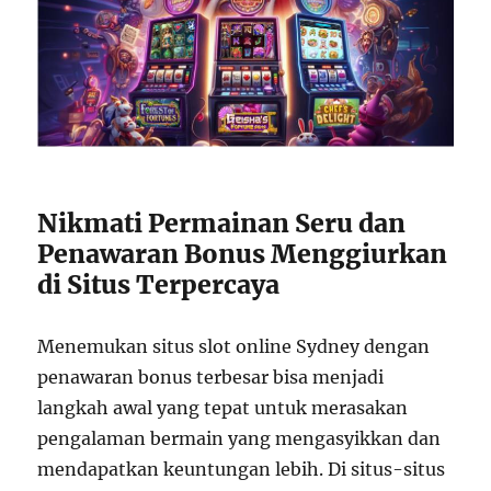
Nikmati Permainan Seru dan
Penawaran Bonus Menggiurkan
di Situs Terpercaya
Menemukan situs slot online Sydney dengan
penawaran bonus terbesar bisa menjadi
langkah awal yang tepat untuk merasakan
pengalaman bermain yang mengasyikkan dan
mendapatkan keuntungan lebih. Di situs-situs