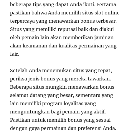
beberapa tips yang dapat Anda ikuti. Pertama,
pastikan bahwa Anda memilih situs slot online
terpercaya yang menawarkan bonus terbesar.
Situs yang memiliki reputasi baik dan diakui
oleh pemain lain akan memberikan jaminan
akan keamanan dan kualitas permainan yang
fair.
Setelah Anda menemukan situs yang tepat,
periksa jenis bonus yang mereka tawarkan.
Beberapa situs mungkin menawarkan bonus
selamat datang yang besar, sementara yang
lain memiliki program loyalitas yang
menguntungkan bagi pemain yang aktif.
Pastikan untuk memilih bonus yang sesuai
dengan gaya permainan dan preferensi Anda.