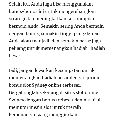
Selain itu, Anda juga bisa menggunakan
bonus-bonus ini untuk mengembangkan
strategi dan meningkatkan keterampilan
bermain Anda. Semakin sering Anda bermain
dengan bonus, semakin tinggi pengalaman
Anda akan menjadi, dan semakin besar juga
peluang untuk memenangkan hadiah-hadiah
besar.
Jadi, jangan lewatkan kesempatan untuk
memenangkan hadiah besar dengan promo
bonus slot Sydney online terbesar.
Bergabunglah sekarang di situs slot online
Sydney dengan bonus terbesar dan mulailah
memutar mesin slot untuk meraih
kemenangan yang menggiurkan!