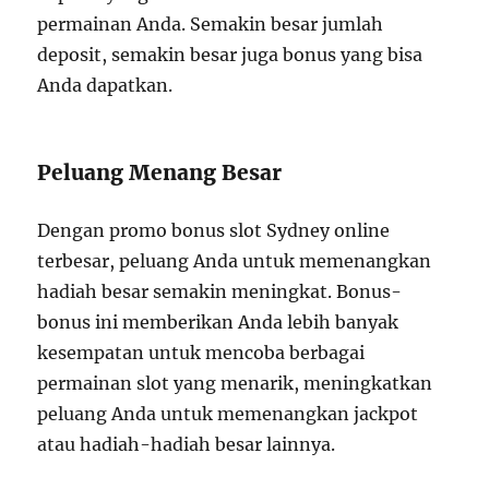
permainan Anda. Semakin besar jumlah
deposit, semakin besar juga bonus yang bisa
Anda dapatkan.
Peluang Menang Besar
Dengan promo bonus slot Sydney online
terbesar, peluang Anda untuk memenangkan
hadiah besar semakin meningkat. Bonus-
bonus ini memberikan Anda lebih banyak
kesempatan untuk mencoba berbagai
permainan slot yang menarik, meningkatkan
peluang Anda untuk memenangkan jackpot
atau hadiah-hadiah besar lainnya.