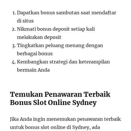
Dapatkan bonus sambutan saat mendaftar
di situs
Nikmati bonus deposit setiap kali
melakukan deposit
Tingkatkan peluang menang dengan
berbagai bonus
Kembangkan strategi dan keterampilan
bermain Anda
Temukan Penawaran Terbaik
Bonus Slot Online Sydney
Jika Anda ingin menemukan penawaran terbaik
untuk bonus slot online di Sydney, ada