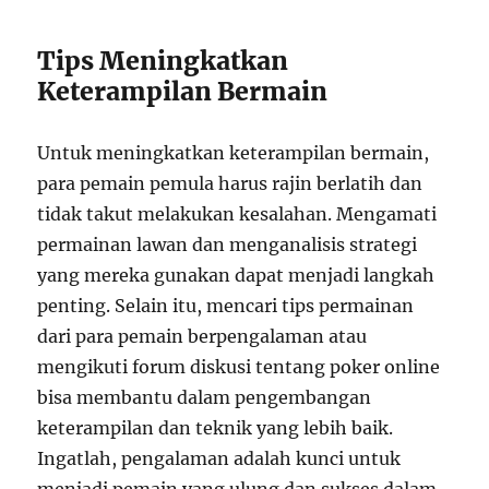
Tips Meningkatkan
Keterampilan Bermain
Untuk meningkatkan keterampilan bermain,
para pemain pemula harus rajin berlatih dan
tidak takut melakukan kesalahan. Mengamati
permainan lawan dan menganalisis strategi
yang mereka gunakan dapat menjadi langkah
penting. Selain itu, mencari tips permainan
dari para pemain berpengalaman atau
mengikuti forum diskusi tentang poker online
bisa membantu dalam pengembangan
keterampilan dan teknik yang lebih baik.
Ingatlah, pengalaman adalah kunci untuk
menjadi pemain yang ulung dan sukses dalam