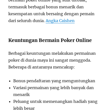
termasuk berbagai bonus menarik dan
kesempatan untuk bersaing dengan pemain
dari seluruh dunia.
Angka Caishen
Keuntungan Bermain Poker Online
Berbagai keuntungan melakukan permainan
poker di dunia maya ini sangat menggoda.
Beberapa di antaranya mencakup:
Bonus pendaftaran yang menguntungkan
Variasi permainan yang lebih banyak dan
menarik
Peluang untuk memenangkan hadiah yang
lebih besar