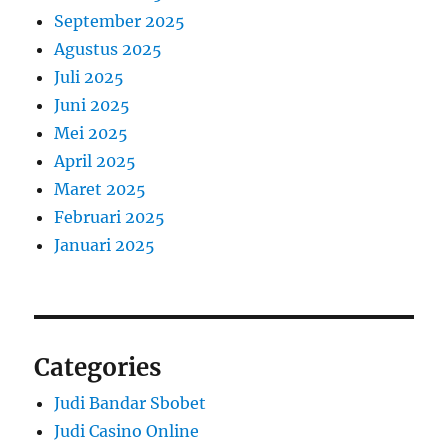
September 2025
Agustus 2025
Juli 2025
Juni 2025
Mei 2025
April 2025
Maret 2025
Februari 2025
Januari 2025
Categories
Judi Bandar Sbobet
Judi Casino Online