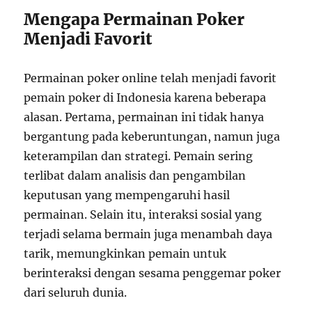
Mengapa Permainan Poker
Menjadi Favorit
Permainan poker online telah menjadi favorit
pemain poker di Indonesia karena beberapa
alasan. Pertama, permainan ini tidak hanya
bergantung pada keberuntungan, namun juga
keterampilan dan strategi. Pemain sering
terlibat dalam analisis dan pengambilan
keputusan yang mempengaruhi hasil
permainan. Selain itu, interaksi sosial yang
terjadi selama bermain juga menambah daya
tarik, memungkinkan pemain untuk
berinteraksi dengan sesama penggemar poker
dari seluruh dunia.