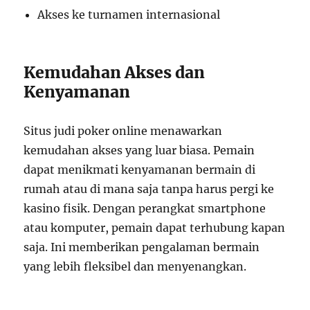
Akses ke turnamen internasional
Kemudahan Akses dan
Kenyamanan
Situs judi poker online menawarkan
kemudahan akses yang luar biasa. Pemain
dapat menikmati kenyamanan bermain di
rumah atau di mana saja tanpa harus pergi ke
kasino fisik. Dengan perangkat smartphone
atau komputer, pemain dapat terhubung kapan
saja. Ini memberikan pengalaman bermain
yang lebih fleksibel dan menyenangkan.