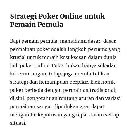
Strategi Poker Online untuk
Pemain Pemula
Bagi pemain pemula, memahami dasar-dasar
permainan poker adalah langkah pertama yang
krusial untuk meraih kesuksesan dalam dunia
judi poker online. Poker bukan hanya sekadar
keberuntungan, tetapi juga membutuhkan
strategi dan kemampuan berpikir. Elektronik
poker berbeda dengan permainan tradisional;
di sini, pengetahuan tentang aturan dan variasi
permainan sangat diperlukan agar dapat
mengambil keputusan yang tepat dalam setiap
situasi.