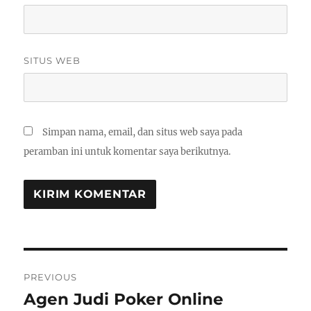
SITUS WEB
Simpan nama, email, dan situs web saya pada
peramban ini untuk komentar saya berikutnya.
Navigasi
PREVIOUS
pos
Agen Judi Poker Online
Previous