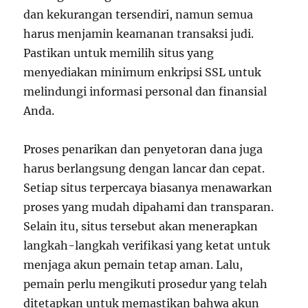
dan kekurangan tersendiri, namun semua
harus menjamin keamanan transaksi judi.
Pastikan untuk memilih situs yang
menyediakan minimum enkripsi SSL untuk
melindungi informasi personal dan finansial
Anda.
Proses penarikan dan penyetoran dana juga
harus berlangsung dengan lancar dan cepat.
Setiap situs terpercaya biasanya menawarkan
proses yang mudah dipahami dan transparan.
Selain itu, situs tersebut akan menerapkan
langkah-langkah verifikasi yang ketat untuk
menjaga akun pemain tetap aman. Lalu,
pemain perlu mengikuti prosedur yang telah
ditetapkan untuk memastikan bahwa akun