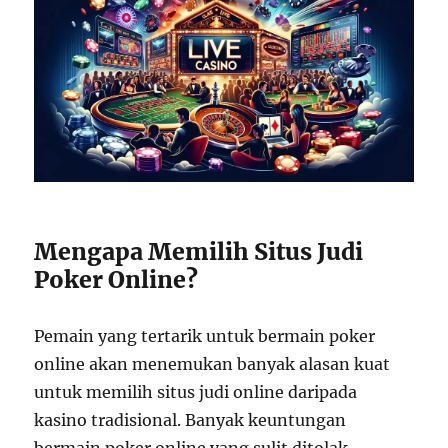
Mengapa Memilih Situs Judi
Poker Online?
Pemain yang tertarik untuk bermain poker
online akan menemukan banyak alasan kuat
untuk memilih situs judi online daripada
kasino tradisional. Banyak keuntungan
bermain poker online yang sulit ditolak,