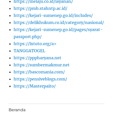
https://melaju.co.id/layanan/
https://pmb.stahntp.ac.id/
https://kejari-sumenep.go.id/includes/
https://delikhukum.co.id/category/nasional/
https://kejari-sumenep.go.id/pages/syarat-
passport.php/
https://lxtoto.org/a>
TANGGATOGEL
https://pppharyana.net
https://sumbermakmur.net
https://bascomania.com/
https://pensiveblogs.com/
https://Masterpaito/
Beranda