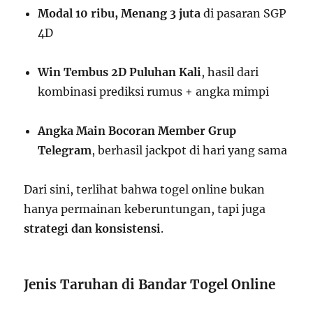
Modal 10 ribu, Menang 3 juta
di pasaran SGP
4D
Win Tembus 2D Puluhan Kali
, hasil dari
kombinasi prediksi rumus + angka mimpi
Angka Main Bocoran Member Grup
Telegram
, berhasil jackpot di hari yang sama
Dari sini, terlihat bahwa togel online bukan
hanya permainan keberuntungan, tapi juga
strategi dan konsistensi
.
Jenis Taruhan di Bandar Togel Online