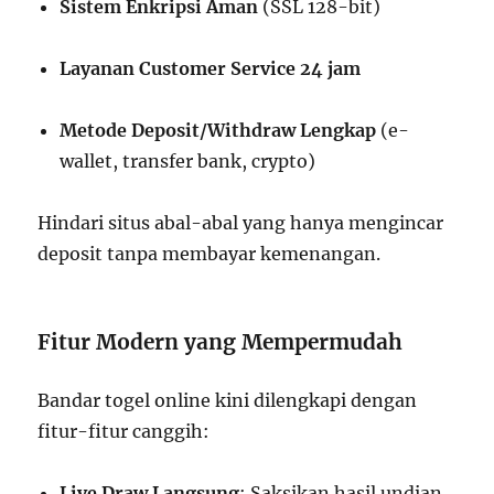
Sistem Enkripsi Aman
(SSL 128-bit)
Layanan Customer Service 24 jam
Metode Deposit/Withdraw Lengkap
(e-
wallet, transfer bank, crypto)
Hindari situs abal-abal yang hanya mengincar
deposit tanpa membayar kemenangan.
Fitur Modern yang Mempermudah
Bandar togel online kini dilengkapi dengan
fitur-fitur canggih:
Live Draw Langsung
: Saksikan hasil undian