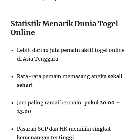
Statistik Menarik Dunia Togel
Online
Lebih dari
10 juta pemain aktif
togel online
di Asia Tenggara
Rata-rata pemain memasang angka
sekali
sehari
Jam paling ramai bermain:
pukul 20.00 –
23.00
Pasaran SGP dan HK memiliki
tingkat
kemenangan tertinggi