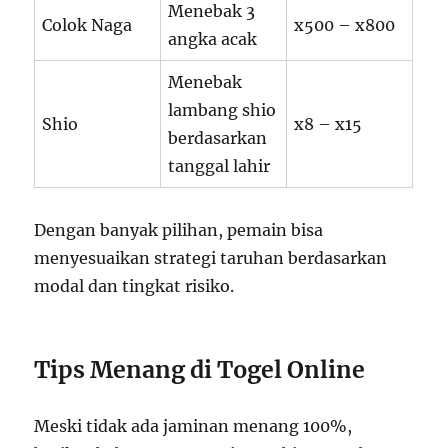
Menebak 3
Colok Naga
x500 – x800
angka acak
Menebak
lambang shio
Shio
x8 – x15
berdasarkan
tanggal lahir
Dengan banyak pilihan, pemain bisa
menyesuaikan strategi taruhan berdasarkan
modal dan tingkat risiko.
Tips Menang di Togel Online
Meski tidak ada jaminan menang 100%,