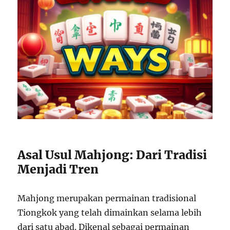
Asal Usul Mahjong: Dari Tradisi
Menjadi Tren
Mahjong merupakan permainan tradisional
Tiongkok yang telah dimainkan selama lebih
dari satu abad. Dikenal sebagai permainan