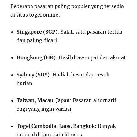
Beberapa pasaran paling populer yang tersedia
di situs togel online:
Singapore (SGP)
: Salah satu pasaran tertua
dan paling dicari
Hongkong (HK)
: Hasil draw cepat dan akurat
Sydney (SDY)
: Hadiah besar dan result
harian
Taiwan, Macau, Japan
: Pasaran alternatif
bagi yang ingin variasi
Togel Cambodia, Laos, Bangkok
: Banyak
muncul di jam-jam khusus