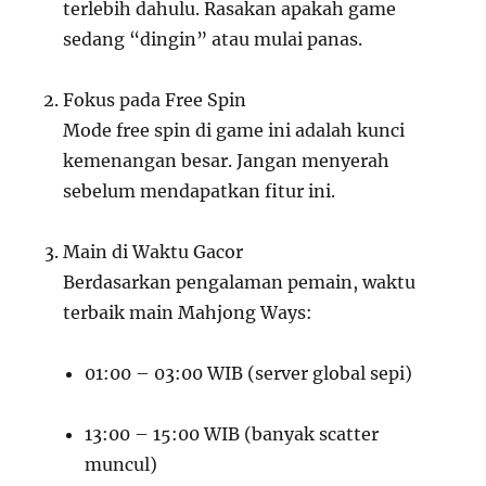
terlebih dahulu. Rasakan apakah game
sedang “dingin” atau mulai panas.
Fokus pada Free Spin
Mode free spin di game ini adalah kunci
kemenangan besar. Jangan menyerah
sebelum mendapatkan fitur ini.
Main di Waktu Gacor
Berdasarkan pengalaman pemain, waktu
terbaik main Mahjong Ways:
01:00 – 03:00 WIB (server global sepi)
13:00 – 15:00 WIB (banyak scatter
muncul)