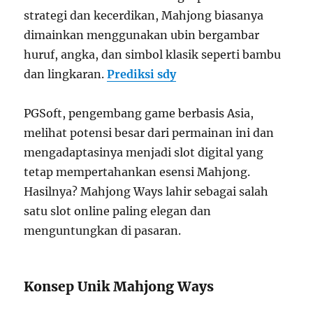
strategi dan kecerdikan, Mahjong biasanya
dimainkan menggunakan ubin bergambar
huruf, angka, dan simbol klasik seperti bambu
dan lingkaran.
Prediksi sdy
PGSoft, pengembang game berbasis Asia,
melihat potensi besar dari permainan ini dan
mengadaptasinya menjadi slot digital yang
tetap mempertahankan esensi Mahjong.
Hasilnya? Mahjong Ways lahir sebagai salah
satu slot online paling elegan dan
menguntungkan di pasaran.
Konsep Unik Mahjong Ways