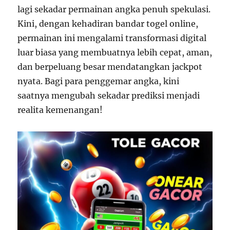
lagi sekadar permainan angka penuh spekulasi.
Kini, dengan kehadiran bandar togel online,
permainan ini mengalami transformasi digital
luar biasa yang membuatnya lebih cepat, aman,
dan berpeluang besar mendatangkan jackpot
nyata. Bagi para penggemar angka, kini
saatnya mengubah sekadar prediksi menjadi
realita kemenangan!