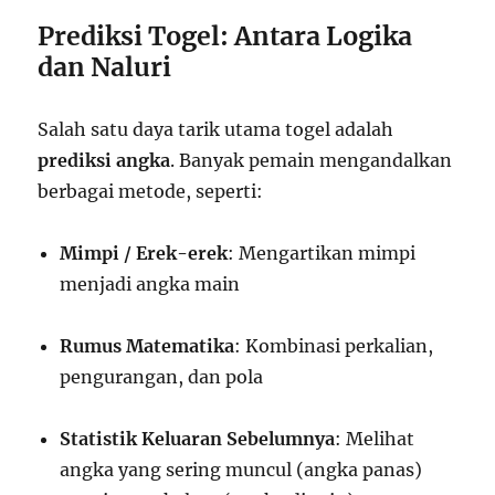
Prediksi Togel: Antara Logika
dan Naluri
Salah satu daya tarik utama togel adalah
prediksi angka
. Banyak pemain mengandalkan
berbagai metode, seperti:
Mimpi / Erek-erek
: Mengartikan mimpi
menjadi angka main
Rumus Matematika
: Kombinasi perkalian,
pengurangan, dan pola
Statistik Keluaran Sebelumnya
: Melihat
angka yang sering muncul (angka panas)