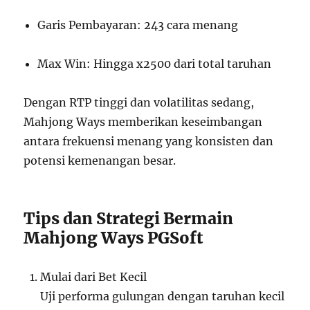
Garis Pembayaran: 243 cara menang
Max Win: Hingga x2500 dari total taruhan
Dengan RTP tinggi dan volatilitas sedang,
Mahjong Ways memberikan keseimbangan
antara frekuensi menang yang konsisten dan
potensi kemenangan besar.
Tips dan Strategi Bermain
Mahjong Ways PGSoft
Mulai dari Bet Kecil
Uji performa gulungan dengan taruhan kecil