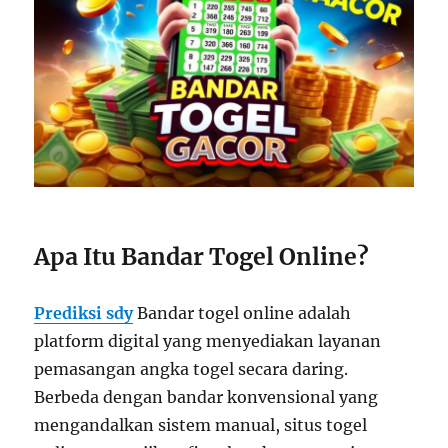
Apa Itu Bandar Togel Online?
Prediksi sdy
Bandar togel online adalah
platform digital yang menyediakan layanan
pemasangan angka togel secara daring.
Berbeda dengan bandar konvensional yang
mengandalkan sistem manual, situs togel