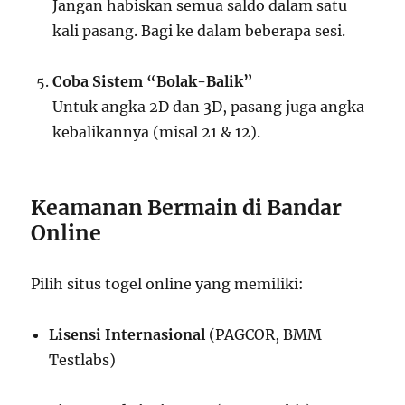
Jangan habiskan semua saldo dalam satu
kali pasang. Bagi ke dalam beberapa sesi.
Coba Sistem “Bolak-Balik”
Untuk angka 2D dan 3D, pasang juga angka
kebalikannya (misal 21 & 12).
Keamanan Bermain di Bandar
Online
Pilih situs togel online yang memiliki:
Lisensi Internasional
(PAGCOR, BMM
Testlabs)