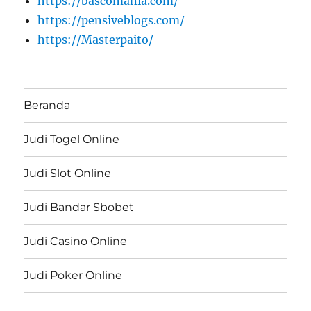
https://bascomania.com/
https://pensiveblogs.com/
https://Masterpaito/
Beranda
Judi Togel Online
Judi Slot Online
Judi Bandar Sbobet
Judi Casino Online
Judi Poker Online