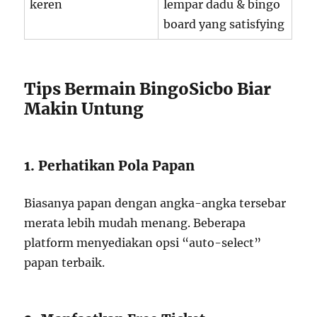
keren
lempar dadu & bingo
board yang satisfying
Tips Bermain BingoSicbo Biar
Makin Untung
1. Perhatikan Pola Papan
Biasanya papan dengan angka-angka tersebar
merata lebih mudah menang. Beberapa
platform menyediakan opsi “auto-select”
papan terbaik.