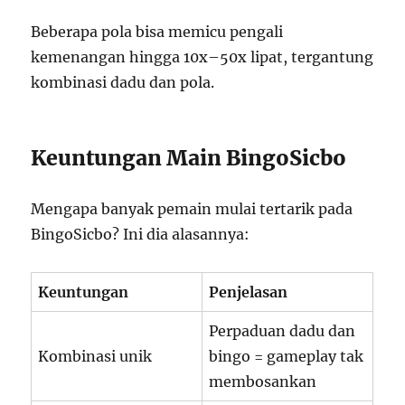
Beberapa pola bisa memicu pengali
kemenangan hingga 10x–50x lipat, tergantung
kombinasi dadu dan pola.
Keuntungan Main BingoSicbo
Mengapa banyak pemain mulai tertarik pada
BingoSicbo? Ini dia alasannya:
Keuntungan
Penjelasan
Perpaduan dadu dan
Kombinasi unik
bingo = gameplay tak
membosankan