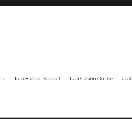
ine
Judi Bandar Sbobet
Judi Casino Online
Judi