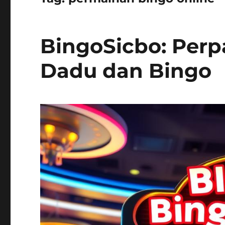
BingoSicbo: Perp
Dadu dan Bingo