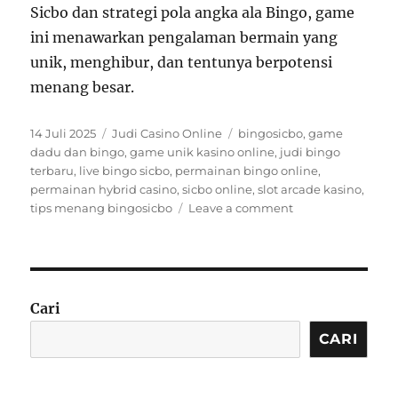
Sicbo dan strategi pola angka ala Bingo, game
ini menawarkan pengalaman bermain yang
unik, menghibur, dan tentunya berpotensi
menang besar.
Posted
Categories
Tags
14 Juli 2025
Judi Casino Online
bingosicbo
,
game
on
dadu dan bingo
,
game unik kasino online
,
judi bingo
terbaru
,
live bingo sicbo
,
permainan bingo online
,
permainan hybrid casino
,
sicbo online
,
slot arcade kasino
,
on
tips menang bingosicbo
Leave a comment
BingoSicbo:
Perpaduan
Seru
Antara
Dadu
Cari
dan
Bingo
CARI