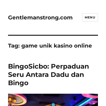
Gentlemanstrong.com
MENU
Tag:
game unik kasino online
BingoSicbo: Perpaduan
Seru Antara Dadu dan
Bingo