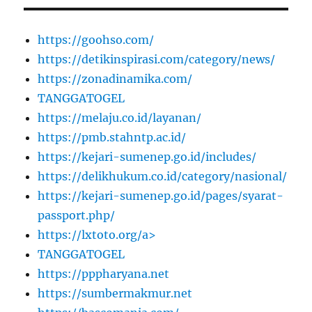
https://goohso.com/
https://detikinspirasi.com/category/news/
https://zonadinamika.com/
TANGGATOGEL
https://melaju.co.id/layanan/
https://pmb.stahntp.ac.id/
https://kejari-sumenep.go.id/includes/
https://delikhukum.co.id/category/nasional/
https://kejari-sumenep.go.id/pages/syarat-
passport.php/
https://lxtoto.org/a>
TANGGATOGEL
https://pppharyana.net
https://sumbermakmur.net