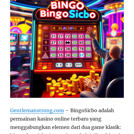
Gentlemanstrong.com
– BingoSicbo adalah
permainan kasino online terbaru yang
menggabungkan elemen dari dua game klasik: