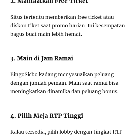
2. Manfaatkan Free Ticket
Situs tertentu memberikan free ticket atau
diskon tiket saat promo harian. Ini kesempatan
bagus buat main lebih hemat.
3. Main di Jam Ramai
BingoSicbo kadang menyesuaikan peluang
dengan jumlah pemain. Main saat ramai bisa
meningkatkan dinamika dan peluang bonus.
4. Pilih Meja RTP Tinggi
Kalau tersedia, pilih lobby dengan tingkat RTP