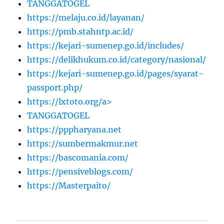
TANGGATOGEL
https://melaju.co.id/layanan/
https://pmb.stahntp.ac.id/
https://kejari-sumenep.go.id/includes/
https://delikhukum.co.id/category/nasional/
https://kejari-sumenep.go.id/pages/syarat-
passport.php/
https://lxtoto.org/a>
TANGGATOGEL
https://pppharyana.net
https://sumbermakmur.net
https://bascomania.com/
https://pensiveblogs.com/
https://Masterpaito/