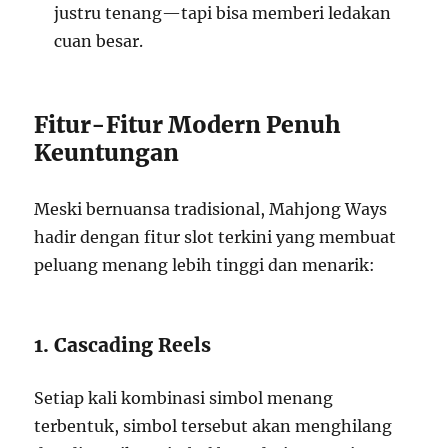
justru tenang—tapi bisa memberi ledakan
cuan besar.
Fitur-Fitur Modern Penuh
Keuntungan
Meski bernuansa tradisional, Mahjong Ways
hadir dengan fitur slot terkini yang membuat
peluang menang lebih tinggi dan menarik:
1. Cascading Reels
Setiap kali kombinasi simbol menang
terbentuk, simbol tersebut akan menghilang