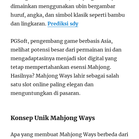
dimainkan menggunakan ubin bergambar
huruf, angka, dan simbol klasik seperti bambu
dan lingkaran.
Prediksi sdy
PGSoft, pengembang game berbasis Asia,
melihat potensi besar dari permainan ini dan
mengadaptasinya menjadi slot digital yang
tetap mempertahankan esensi Mahjong.
Hasilnya? Mahjong Ways lahir sebagai salah
satu slot online paling elegan dan
menguntungkan di pasaran.
Konsep Unik Mahjong Ways
Apa yang membuat Mahjong Ways berbeda dari