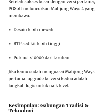
Setelah sukses besar dengan versi pertama,
PGSoft meluncurkan Mahjong Ways 2 yang
membawa:
Desain lebih mewah
RTP sedikit lebih tinggi
Potensi x10000 dari taruhan
Jika kamu sudah menguasai Mahjong Ways
pertama, upgrade ke versi kedua adalah
langkah logis untuk naik level.
Kesimpulan: Gabungan Tradisi &
Teknologi