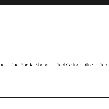
ine
Judi Bandar Sbobet
Judi Casino Online
Judi