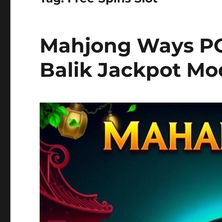
Mahjong Ways PGS
Balik Jackpot Mo