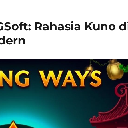
oft: Rahasia Kuno d
dern