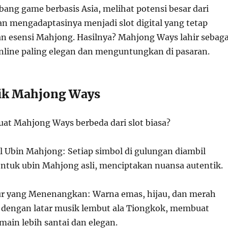
ang game berbasis Asia, melihat potensi besar dari
an mengadaptasinya menjadi slot digital yang tetap
 esensi Mahjong. Hasilnya? Mahjong Ways lahir sebaga
 online paling elegan dan menguntungkan di pasaran.
ik Mahjong Ways
t Mahjong Ways berbeda dari slot biasa?
 Ubin Mahjong: Setiap simbol di gulungan diambil
entuk ubin Mahjong asli, menciptakan nuansa autentik.
ur yang Menenangkan: Warna emas, hijau, dan merah
 dengan latar musik lembut ala Tiongkok, membuat
ain lebih santai dan elegan.