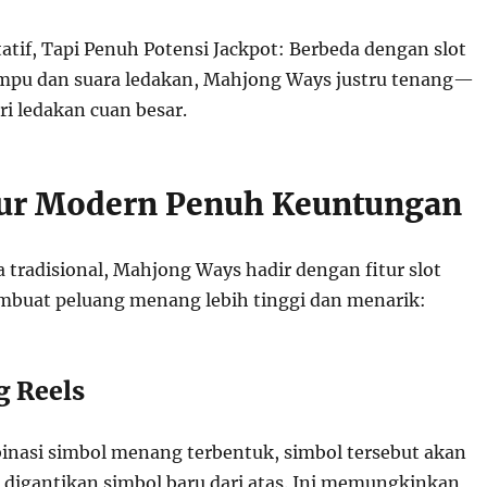
tif, Tapi Penuh Potensi Jackpot: Berbeda dengan slot
mpu dan suara ledakan, Mahjong Ways justru tenang—
i ledakan cuan besar.
tur Modern Penuh Keuntungan
 tradisional, Mahjong Ways hadir dengan fitur slot
mbuat peluang menang lebih tinggi dan menarik:
g Reels
binasi simbol menang terbentuk, simbol tersebut akan
digantikan simbol baru dari atas. Ini memungkinkan