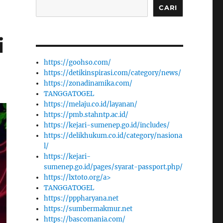
CARI
i
https://goohso.com/
https://detikinspirasi.com/category/news/
https://zonadinamika.com/
TANGGATOGEL
https://melaju.co.id/layanan/
https://pmb.stahntp.ac.id/
https://kejari-sumenep.go.id/includes/
https://delikhukum.co.id/category/nasiona
l/
https://kejari-
sumenep.go.id/pages/syarat-passport.php/
https://lxtoto.org/a>
TANGGATOGEL
https://pppharyana.net
https://sumbermakmur.net
https://bascomania.com/