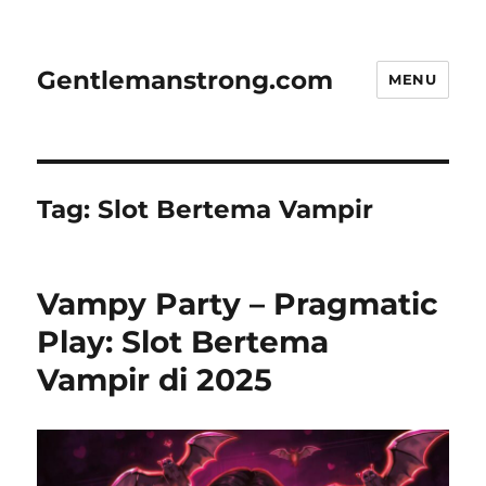
Gentlemanstrong.com
MENU
Tag:
Slot Bertema Vampir
Vampy Party – Pragmatic
Play: Slot Bertema
Vampir di 2025