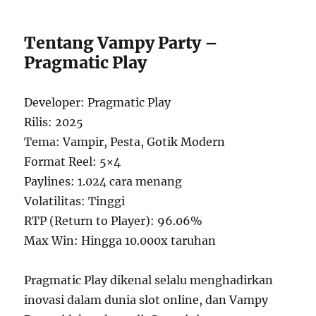
Tentang Vampy Party –
Pragmatic Play
Developer: Pragmatic Play
Rilis: 2025
Tema: Vampir, Pesta, Gotik Modern
Format Reel: 5×4
Paylines: 1.024 cara menang
Volatilitas: Tinggi
RTP (Return to Player): 96.06%
Max Win: Hingga 10.000x taruhan
Pragmatic Play dikenal selalu menghadirkan
inovasi dalam dunia slot online, dan Vampy