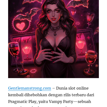
Gentlemanstrong.com
– Dunia slot online
kembali dihebohkan dengan rilis terbaru dari
Pragmatic Play, yaitu Vampy Party—sebuah