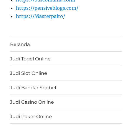
https://pensiveblogs.com/
https://Masterpaito/
Beranda
Judi Togel Online
Judi Slot Online
Judi Bandar Sbobet
Judi Casino Online
Judi Poker Online