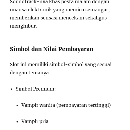
Soundtrack-nya khas pesta malam dengan
nuansa elektronik yang memicu semangat,
memberikan sensasi mencekam sekaligus
menghibur.
Simbol dan Nilai Pembayaran
Slot ini memiliki simbol-simbol yang sesuai
dengan temanya:
Simbol Premium:
Vampir wanita (pembayaran tertinggi)
Vampir pria