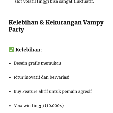
slot volatil tinggi bisa sangat fluktuatif.
Kelebihan & Kekurangan Vampy
Party
Kelebihan:
Desain grafis memukau
Fitur inovatif dan bervariasi
Buy Feature aktif untuk pemain agresif
Max win tinggi (10.000x)