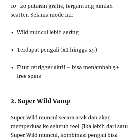
10–20 putaran gratis, tergantung jumlah
scatter. Selama mode ini:
Wild muncul lebih sering
Terdapat pengali (x2 hingga x5)
Fitur retrigger aktif – bisa menambah 5+
free spins
2. Super Wild Vamp
Super Wild muncul secara acak dan akan
memperluas ke seluruh reel. Jika lebih dari satu
Super Wild muncul, kombinasi pengali bisa