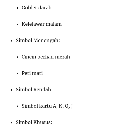
Goblet darah
Kelelawar malam
Simbol Menengah:
Cincin berlian merah
Peti mati
Simbol Rendah:
Simbol kartu A, K, Q, J
Simbol Khusus: