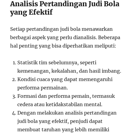
Analisis Pertandingan Judi Bola
yang Efektif
Setiap pertandingan judi bola menawarkan
berbagai aspek yang perlu dianalisis. Beberapa
hal penting yang bisa diperhatikan meliputi:
Statistik tim sebelumnya, seperti
kemenangan, kekalahan, dan hasil imbang.
Kondisi cuaca yang dapat memengaruhi
performa permainan.
Formasi dan performa pemain, termasuk
cedera atau ketidakstabilan mental.
Dengan melakukan analisis pertandingan
judi bola yang efektif, penjudi dapat
membuat taruhan yang lebih memiliki