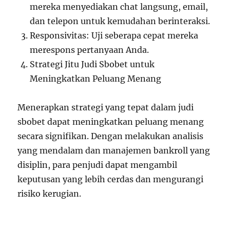
mereka menyediakan chat langsung, email,
dan telepon untuk kemudahan berinteraksi.
Responsivitas: Uji seberapa cepat mereka
merespons pertanyaan Anda.
Strategi Jitu Judi Sbobet untuk
Meningkatkan Peluang Menang
Menerapkan strategi yang tepat dalam judi
sbobet dapat meningkatkan peluang menang
secara signifikan. Dengan melakukan analisis
yang mendalam dan manajemen bankroll yang
disiplin, para penjudi dapat mengambil
keputusan yang lebih cerdas dan mengurangi
risiko kerugian.