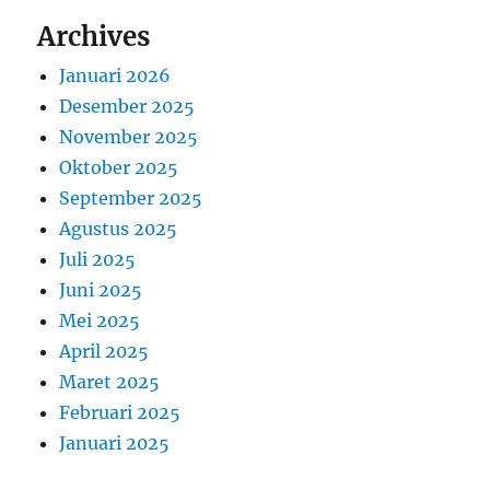
Archives
Januari 2026
Desember 2025
November 2025
Oktober 2025
September 2025
Agustus 2025
Juli 2025
Juni 2025
Mei 2025
April 2025
Maret 2025
Februari 2025
Januari 2025