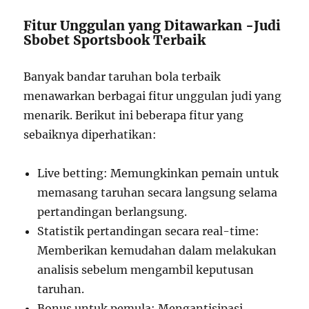
Fitur Unggulan yang Ditawarkan -Judi
Sbobet Sportsbook Terbaik
Banyak bandar taruhan bola terbaik
menawarkan berbagai fitur unggulan judi yang
menarik. Berikut ini beberapa fitur yang
sebaiknya diperhatikan:
Live betting: Memungkinkan pemain untuk
memasang taruhan secara langsung selama
pertandingan berlangsung.
Statistik pertandingan secara real-time:
Memberikan kemudahan dalam melakukan
analisis sebelum mengambil keputusan
taruhan.
Bonus untuk pemula: Mengantisipasi