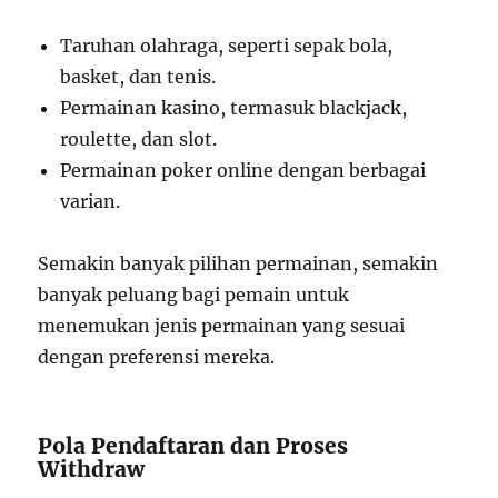
Taruhan olahraga, seperti sepak bola,
basket, dan tenis.
Permainan kasino, termasuk blackjack,
roulette, dan slot.
Permainan poker online dengan berbagai
varian.
Semakin banyak pilihan permainan, semakin
banyak peluang bagi pemain untuk
menemukan jenis permainan yang sesuai
dengan preferensi mereka.
Pola Pendaftaran dan Proses
Withdraw