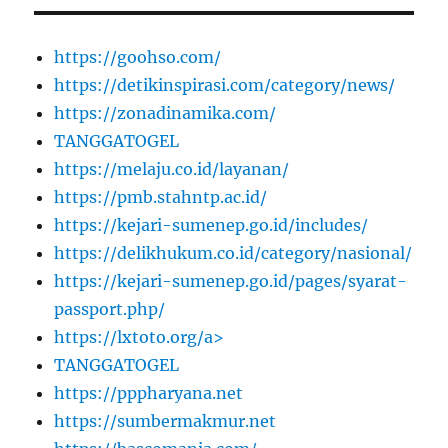
https://goohso.com/
https://detikinspirasi.com/category/news/
https://zonadinamika.com/
TANGGATOGEL
https://melaju.co.id/layanan/
https://pmb.stahntp.ac.id/
https://kejari-sumenep.go.id/includes/
https://delikhukum.co.id/category/nasional/
https://kejari-sumenep.go.id/pages/syarat-
passport.php/
https://lxtoto.org/a>
TANGGATOGEL
https://pppharyana.net
https://sumbermakmur.net