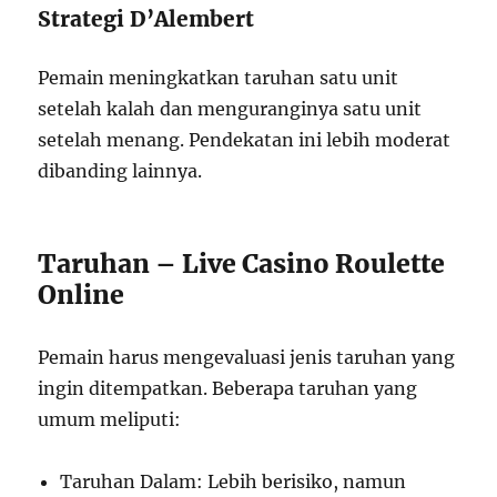
Strategi D’Alembert
Pemain meningkatkan taruhan satu unit
setelah kalah dan menguranginya satu unit
setelah menang. Pendekatan ini lebih moderat
dibanding lainnya.
Taruhan – Live Casino Roulette
Online
Pemain harus mengevaluasi jenis taruhan yang
ingin ditempatkan. Beberapa taruhan yang
umum meliputi:
Taruhan Dalam: Lebih berisiko, namun