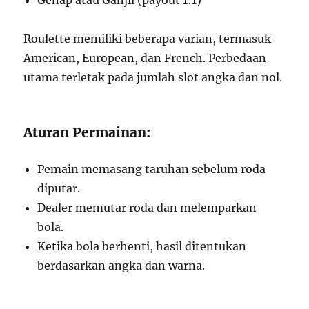
Roulette memiliki beberapa varian, termasuk
American, European, dan French. Perbedaan
utama terletak pada jumlah slot angka dan nol.
Aturan Permainan:
Pemain memasang taruhan sebelum roda
diputar.
Dealer memutar roda dan melemparkan
bola.
Ketika bola berhenti, hasil ditentukan
berdasarkan angka dan warna.