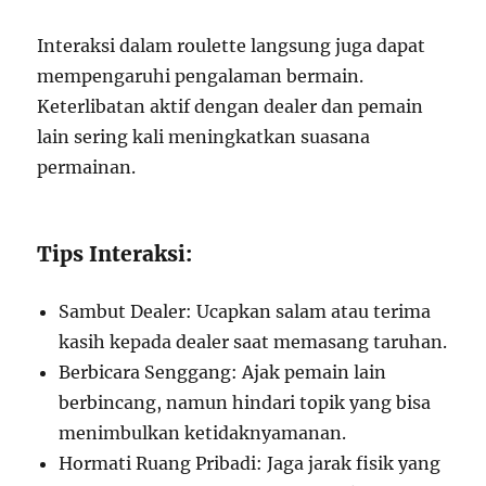
Interaksi dalam roulette langsung juga dapat
mempengaruhi pengalaman bermain.
Keterlibatan aktif dengan dealer dan pemain
lain sering kali meningkatkan suasana
permainan.
Tips Interaksi:
Sambut Dealer: Ucapkan salam atau terima
kasih kepada dealer saat memasang taruhan.
Berbicara Senggang: Ajak pemain lain
berbincang, namun hindari topik yang bisa
menimbulkan ketidaknyamanan.
Hormati Ruang Pribadi: Jaga jarak fisik yang