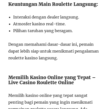
Keuntungan Main Roulette Langsung:
Interaksi dengan dealer langsung.
Atmosfer kasino real-time.
Pilihan taruhan yang beragam.
Dengan memahami dasar-dasar ini, pemain
dapat lebih siap untuk menikmati pengalaman
roulette kasino langsung.
Memilih Kasino Online yang Tepat –
Live Casino Roulette Online
Memilih kasino online yang tepat sangat
penting bagi pemain yang ingin menikmati
permainan roulette secara langsung. Ada