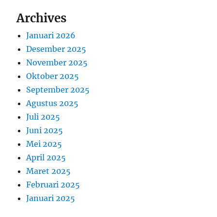
Archives
Januari 2026
Desember 2025
November 2025
Oktober 2025
September 2025
Agustus 2025
Juli 2025
Juni 2025
Mei 2025
April 2025
Maret 2025
Februari 2025
Januari 2025