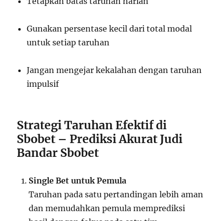
Tetapkan batas taruhan harian
Gunakan persentase kecil dari total modal
untuk setiap taruhan
Jangan mengejar kekalahan dengan taruhan
impulsif
Strategi Taruhan Efektif di
Sbobet – Prediksi Akurat Judi
Bandar Sbobet
Single Bet untuk Pemula
Taruhan pada satu pertandingan lebih aman
dan memudahkan pemula memprediksi