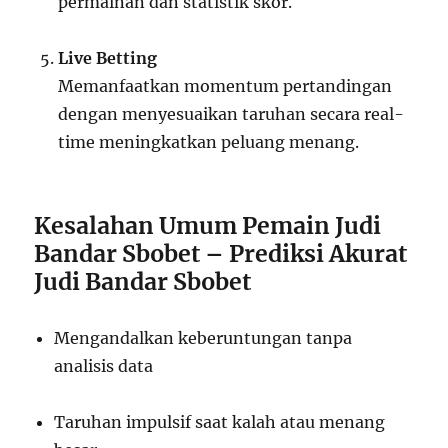
permainan dan statistik skor.
Live Betting
Memanfaatkan momentum pertandingan
dengan menyesuaikan taruhan secara real-
time meningkatkan peluang menang.
Kesalahan Umum Pemain Judi
Bandar Sbobet – Prediksi Akurat
Judi Bandar Sbobet
Mengandalkan keberuntungan tanpa
analisis data
Taruhan impulsif saat kalah atau menang