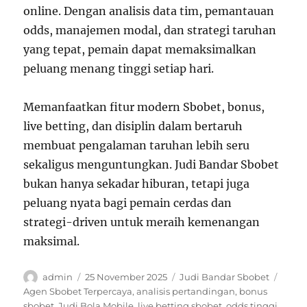
online. Dengan analisis data tim, pemantauan
odds, manajemen modal, dan strategi taruhan
yang tepat, pemain dapat memaksimalkan
peluang menang tinggi setiap hari.
Memanfaatkan fitur modern Sbobet, bonus,
live betting, dan disiplin dalam bertaruh
membuat pengalaman taruhan lebih seru
sekaligus menguntungkan. Judi Bandar Sbobet
bukan hanya sekadar hiburan, tetapi juga
peluang nyata bagi pemain cerdas dan
strategi-driven untuk meraih kemenangan
maksimal.
Author
Posted
Categories
Tags
admin
25 November 2025
Judi Bandar Sbobet
on
Agen Sbobet Terpercaya
,
analisis pertandingan
,
bonus
sbobet
,
Judi Bola Mobile
,
live betting sbobet
,
odds tinggi