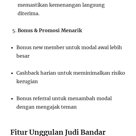
memastikan kemenangan langsung
diterima.
Bonus & Promosi Menarik
Bonus new member untuk modal awal lebih
besar
Cashback harian untuk meminimalkan risiko
kerugian
Bonus referral untuk menambah modal
dengan mengajak teman
Fitur Unggulan Judi Bandar