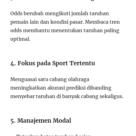
Odds berubah mengikuti jumlah taruhan
pemain lain dan kondisi pasar. Membaca tren
odds membantu menentukan taruhan paling
optimal.
4. Fokus pada Sport Tertentu
Menguasai satu cabang olahraga
meningkatkan akurasi prediksi dibanding
menyebar taruhan di banyak cabang sekaligus.
5. Manajemen Modal