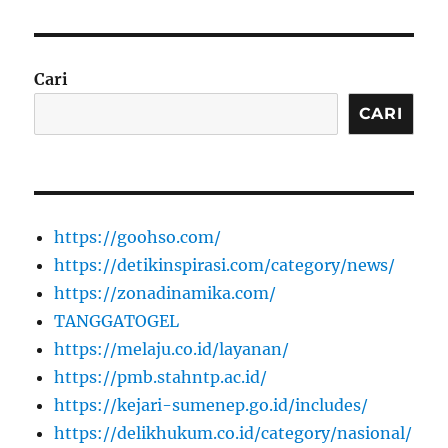
Cari
CARI
https://goohso.com/
https://detikinspirasi.com/category/news/
https://zonadinamika.com/
TANGGATOGEL
https://melaju.co.id/layanan/
https://pmb.stahntp.ac.id/
https://kejari-sumenep.go.id/includes/
https://delikhukum.co.id/category/nasional/