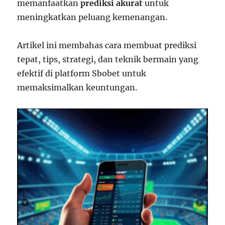
memanfaatkan
prediksi akurat
untuk
meningkatkan peluang kemenangan.
Artikel ini membahas cara membuat prediksi
tepat, tips, strategi, dan teknik bermain yang
efektif di platform Sbobet untuk
memaksimalkan keuntungan.