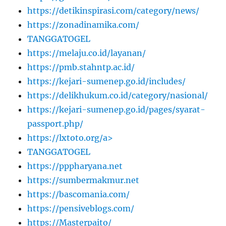
https://detikinspirasi.com/category/news/
https://zonadinamika.com/
TANGGATOGEL
https://melaju.co.id/layanan/
https://pmb.stahntp.ac.id/
https://kejari-sumenep.go.id/includes/
https://delikhukum.co.id/category/nasional/
https://kejari-sumenep.go.id/pages/syarat-
passport.php/
https://lxtoto.org/a>
TANGGATOGEL
https://pppharyana.net
https://sumbermakmur.net
https://bascomania.com/
https://pensiveblogs.com/
https://Masterpaito/