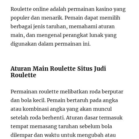
Roulette online adalah permainan kasino yang
populer dan menarik. Pemain dapat memilih
berbagai jenis taruhan, memahami aturan
main, dan mengenal perangkat lunak yang
digunakan dalam permainan ini.
Aturan Main Roulette Situs Judi
Roulette
Permainan roulette melibatkan roda berputar
dan bola kecil. Pemain bertaruh pada angka
atau kombinasi angka yang akan muncul
setelah roda berhenti. Aturan dasar termasuk
tempat memasang taruhan sebelum bola
dilempar dan waktu untuk mengubah atau