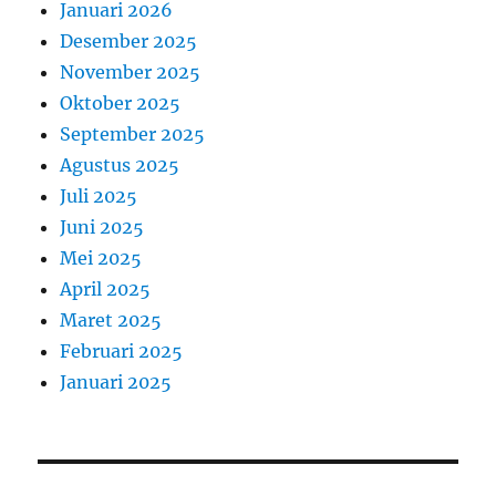
Januari 2026
Desember 2025
November 2025
Oktober 2025
September 2025
Agustus 2025
Juli 2025
Juni 2025
Mei 2025
April 2025
Maret 2025
Februari 2025
Januari 2025