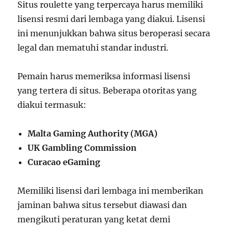
Situs roulette yang terpercaya harus memiliki
lisensi resmi dari lembaga yang diakui. Lisensi
ini menunjukkan bahwa situs beroperasi secara
legal dan mematuhi standar industri.
Pemain harus memeriksa informasi lisensi
yang tertera di situs. Beberapa otoritas yang
diakui termasuk:
Malta Gaming Authority (MGA)
UK Gambling Commission
Curacao eGaming
Memiliki lisensi dari lembaga ini memberikan
jaminan bahwa situs tersebut diawasi dan
mengikuti peraturan yang ketat demi