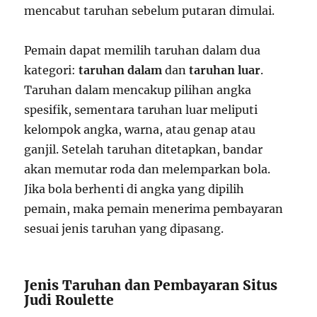
mencabut taruhan sebelum putaran dimulai.
Pemain dapat memilih taruhan dalam dua
kategori:
taruhan dalam
dan
taruhan luar
.
Taruhan dalam mencakup pilihan angka
spesifik, sementara taruhan luar meliputi
kelompok angka, warna, atau genap atau
ganjil. Setelah taruhan ditetapkan, bandar
akan memutar roda dan melemparkan bola.
Jika bola berhenti di angka yang dipilih
pemain, maka pemain menerima pembayaran
sesuai jenis taruhan yang dipasang.
Jenis Taruhan dan Pembayaran Situs
Judi Roulette