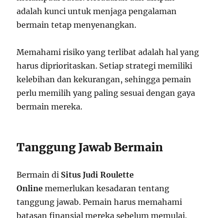
adalah kunci untuk menjaga pengalaman
bermain tetap menyenangkan.
Memahami risiko yang terlibat adalah hal yang
harus diprioritaskan. Setiap strategi memiliki
kelebihan dan kekurangan, sehingga pemain
perlu memilih yang paling sesuai dengan gaya
bermain mereka.
Tanggung Jawab Bermain
Bermain di
Situs Judi Roulette
Online
memerlukan kesadaran tentang
tanggung jawab. Pemain harus memahami
batasan finansial mereka sebelum memulai.