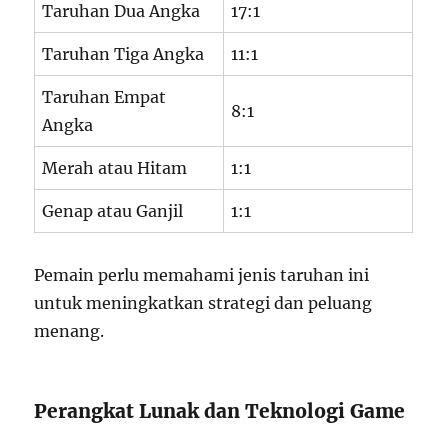
Taruhan Dua Angka
17:1
Taruhan Tiga Angka
11:1
Taruhan Empat
8:1
Angka
Merah atau Hitam
1:1
Genap atau Ganjil
1:1
Pemain perlu memahami jenis taruhan ini
untuk meningkatkan strategi dan peluang
menang.
Perangkat Lunak dan Teknologi Game