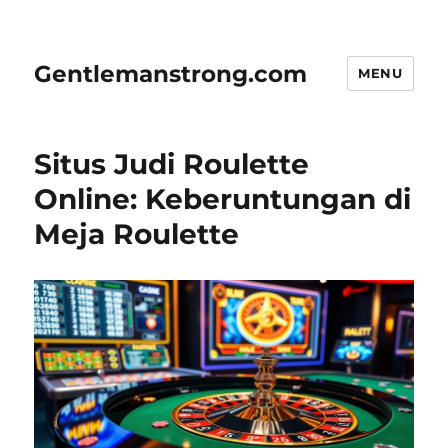
Gentlemanstrong.com
MENU
Situs Judi Roulette
Online: Keberuntungan di
Meja Roulette