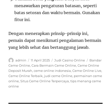
menawarkan pengaturan batasan, seperti
batas setoran dan waktu bermain. Gunakan
fitur ini.
Dengan menerapkan prinsip-prinsip ini,
pemain dapat menikmati pengalaman bermain
yang lebih sehat dan bertanggung jawab.
Author
Posted
Categories
Tags
admin
11 April 2025
Judi Casino Online
Bandar
on
Ceme Online
,
Cara Bermain Ceme Online
,
Ceme Online
Deposit Murah
,
ceme online indonesia
,
Ceme Online Live
,
Ceme Online Terbaik
,
judi ceme Online
,
permainan ceme
online
,
Situs Ceme Online Terpercaya
,
tips menang ceme
online