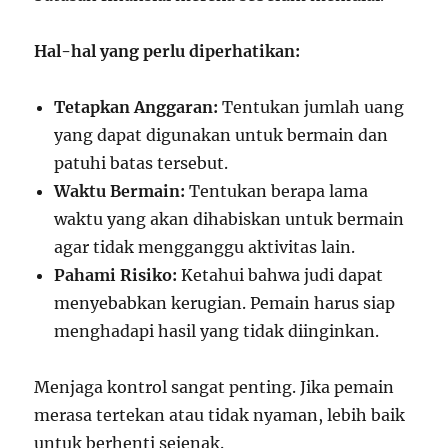
Hal-hal yang perlu diperhatikan:
Tetapkan Anggaran:
Tentukan jumlah uang
yang dapat digunakan untuk bermain dan
patuhi batas tersebut.
Waktu Bermain:
Tentukan berapa lama
waktu yang akan dihabiskan untuk bermain
agar tidak mengganggu aktivitas lain.
Pahami Risiko:
Ketahui bahwa judi dapat
menyebabkan kerugian. Pemain harus siap
menghadapi hasil yang tidak diinginkan.
Menjaga kontrol sangat penting. Jika pemain
merasa tertekan atau tidak nyaman, lebih baik
untuk berhenti sejenak.