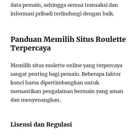
data pemain, sehingga semua transaksi dan
informasi pribadi terlindungi dengan baik.
Panduan Memilih Situs Roulette
Terpercaya
Memilih situs roulette online yang terpercaya
sangat penting bagi pemain. Beberapa faktor
kunci harus dipertimbangkan untuk
memastikan pengalaman bermain yang aman
dan menyenangkan.
Lisensi dan Regulasi