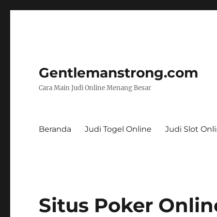
Gentlemanstrong.com
Cara Main Judi Online Menang Besar
Beranda
Judi Togel Online
Judi Slot Onl
Situs Poker Onlin