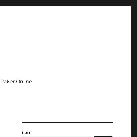
 Poker Online
Cari