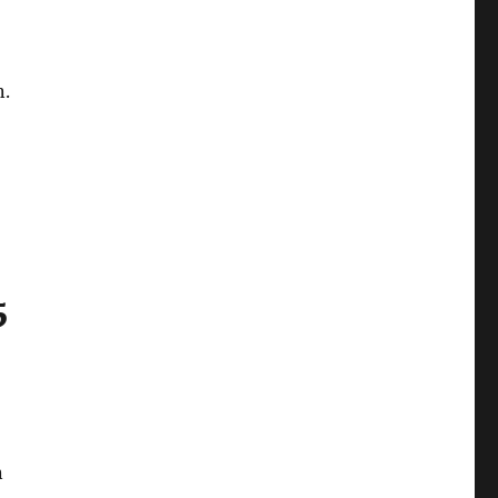
.
5
n