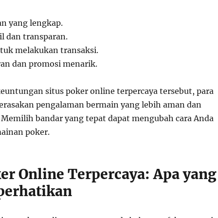
an yang lengkap.
l dan transparan.
tuk melakukan transaksi.
an dan promosi menarik.
untungan situs poker online terpercaya tersebut, para
erasakan pengalaman bermain yang lebih aman dan
Memilih bandar yang tepat dapat mengubah cara Anda
ainan poker.
ker Online Terpercaya: Apa yang
perhatikan