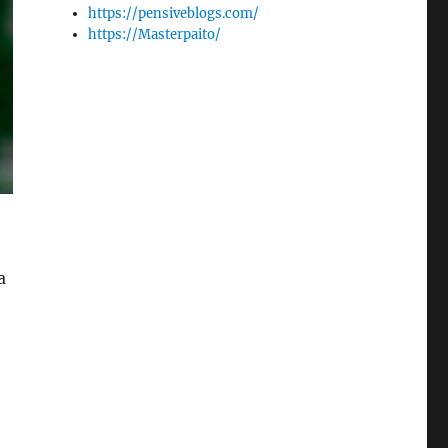
https://pensiveblogs.com/
https://Masterpaito/
a