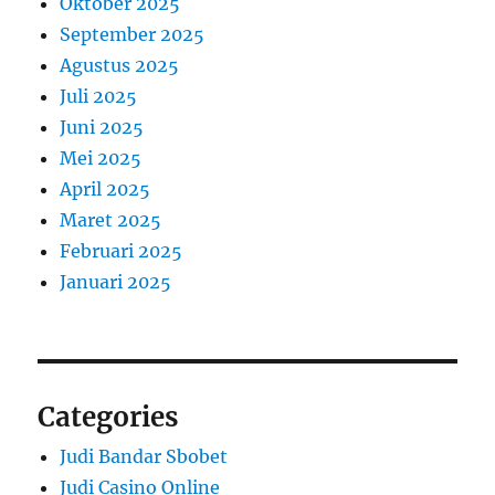
Oktober 2025
September 2025
Agustus 2025
Juli 2025
Juni 2025
Mei 2025
April 2025
Maret 2025
Februari 2025
Januari 2025
Categories
Judi Bandar Sbobet
Judi Casino Online