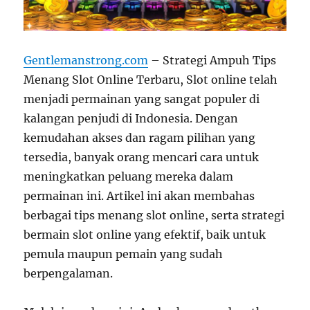
Gentlemanstrong.com
– Strategi Ampuh Tips
Menang Slot Online Terbaru, Slot online telah
menjadi permainan yang sangat populer di
kalangan penjudi di Indonesia. Dengan
kemudahan akses dan ragam pilihan yang
tersedia, banyak orang mencari cara untuk
meningkatkan peluang mereka dalam
permainan ini. Artikel ini akan membahas
berbagai tips menang slot online, serta strategi
bermain slot online yang efektif, baik untuk
pemula maupun pemain yang sudah
berpengalaman.