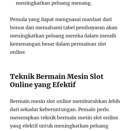
meningkatkan peluang menang.
Pemula yang dapat menguasai manfaat dari
bonus dan memahami tabel pembayaran akan
meningkatkan peluang mereka dalam meraih
kemenangan besar dalam permainan slot
online.
Teknik Bermain Mesin Slot
Online yang Efektif
Bermain mesin slot online membutuhkan lebih
dari sekadar keberuntungan. Pemain perlu
menerapkan teknik bermain mesin slot online
yang efektif untuk meningkatkan peluang