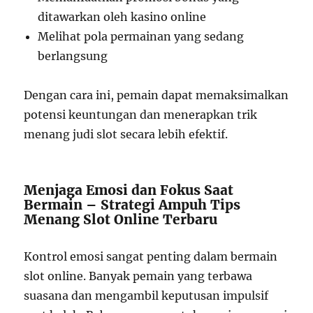
ditawarkan oleh kasino online
Melihat pola permainan yang sedang
berlangsung
Dengan cara ini, pemain dapat memaksimalkan
potensi keuntungan dan menerapkan trik
menang judi slot secara lebih efektif.
Menjaga Emosi dan Fokus Saat
Bermain – Strategi Ampuh Tips
Menang Slot Online Terbaru
Kontrol emosi sangat penting dalam bermain
slot online. Banyak pemain yang terbawa
suasana dan mengambil keputusan impulsif