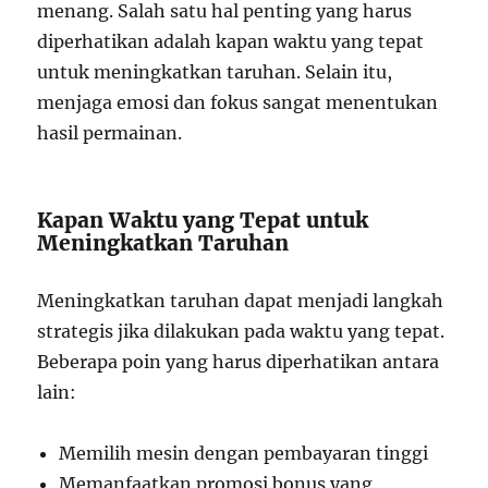
menang. Salah satu hal penting yang harus
diperhatikan adalah kapan waktu yang tepat
untuk meningkatkan taruhan. Selain itu,
menjaga emosi dan fokus sangat menentukan
hasil permainan.
Kapan Waktu yang Tepat untuk
Meningkatkan Taruhan
Meningkatkan taruhan dapat menjadi langkah
strategis jika dilakukan pada waktu yang tepat.
Beberapa poin yang harus diperhatikan antara
lain:
Memilih mesin dengan pembayaran tinggi
Memanfaatkan promosi bonus yang