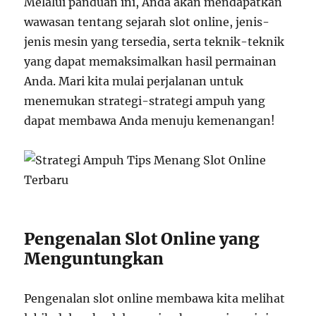
Melalui panduan ini, Anda akan mendapatkan
wawasan tentang sejarah slot online, jenis-
jenis mesin yang tersedia, serta teknik-teknik
yang dapat memaksimalkan hasil permainan
Anda. Mari kita mulai perjalanan untuk
menemukan strategi-strategi ampuh yang
dapat membawa Anda menuju kemenangan!
Pengenalan Slot Online yang
Menguntungkan
Pengenalan slot online membawa kita melihat