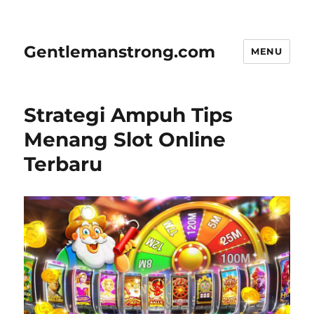
Gentlemanstrong.com
MENU
Strategi Ampuh Tips
Menang Slot Online
Terbaru